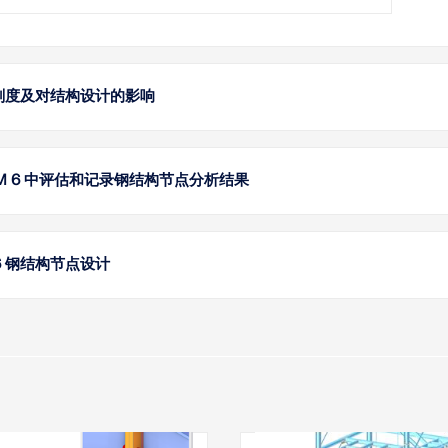
刚度及对结构设计的影响
了解钢
为严格
查。探索D
EM 6 中评估和记录钢结构节点分析结果
助验证
查。
使用 R
对钢结
通过手
 6 钢结构节点设计
了解
节点组
节点组
在 RF
“在 R
况。 
（板件
的方法，
了解
钢结构节
了解