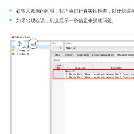
与我们一起构建您的未来
探索数以千计的现成结构模型。下载、调整并用作模板，以加速
了解世界各地的顶尖工程师如何信任我们的解决方案，以提升他
在输入数据的同时，程序会进行真实性检查，以便快速
查看更多
查看更多
设计流程。
们的项目。
RFEM 6 初学者入门
揭示我们的团队如何塑造工程的未来。体验创新、成长和激动人
模块
模块
免费支持与服务
心的挑战。
如果出现错误，则会显示一条信息来描述问题。
查看下场网课
附加分析
附加分析
借助 RFEM 6 开始您的第一步，发现您可以多快进行建模和计
动力分析
动力分析
需要帮助吗？访问免费的支持选项，包括全天候人工智能协助、
算。通过附加组件进行自定义，以获得更多可能性。
特殊解决方案
特殊解决方案
电子邮件支持和网络研讨会。
发现模型
查看客户项目
设计
设计
您的职业机会
光伏支架的结构设计
连接
开始使用
Dlubal Software 帮助您创建和验证任何太阳能安装系统。在单
了解更多
一环境中高效地处理钢、铝和混凝土结构。
钢节点有限元分析
探索工具
使用CBFEM设计和分析钢连接，符合EN 1993‑1‑8和AISC 360
标准，完全集成在RFEM 6中，以加快和提高结构工作的准确
性。
了解更多