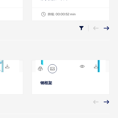
持续:
00:00:52 min
96x
444x
808x
161x
钢框架