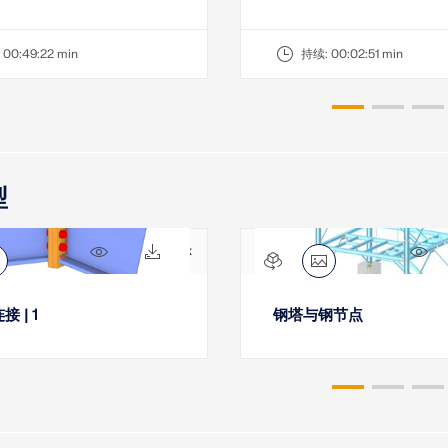
:
00:49:22 min
持续:
00:02:51 min
型
1814x
108x
14
 | 1
钢塔与钢节点