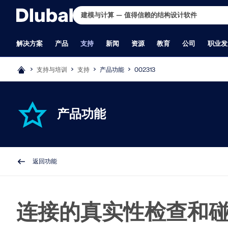
解决方案
产品
支持
新闻
资源
教育
公司
职业发
支持与培训
支持
产品功能
002313
行业
支持
最新消息
完整版下载
在线学习
关于我们
招贤纳士
应用领域
培训
培训
德儒巴免费专
学生与学校
联系我们
职位
RFEM 6
RSTAB 
钢筋混凝土结构
常见问题（FAQs）
最新资讯
您想体验一下 Dlubal 软件的强大功能
RFEM 6 初学者入门
历史与数据
职位
结构工程
RFEM 初学者
在线培训
德儒巴免费专区汇集了网
面向学生的免费结构分析
全球办公地点
所有职位空缺
产品功能
预应力混凝土结构
知识库
新的产品功能
吗？ 机会就摆在眼前！ 使用我们的 90
RFEM 6 学生版
公司理念
团队
有限元分析（FEA）
RSTAB 初学者
个人培训
术文章和软件试用——全
申请或延长免费学生版
Dlubal 授权经销商
产品开发
满足您所有项目需求的有限元分
经典的杆件结构分析
钢结构
产品功能
订阅新闻简报
天免费完整版，您可以全面测试我们的
使用 RFEM 6 和 Python 进行编程
为什么选择 Dlubal 软件？
员工博客
风洞模拟与风荷载生成
在线培训
呈现，一目了然。
申请教师版
客户支持
析软件
木结构
授权
新一代产品
所有程序。
RFEM 6 与 Rhino & Grasshopper
产品比较
洞察
应力计算
Dlubal 培训
提交毕业论文
销售
砌体结构
提出具体问题
Dlubal 博客
RFEM 6 入门教程
质量政策
非线性计算
定制化培训
为何要提交毕业论文？
市场营销
RFEM 6 作为模块化软件家族的基础，
RSTAB 9 为高要求的结
铝合金和轻型结构
我们的支持团队
使用 RFEM 5 建模
公司团队
稳定性分析
视频
使用 Dlubal 结构分析
软件开发
可用于定义板、壳、杆系及实体和接触
一款3D杆件结构设计软件
建筑物
提交期望的功能或想法
学生结构分析培训视频
非线性屈曲分析
B 站视频主页
文
行政管理
现在开始试用
更多信息
返回功能
单元的结构、以及材料属性和荷载作
工程需求，也符合现行技
工业建筑与设备工程
许可和授权常见问题解答
Dlubal 软件快速教程
翘曲扭转分析
Dlubal 软件线上直播公开
为高校优惠提供结构分析
实习生
用。
管道
报告问题或错误
RFEM 中的最佳提示和技巧
动力和地震分析
在线课程
索取学校软件套餐
其他
桥梁结构
程序更新
Dlubal 在线培训录像
非线性动力分析
面向高校的免费入门培训
吊车与吊车梁
程序问题
Dlubal 网课录像
静力弹塑性分析(Pushover
申请培训时间
通过网课深入掌握工程技巧
连接的真实性检查和
塔架/桅杆
公式 | 数学很有趣！
结构找形分析和裁剪设计
玻璃结构
钢结构节点
加入行业领导者，探索结构工程和软件的解决方案。通过我们的
更多信息
更多信息
免费下载模型
合作共赢
张拉膜结构
基于 BIM 的设计
现场课程提升您的技能！