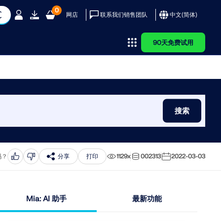
0
网店
联系我们销售团队
中文(简体)
90天免费试用
务
乐
客户
择 Dlubal？
AI 支持助理
参考
Dlubal 应用程
RWIND 3
序编程接口
用 Dlubal 软件实现其项
米娅 – 您的全天候 AI 助手
客户项目
、风速和地震荷载图
团队
了解我们的全球客户如何利
探索您的 AI 私人助手
为什么要提交您的客户项目？
搜索
FD 软件
您通往参数化建模和自动化的大
队
单和证书
设计简介
力和动力分析工具，在建筑
如何提交客户项目？
门
品演示
实施创新解决方案。
上传客户项目
ubal 软件
学百科
 是一个数字化风洞，可模拟任
新的Dlubal API服务（gRPC）为您提供
形体周围的风流动，并计算
了一个基于Python和C#的静力学软件
查看客户
吗？
分享
打印
1129x
002313
2022-03-03
与截面的截面属性
风荷载。
灵活接口，直接访问整个Dlubal产品系
列。利用无缝且强大的集成，可理想地
应用于您的Dlubal软件中，适用于参数
化建模和复杂的优化任务。
Mia: AI 助手
最新功能
程的尖端工具和增强功能。
更多信息
了解 API