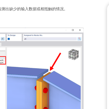
寻找理想工作
随时获得专家帮助。享受免费的
我们的专职工程师随时随地为
检测出缺少的输入数据或相抵触的情况。
研讨会，以及针对服务合同专
的帮助。
面向学生的免费结
加入工程软件的全球领导者，
快速找到答案
探索新功能
全球已有数千名学生受益于Dlu
找到有关Dlubal软件的常见
受免费访问、培训和专家支持
常见问题以快速解决问题。
获取支持
联系支持
查看职位空缺
Dlubal API
免费获取许可证书
Dlubal 的新 API 服务 (gR
查看常见问题
C# 的结构分析软件灵活接口，可
列。
地理分区工具
使用 API 开始
Dlubal 在线服务提供分区
数据。
检查荷载区域