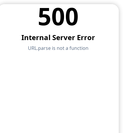
 AI 协助、电子邮件支持、在线
您提供建模、设计和技术挑战方面
业用户的高级服务。
API 文档
构分析软件
将您的职业生涯提升到新的高度。
索引
bal软件。在整个学习过程中，享
开始使用
问题的快速答案。搜索或筛选数百个
。
应用
模型对象
订阅与价格
示例
PC) 为您提供了一个基于 Python 和
以直接访问整个 Dlubal 产品系
地图，可快速确定雪荷载、风速和地震