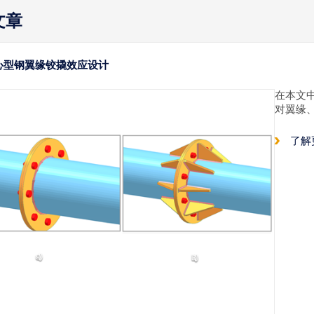
文章
心型钢翼缘铰撬效应设计
在本文
对翼缘
了解