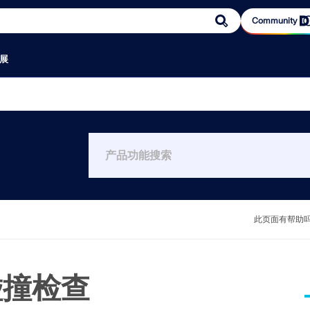
Community
展
区
规范
服务
活动
示例
知识平台
参考
团队
在线服
销售
文档
信息娱
我们的
为什么选
9
RSECTION 1
络研讨会、技
软件
欧洲规范 (EC)
免费支持/服务
活动汇总
下载结构分析模型（完整列表）
RFEM 初学者
用户评论
产品开发
网店
在线手册
播客
我们向您介绍使
公司文化
雪荷载
部免费，集中
德国规范（DIN）
用于荷载计算的在线荷载查询工具
展会/研讨会
提交结构分析模型
视频
客户项目
客户服务
我们的销售
手册
德儒巴博客
目的客户。
员工福利
软件
用户自定义截面计算
数值风洞 C
英国规范（BS EN、BS）
外部网 | 我的账户
网络课堂
入门示例与练习示例
用户使用手册
案例研究
销售
联系销售团
宣传册、传
结构分析与
用先进的静
云计算
意大利规范 (NTC)
服务合同
验算示例
结构分析百科
为什么要提交您的客户项目？
市场营销
安排在线产
和工程领域
美国规范
更新和升级
图片概览
知识库
验算示例
软件开发
为什么选择 Dl
结构力
构工程师提供了
RSECTION 通过计算各种截面的截面参
RWIND 3
软件完成的毕业论
加拿大规范（CSA）
较早版本的软件
常见问题与解答
您的评论
管理
，既满足现代
数，并提供后续应力分析功能，为结构
意建筑几何
澳大利亚规范（AS）
参与的研究项目
此页面有帮助
钢型材
术标准。
设计人员提供支持。
其表面上的
课
软件
瑞士规范（SIA）
中国规范（GB、HK）
印度规范（IS）
)
墨西哥规范（RCDF、CFE Sismo 15）
释放创新力量
碰撞检查
俄罗斯规范（SP）
南非规范（SANS）
探索旨在提升您的工程工作流
更多信息
Dlubal 自由区
认识专家
巴西规范 (NBR)