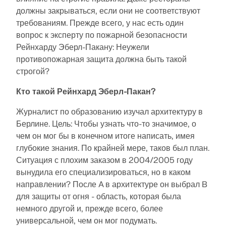
НАЧАТЬ
вашим личным данным.
Раскройте, как наша команда формирует будущее
должны закрываться, если они не соответствуют
ОТКРЫТЬ МОДЕЛИ
НАШИ ЗАКАЗЧИКИ
инженерии. Узнайте об инновациях, росте и
требованиям. Прежде всего, у нас есть один
Надстройки
захватывающих задачах.
вопрос к эксперту по пожарной безопасности
API Dlubal
ВОЙТИ
Рейнхарду Эберл-Пакану: Неужели
Дополнительные расчёты
ВАШИ КАРЬЕРНЫЕ ВОЗМОЖНОСТИ
противопожарная защита должна быть такой
Новый сервис Dlubal API (gRPC) предоставляет вам
Динамический расчёт
гибкий интерфейс для программного обеспечения
строгой?
СОЗДАТЬ УЧЁТНУЮ ЗАПИСЬ
Специальные решения
для статического анализа на основе Python и C#, с
Откройте силу инноваций
прямым доступом ко всем продуктам Dlubal.
Кто такой Рейнхард Эберл-Пакан?
Расчёт
Быстрые ответы
Откройте для себя передовые инструменты и
Журналист по образованию изучал архитектуру в
усовершенствования, разработанные для
НАЧАЛО РАБОТЫ С API
Берлине. Цель: Чтобы узнать что-то значимое, о
Найдите быстрые ответы на распространенные
повышения эффективности вашего инженерного
вопросы о программном обеспечении Dlubal. Ищите
чем он мог бы в конечном итоге написать, имея
рабочего процесса.
Pусский
или фильтруйте сотни FAQ, чтобы решить проблемы
глубокие знания. По крайней мере, таков был план.
RSECTION 1
в кратчайшие сроки.
Ситуация с плохим заказом в 2004/2005 году
Бесплатные программы расчёта
ОЗНАКОМИТЬСЯ С НОВЫМИ ФУНКЦИЯМИ
вынудила его специализироваться, но в каком
Зона Dlubal с бесплатными
конструкций для студентов
Знакомство с экспертами
Пользовательский расчёт сечений
ПРОСМОТРЕТЬ FAQ
направлении? После A в архитектуре он выбрал B
предложениями
Тысячи студентов по всему миру уже пользуются
для защиты от огня - область, которая была
Наши преданные делу инженеры готовы помочь вам
преимуществами программного обеспечения Dlubal.
Получите экспертную помощь, когда она вам нужна.
Подробнее
немного другой и, прежде всего, более
с моделированием, проектированием и
Получайте бесплатный доступ, обучение и
Наслаждайтесь бесплатной помощью ИИ,
техническими задачами — в любое время и в любом
Найдите свою работу мечты
универсальной, чем он мог подумать.
экспертную поддержку в течение всего периода
поддержкой по электронной почте, живыми