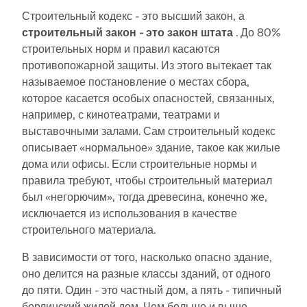
быстрого определения снеговых нагрузок, скоростей
ветра и сейсмических данных.
Строительный кодекс - это высший закон, а
строительный закон - это закон штата
. До 80%
строительных норм и правил касаются
ПРОВЕРИТЬ ЗОНЫ НАГРУЗКИ
противопожарной защиты. Из этого вытекает так
называемое постановление о местах сбора,
которое касается особых опасностей, связанных,
например, с кинотеатрами, театрами и
выставочными залами. Сам строительный кодекс
описывает «нормальное» здание, такое как жилые
дома или офисы. Если строительные нормы и
правила требуют, чтобы строительный материал
был «негорючим», тогда древесина, конечно же,
исключается из использования в качестве
строительного материала.
В зависимости от того, насколько опасно здание,
Устаревшие продукты
оно делится на разные классы зданий, от одного
до пяти. Один - это частный дом, а пять - типичный
берлинский жилой дом. Чем больше и выше