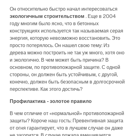
месте.
обучения.
вебинарами и премиальными услугами для
Присоединяйтесь к мировому лидеру в области
Он относительно быстро начал интересоваться
пользователей договора на обслуживание Pro.
инженерного программного обеспечения и поднимите
экологичным строительством
. Еще в 2004
СВЯЗАТЬСЯ С САППОРТОМ
свою карьеру на новые высоты.
ПОЛУЧИТЬ БЕСПЛАТНУЮ ЛИЦЕНЗИЮ
RWIND 3
году многим было ясно, что в бетонных
ПОЛУЧИТЬ ПОДДЕРЖКУ
конструкциях используется так называемая серая
ОТКРЫТЫЕ ВАКАНСИИ
энергия, которую невозможно восстановить. Это
CFD-программное обеспечение для цифровых
аэродинамических труб
просто потерялось. Он нашел свою тему: Из
дерева можно построить не так уж много, хотя оно
и экологично. В чем может быть причина? В
Подробнее
основном, по противопожарной защите. С одной
стороны, он должен быть устойчивым, с другой,
конечно, должен быть безопасным в долгосрочной
перспективе. Как этого достичь?
Dlubal API
Профилактика - золотое правило
Ваш портал в параметрическое моделирование и
В чем отличие от «нормальной» противопожарной
автоматизацию
защиты? Короче наш гость: Превентивная защита
от огня гарантирует, что в лучшем случае он даже
Открыть для себя API
не загорится. В случае пожара вмешивается