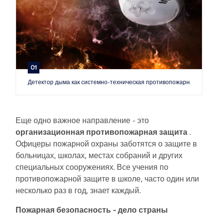
рабочих процессов.
ПОДРОБНЕЕ
01
Детектор дыма как системно-техническая противопожарная защит
Еще одно важное направление - это
организационная противопожарная защита
.
Офицеры пожарной охраны заботятся о защите в
больницах, школах, местах собраний и других
специальных сооружениях. Все учения по
противопожарной защите в школе, часто один или
несколько раз в год, знает каждый.
Инструмент геозоны
Онлайн-сервис Dlubal предоставляет карты зон для
Пожарная безопасность - дело страны