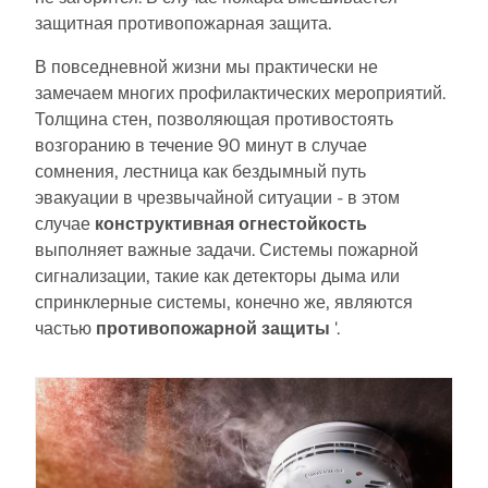
защитная противопожарная защита.
Документация по API
В повседневной жизни мы практически не
замечаем многих профилактических мероприятий.
Указатель
Толщина стен, позволяющая противостоять
Начало работы
возгоранию в течение 90 минут в случае
сомнения, лестница как бездымный путь
Применение
эвакуации в чрезвычайной ситуации - в этом
Объекты моделей
случае
конструктивная огнестойкость
Подписки и цены
выполняет важные задачи. Системы пожарной
сигнализации, такие как детекторы дыма или
Примеры
спринклерные системы, конечно же, являются
частью
противопожарной защиты
'.
МКЭ для стальных соединений
Проектирование и анализ стальных соединений с
использованием CBFEM, в соответствии с EN
1993‑1‑8 и AISC 360, полностью интегрированы в
RFEM 6 для более быстрых и точных структурных