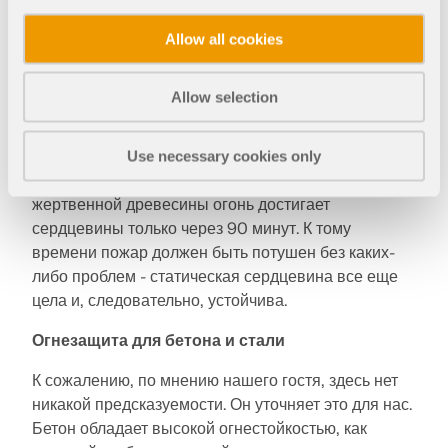
времени. Решение в деревянном строительстве
простое: Стройте так, чтобы было статическое
Allow all cookies
ядро, чтобы здание не обрушилось в случае
пожара. Вокруг этого стержня укладывается
слой
Allow selection
жертвенной древесины
. Затем он сгорает через
30, 60 или 90 минут - без повреждения
внутренней части. За минуту выгорает около
Use necessary cookies only
миллиметра. При использовании 9 сантиметров
жертвенной древесины огонь достигает
сердцевины только через 90 минут. К тому
времени пожар должен быть потушен без каких-
либо проблем - статическая сердцевина все еще
цела и, следовательно, устойчива.
Огнезащита для бетона и стали
К сожалению, по мнению нашего гостя, здесь нет
никакой предсказуемости. Он уточняет это для нас.
Бетон обладает высокой огнестойкостью, как