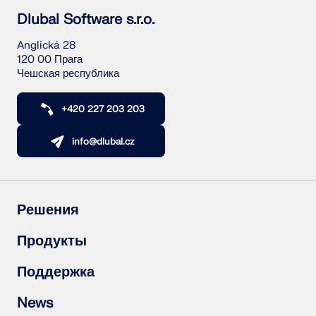
Dlubal Software s.r.o.
Anglická 28
120 00 Прага
Чешская республика
+420 227 203 203
info@dlubal.cz
Решения
Железобетонные конструкции
Продукты
Стальные конструкции
Деревянные конструкции
RFEM 6
Поддержка
Стальные соединения
RSTAB 9
RSECTION 1
Часто задаваемые вопросы (FAQ)
News
RWIND 3
Задать индивидуальный вопрос