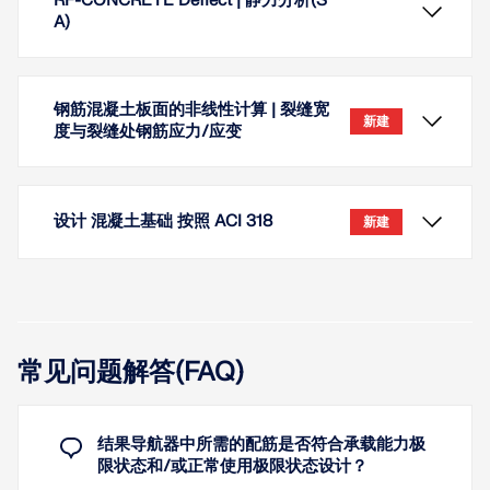
RF-CONCRETE Deflect | 静力分析(S
A)
钢筋混凝土板面的非线性计算 | 裂缝宽
新建
度与裂缝处钢筋应力/应变
设计 混凝土基础 按照 ACI 318
新建
常见问题解答(FAQ)
结果导航器中所需的配筋是否符合承载能力极
限状态和/或正常使用极限状态设计？
在有限元构件中根据现有的极限状态计算“有效刚度”混
在计算钢筋混凝土板面时，如果使用“各向同性 | 各向