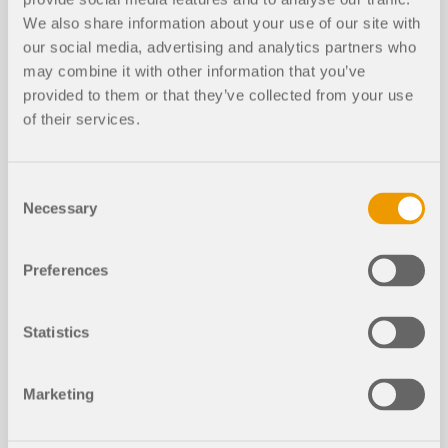
活动
We also share information about your use of our site with
诚邀您参加“钢筋混凝土结构设计 | 欧洲规范 2”
our social media, advertising and analytics partners who
may combine it with other information that you’ve
provided to them or that they’ve collected from your use
持续:
00:00:55 min
of their services.
Consent
Necessary
Selection
下载模型
Preferences
5925x
Statistics
钢筋混凝土建筑
Marketing