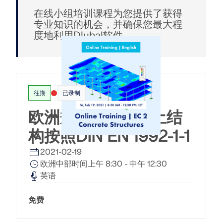
模块
光伏支架的结构设计
在线小组培训课程为您提供了获得
公司
销售
活动
德儒巴免费专区
在线学习
专业知识的机会，并确保您最大程
Dlubal Software 帮助您创建和验证任何太阳能安装系
附加分析
度地利用Dlubal软件。
统。在单一环境中高效地处理钢、铝和混凝土结构。
动力分析
职业发展
AI 支持助理
示例
学生与学校
关于我们
特殊解决方案
探索工具
通过网课深入掌握工程技巧
设计
网店
文档
知识平台
联系我们
招贤纳士
加入行业领导者，探索结构工程和软件的解决方案。通
连接
免费支持与服务
过我们的现场课程提升您的技能！
往期
已录制
参考
信息娱乐
参考
职位
需要帮助吗？访问免费的支持选项，包括全天候人工智
欧洲规范 2 | 混凝土结
查看下场网课
能协助、电子邮件支持和网络研讨会。
90天免费试用
构按照DIN EN 1992-1-1
我们的客户
团队
RSTAB 9
了解更多
免费下载模型
RFEM 6 初学者入门
2021-02-19
为什么选择 Dlubal？
经典的杆件结构分析软件
欧洲中部时间上午 8:30 - 中午 12:30
探索数以千计的现成结构模型。下载、调整并用作模
借助 RFEM 6 开始您的第一步，发现您可以多快进行建
板，以加速设计流程。
模和计算。通过附加组件进行自定义，以获得更多可能
合作共赢
英语
登录到您的帐户
更多信息
性。
了解世界各地的顶尖工程师如何信任我们的解决方案，
注册成为 Dlubal 软件公司外部网用户，畅享软件资
免费
发现模型
以提升他们的项目。
与我们一起构建您的未来
源，独享个性化数据。
开始使用
模块
揭示我们的团队如何塑造工程的未来。体验创新、成长