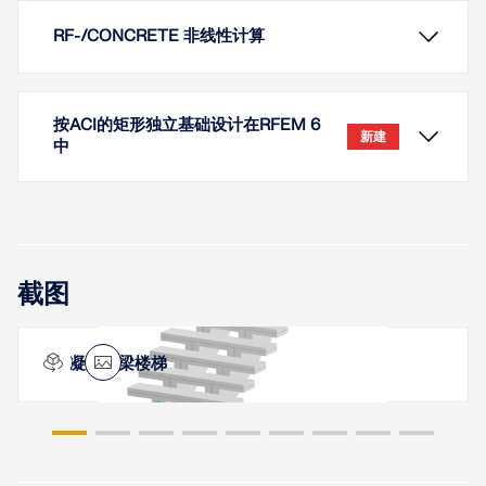
RF-/CONCRETE 非线性计算
按ACI的矩形独立基础设计在RFEM 6
新建
中
In RF-BETON Stäbe und BETON steht die Option
截图
zur "Auslegung der Längsbewehrung für den
Grenzzustand der Gebrauchstauglichkeit" zur
Verfügung. Dabei können die Auslegungskriterien
混凝土双梁楼梯
für die Berechnung der Längsbewehrung
ausgewählt werden.
了解更多
现在可以使用“混凝土基础”模块按照 ACI 318 [1] 和