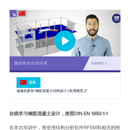
Dlubal API
查看客户项目
和激动人心的挑战。
附加分析
Dlubal 的新 API 服务 (gRPC) 为您提供了一个基于
登录
Python 和 C# 的结构分析软件灵活接口，可以直接访问
动力分析
您的职业机会
整个 Dlubal 产品系列。
特殊解决方案
创建账户
释放创新力量
设计
使用 API 开始
探索旨在提升您的工程工作流程的尖端工具和增强功
快速找到答案
能。
找到有关Dlubal软件的常见问题的快速答案。搜索或筛
探索新功能
选数百个常见问题以快速解决问题。
RSECTION 1
中文(简体)
用户自定义截面计算
查看常见问题
Dlubal 自由区
活动
面向学生的免费结构分析软件
诚邀您参加“钢筋混凝土结构设计 | 欧洲规范 2”
更多信息
随时获得专家帮助。享受免费的 AI 协助、电子邮件支
持、在线研讨会，以及针对服务合同专业用户的高级服
全球已有数千名学生受益于Dlubal软件。在整个学习过
认识专家
务。
程中，享受免费访问、培训和专家支持。
我们的专职工程师随时随地为您提供建模、设计和技术
在线学习钢筋混凝土设计，按照DIN EN 1992-1-1
挑战方面的帮助。
寻找理想工作
获取支持
免费获取许可证书
RWIND 3
加入工程软件的全球领导者，将您的职业生涯提升到新
在本次培训中，将使用结构分析软件RFEM和相关的附