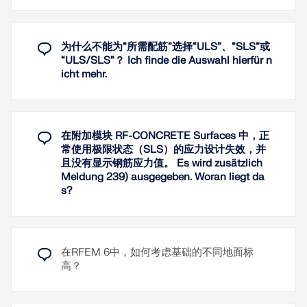
凝土是否开裂验算。 通过重复的有限元计算，使用这
异性损伤”材料模型，您可以使用多种与裂缝形成相关
些刚度来确定面变形。
的结果。这些结果例如包括根据规范计算的裂缝宽度
和裂缝间距，以及与钢筋位置相关的钢应力与应变。
有效刚度计算 有限元组合考虑的是钢筋混凝土截面。
借助“混凝土基础”模块，您可以按照美国规范 ACI 318
为什么不能为“所需配筋”选择“ULS”、“SLS”或
根据 RFEM 中在正常使用极限状态下确定的内力，程
进行基础设计。
了解更多
“ULS/SLS”？ Ich finde die Auswahl hierfür n
序将钢筋混凝土截面分为'开裂'和'未开裂'。 如果还考
icht mehr.
虑截面的受拉刚度，则使用分布系数（例如根据欧洲
已实现以下设计验算：
规范 EN 1992-1-1，公式 7.19）。 在混凝土达到抗拉强
倾覆
度之前，假定混凝土的材料属性在受压区和受拉区为
地基压力
线弹性。 在正常使用极限状态下正好达到该值。
在附加模块 RF-CONCRETE Surfaces 中，正
抗滑
常使用极限状态（SLS）的应力设计失效，并
在确定有效刚度时，需考虑截面的徐变和收缩。 这种
升力
且没有显示钢筋应力值。 Es wird zusätzlich
近似方法未考虑超静定体系中收缩和徐变的影响（例
偏心荷载
Meldung 239) ausgegeben. Woran liegt da
如，不计算四面受约束的体系中收缩应变的拉力，必
s?
须单独考虑）。 总的来说，RF-CONCRETE Deflect
弯曲计算
分两步计算变形：
单向剪切
假设线弹性条件，计算钢筋混凝土截面的有效
双向冲切
刚度
在RFEM 6中，如何考虑基础的不同地面标
配筋规则（最小配筋）
高？
使用有限元法的有效刚度计算变形
了解更多
了解更多