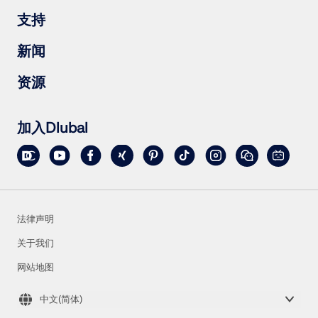
木结构
RFEM 6
支持
钢结构节点
RSTAB 9
RSECTION 1
常见问题（FAQs）
新闻
RWIND 3
提出具体问题
雪荷载、风速和地震荷载图
订阅新闻简报
资源
联系销售团队
最新资讯
活动汇总
下载完整版试用
在线培训
上传客户项目
加入Dlubal
客户项目
在线手册
法律声明
关于我们
网站地图
中文(简体)