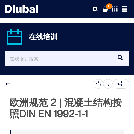
0
在线培训
解决方案
产品
行业
支持
应用领域
RFEM 6
新闻
规范
支持
欧洲规范 2 | 混凝土结构按
满足您所有项目需求的有限元分析软件
照DIN EN 1992-1-1
资源
在线服务
培训
最新消息
更多信息
教育
服务
培训
完整版下载