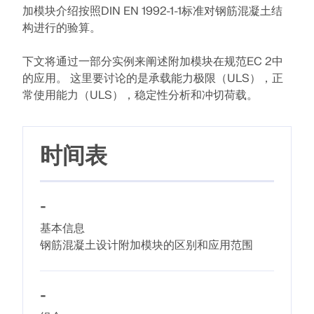
联系支持
的高度。
数值风洞 CFD 软件
加模块介绍按照DIN EN 1992-1-1标准对钢筋混凝土结
构进行的验算。
查看职位空缺
更多信息
下文将通过一部分实例来阐述附加模块在规范EC 2中
的应用。 这里要讨论的是承载能力极限（ULS），正
常使用能力（ULS），稳定性分析和冲切荷载。
Dlubal 应用程序编程接口
时间表
您通往参数化建模和自动化的大门
了解 API
-
基本信息
钢筋混凝土设计附加模块的区别和应用范围
API 文档
索引
-
开始使用