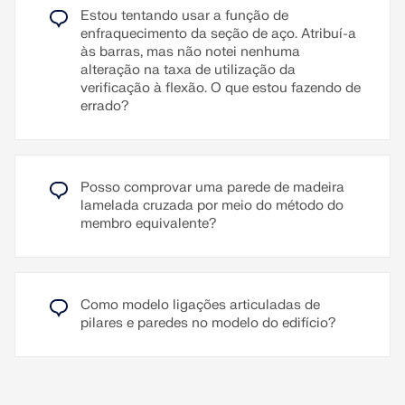
secção transversal, pode visualizá-las de forma
Estou tentando usar a função de
clara no modelo 3D com um simples relance.
enfraquecimento da seção de aço. Atribuí-a
Assim, torna-se desnecessário abrir os detalhes de
às barras, mas não notei nenhuma
verificação de pontos de verificação individuais
alteração na taxa de utilização da
para descobrir qual a classe de secção transversal
verificação à flexão. O que estou fazendo de
presente.
errado?
Ler mais
Posso comprovar uma parede de madeira
lamelada cruzada por meio do método do
membro equivalente?
Como modelo ligações articuladas de
pilares e paredes no modelo do edifício?