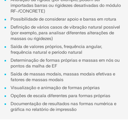
Documentação da API
importadas barras ou rigidezes desativadas do módulo
RF-/CONCRETE)
Índice
Possibilidade de considerar apoio e barras em rotura
Primeiros passos
Definição de vários casos de vibração natural possível
(por exemplo, para analisar diferentes alterações de
Aplicações
massas ou rigidezes)
Objetos de modelo
Saída de valores próprios, frequência angular,
frequência natural e período natural
Assinaturas e preços
Determinação de formas próprias e massas em nós ou
Exemplos
pontos da malha de EF
Saída de massas modais, massas modais efetivas e
fatores de massas modais
Visualização e animação de formas próprias
AEF para ligações de aço
Opções de escala diferentes para formas próprias
Projete e analise conexões de aço utilizando
Documentação de resultados nas formas numérica e
CBFEM, de acordo com EN 1993‑1‑8 e AISC 360,
gráfica no relatório de impressão
totalmente integrado no RFEM 6 para fluxos de
trabalho estruturais mais rápidos e precisos.