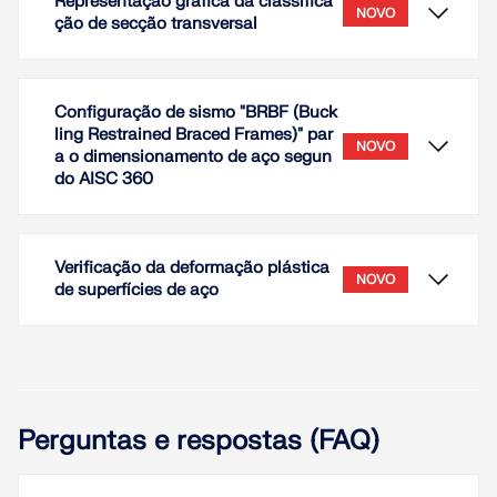
Representação gráfica da classifica
NOVO
ção de secção transversal
Configuração de sismo "BRBF (Buck
ling Restrained Braced Frames)" par
NOVO
a o dimensionamento de aço segun
do AISC 360
Verificação da deformação plástica
NOVO
de superfícies de aço
A classe de secção transversal pode ser
apresentada como um valor de resultado gráfico.
Esta função está disponível para todas as normas
Perguntas e respostas (FAQ)
de dimensionamento dos módulos
Dimensionamento de aço e Dimensionamento de
alumínio. A classificação de secção transversal é