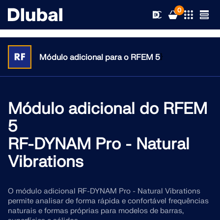
0
}
Módulo adicional para o RFEM 5
Soluções
Produtos
Módulo adicional do RFEM
Áreas
5
Apoio
Áreas de aplicação
RF-DYNAM Pro - Natural
RFEM 6
Vibrations
Notícias
Normas
Apoio
O único software de análise de elementos finitos de que
precisa para os seus projetos
Recursos
Serviços online
Formação
Novidades
O módulo adicional RF-DYNAM Pro - Natural Vibrations
permite analisar de forma rápida e confortável frequências
Mais informação
naturais e formas próprias para modelos de barras,
Formação
Serviço
Fromações
Download de versão completa