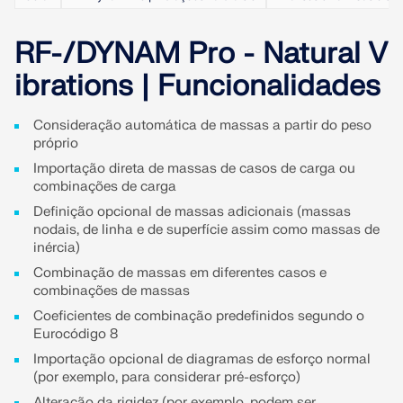
Junte-se a um líder global em software de
durante os seus estudos.
OBTER SUPORTE
engenharia e leve sua carreira a novos patamares.
LIGAR AO SUPORTE
RF-/DYNAM Pro - Natural V
RWIND 3
OBTER LICENÇA GRATUITA
EXPLORE VAGAS EM ABERTO
ibrations | Funcionalidades
Software CFD para túneis de vento digitais
Consideração automática de massas a partir do peso
próprio
Mais informação
Importação direta de massas de casos de carga ou
combinações de carga
Definição opcional de massas adicionais (massas
nodais, de linha e de superfície assim como massas de
API Dlubal
inércia)
Combinação de massas em diferentes casos e
combinações de massas
A sua porta de entrada para modelação paramétrica e
automação
Coeficientes de combinação predefinidos segundo o
Eurocódigo 8
Importação opcional de diagramas de esforço normal
Descobrir a API
(por exemplo, para considerar pré-esforço)
Alteração da rigidez (por exemplo, podem ser