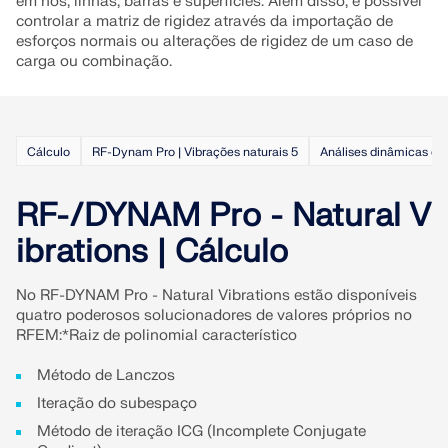
em nós, linhas, barras e superfícies. Além disso, é possível
controlar a matriz de rigidez através da importação de
VERIFICAR ZONAS DE CARGA
esforços normais ou alterações de rigidez de um caso de
carga ou combinação.
Cálculo
RF-Dynam Pro | Vibrações naturais 5
Análises dinâmicas e 
RF-/DYNAM Pro - Natural V
ibrations | Cálculo
No RF-DYNAM Pro - Natural Vibrations estão disponíveis
quatro poderosos solucionadores de valores próprios no
Produtos desatualizados
RFEM:*Raiz de polinomial característico
Método de Lanczos
Iteração do subespaço
Método de iteração ICG (Incomplete Conjugate