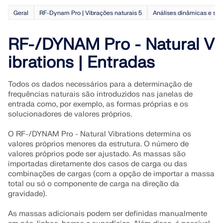
SABER MAIS
Geral
RF-Dynam Pro | Vibrações naturais 5
Análises dinâmicas e sís
RF-/DYNAM Pro - Natural V
ibrations | Entradas
Todos os dados necessários para a determinação de
frequências naturais são introduzidos nas janelas de
entrada como, por exemplo, as formas próprias e os
solucionadores de valores próprios.
O RF-/DYNAM Pro - Natural Vibrations determina os
valores próprios menores da estrutura. O número de
valores próprios pode ser ajustado. As massas são
importadas diretamente dos casos de carga ou das
Ferramenta de Zona Geo
combinações de cargas (com a opção de importar a massa
total ou só o componente de carga na direção da
O serviço online da Dlubal fornece mapas de zonas
gravidade).
para a determinação rápida de cargas de neve,
velocidades do vento e dados sísmicos.
As massas adicionais podem ser definidas manualmente