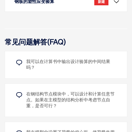
钢板的塑性应变验算
新建
Für den Stabtyp 'Knickstabile Strebe (Buckling-
常见问题解答(FAQ)
Restrained Brace)' steht für die 钢结构设计 nach
AISC 360 die Erdbebenkonfiguration 'BRBF
(Buckling Restrained Braced Frames)' zur
我可以在计算书中输出设计验算的中间结果
Verfügung.
吗？
在按照美国规范 ADM 进行铝合金结构设计时，您可以
Für diese Erdbebenkonfiguration können
在铝合金设计模块中考虑杆件横向焊缝（角焊缝、对
seismische Bauteile vom Typ „斜压杆“ definiert
借助钢结构设计模块，您可以验算面的塑性应变。在
接焊缝）。
werden, die die axiale BRB-Bemessung gemäß
承载能力极限状态配置中可以调整最大允许塑性应变
观看解释视频
Kapitel F4 (Abschnitt 5b) der ANSI/AISC 341-22
的极值。该设计适用于具有塑性行为的材料模型（例
在钢结构节点模块中，可以设计和计算任意节
enthalten.
如各向同性 | 塑性（面/实体）），并且可用于所有规
了解更多
点。如果在主模型的结构分析中考虑节点自
范。
重，是否可行？
观看解释视频
了解更多
了解更多