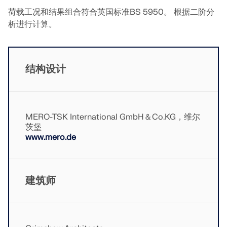
联系支持
的高度。
数值风洞 CFD 软件
荷载工况和结果组合符合英国标准BS 5950。 根据二阶分
析进行计算。
查看职位空缺
更多信息
结构设计
Dlubal 应用程序编程接口
MERO-TSK International GmbH＆Co.KG，维尔
您通往参数化建模和自动化的大门
茨堡
www.mero.de
了解 API
API 文档
建筑师
索引
开始使用