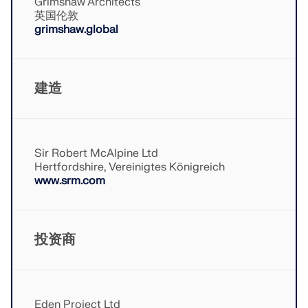
Grimshaw Architects
应用
英国伦敦
模型对象
grimshaw.global
订阅与价格
示例
建造
钢节点有限元分析
Sir Robert McAlpine Ltd
使用CBFEM设计和分析钢连接，符合EN 1993‑1‑8和
Hertfordshire, Vereinigtes Königreich
AISC 360标准，完全集成在RFEM 6中，以加快和提高
www.srm.com
结构工作的准确性。
了解更多
投资商
Eden Project Ltd