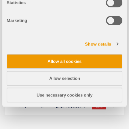
立结构不同，位于城区或密集建筑环境中的膜结构顶
Statistics
盖会受到邻近建筑物和障碍物产生的复杂气流模式的
影响。这些周围结构可显著改变局部风场，导致风
压、气动力和结构变形发生显著变化。
Marketing
了解更多
Show details
正常使用极限状态下的截面优化
新建
Allow all cookies
Allow selection
参数研究借助Dlubal应用程序编程接口
新建
Use necessary cookies only
AISC、ADM 和 CSA 标准下的面设计
新建