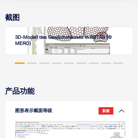
截图
在本篇专业技术文章中，您将了解在 RFEM 6 和
RSTAB 9 的设计模块中，用于正常使用极限状态的截
面优化是如何工作的。
3D-Modell des Gewächshauses in RSTAB (©
MERO)
这篇技术文章通过两个例子展示了如何通过定义全局
了解更多
参数和Dlubal API来自动化进行参数研究。
了解更多
钢设计附加功能和铝设计附加功能中可以执行表面设
计。
产品功能
了解更多
图形表示截面等级
新建