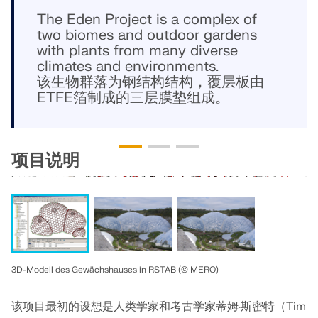
模块
光伏支架的结构设计
The Eden Project is a complex of
公司
销售
活动
德儒巴免费专区
在线学习
two biomes and outdoor gardens
Dlubal Software 帮助您创建和验证任何太阳能安装系
附加分析
with plants from many diverse
统。在单一环境中高效地处理钢、铝和混凝土结构。
动力分析
climates and environments.
职业发展
AI 支持助理
示例
学生与学校
关于我们
该生物群落为钢结构结构，覆层板由
特殊解决方案
探索工具
通过网课深入掌握工程技巧
ETFE箔制成的三层膜垫组成。
设计
网店
文档
知识平台
联系我们
招贤纳士
加入行业领导者，探索结构工程和软件的解决方案。通
连接
免费支持与服务
过我们的现场课程提升您的技能！
参考
信息娱乐
参考
职位
项目说明
需要帮助吗？访问免费的支持选项，包括全天候人工智
查看下场网课
能协助、电子邮件支持和网络研讨会。
90天免费试用
我们的客户
团队
RSTAB 9
了解更多
免费下载模型
RFEM 6 初学者入门
为什么选择 Dlubal？
经典的杆件结构分析软件
探索数以千计的现成结构模型。下载、调整并用作模
借助 RFEM 6 开始您的第一步，发现您可以多快进行建
板，以加速设计流程。
模和计算。通过附加组件进行自定义，以获得更多可能
合作共赢
登录到您的帐户
更多信息
性。
3D-Modell des Gewächshauses in RSTAB (© MERO)
了解世界各地的顶尖工程师如何信任我们的解决方案，
注册成为 Dlubal 软件公司外部网用户，畅享软件资
发现模型
以提升他们的项目。
与我们一起构建您的未来
源，独享个性化数据。
开始使用
该项目最初的设想是人类学家和考古学家蒂姆·斯密特（Tim
模块
揭示我们的团队如何塑造工程的未来。体验创新、成长