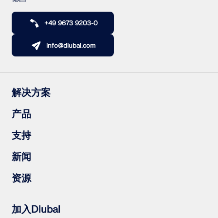
+49 9673 9203-0
info@dlubal.com
解决方案
钢筋混凝土结构
产品
钢结构
木结构
RFEM 6
支持
钢结构节点
RSTAB 9
RSECTION 1
常见问题（FAQs）
新闻
RWIND 3
提出具体问题
雪荷载、风速和地震荷载图
订阅新闻简报
资源
联系销售团队
最新资讯
活动汇总
下载完整版试用
在线培训
上传客户项目
加入Dlubal
客户项目