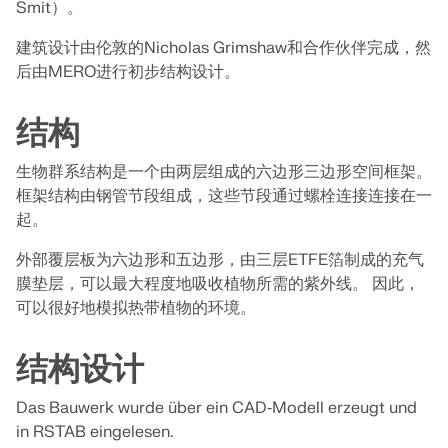
Dlubal API
Smit）。
查看客户项目
和激动人心的挑战。
附加分析
Dlubal 的新 API 服务 (gRPC) 为您提供了一个基于
建筑设计由伦敦的Nicholas Grimshaw和合作伙伴完成，然
登录
Python 和 C# 的结构分析软件灵活接口，可以直接访问
动力分析
后由MERO进行初步结构设计。
您的职业机会
整个 Dlubal 产品系列。
特殊解决方案
创建账户
释放创新力量
结构
设计
使用 API 开始
探索旨在提升您的工程工作流程的尖端工具和增强功
快速找到答案
能。
生物群系结构是一个由两层组成的六边形三边形空间框架。
框架结构由钢管节段组成，这些节段通过螺栓连接连接在一
找到有关Dlubal软件的常见问题的快速答案。搜索或筛
起。
探索新功能
选数百个常见问题以快速解决问题。
RSECTION 1
中文(简体)
外部覆层板为六边形和五边形，由三层ETFE箔制成的充气
用户自定义截面计算
查看常见问题
Dlubal 自由区
膜垫层，可以最大程度地吸收植物所需的紫外线。 因此，
面向学生的免费结构分析软件
可以很好地模拟热带植物的环境。
更多信息
随时获得专家帮助。享受免费的 AI 协助、电子邮件支
持、在线研讨会，以及针对服务合同专业用户的高级服
全球已有数千名学生受益于Dlubal软件。在整个学习过
认识专家
结构设计
务。
程中，享受免费访问、培训和专家支持。
我们的专职工程师随时随地为您提供建模、设计和技术
挑战方面的帮助。
寻找理想工作
Das Bauwerk wurde über ein CAD‑Modell erzeugt und
获取支持
免费获取许可证书
RWIND 3
加入工程软件的全球领导者，将您的职业生涯提升到新
in RSTAB eingelesen.