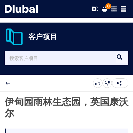
0
客户项目
解决方案
产品
行业
支持
应用领域
RFEM 6
新闻
规范
支持
伊甸园雨林生态园，英国康沃
满足您所有项目需求的有限元分析软件
尔
资源
在线服务
培训
最新消息
更多信息
教育
服务
培训
完整版下载