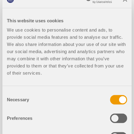
This website uses cookies
知识库文章
We use cookies to personalise content and ads, to
provide social media features and to analyse our traffic.
Effect of surrounding structures on t
We also share information about your use of our site with
he aerodynamic response of tensile
新建
our social media, advertising and analytics partners who
membrane structures
may combine it with other information that you’ve
provided to them or that they’ve collected from your use
of their services.
Consent
Necessary
Selection
Preferences
张拉膜结构的气动性能高度依赖于其周围环境。与孤