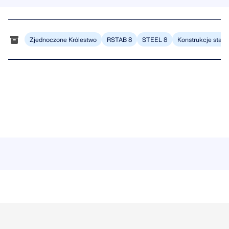
Zjednoczone Królestwo
RSTAB 8
STEEL 8
Konstrukcje stal