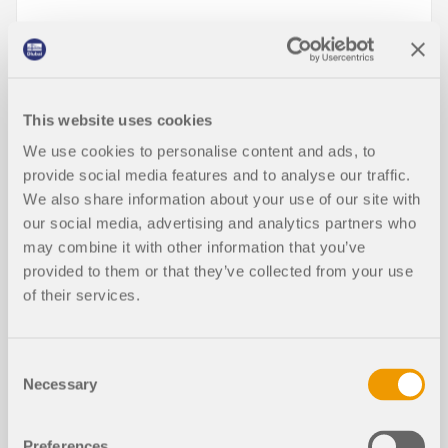
Wpływ otaczających konstrukcji na
odpowiedź aerodynamiczną napięty
NOWY
ch konstrukcji membranowych
This website uses cookies
We use cookies to personalise content and ads, to
provide social media features and to analyse our traffic.
We also share information about your use of our site with
our social media, advertising and analytics partners who
may combine it with other information that you’ve
provided to them or that they’ve collected from your use
of their services.
Wydajność aerodynamiczna konstrukcji
membranowych jest silnie uzależniona od ich
otoczenia. W przeciwieństwie do konstrukcji
Consent
izolowanych, zadaszenia membranowe
Necessary
Selection
zlokalizowane na obszarach miejskich lub w gęstej
zabudowie poddawane są złożonym przepływom
generowanym przez sąsiednie budynki i
Preferences