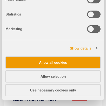
przeszkody. Otaczające konstrukcje mogą
znacząco zmieniać lokalne pole wiatru, powodując
istotne zmiany ciśnień wiatru, sił
Statistics
aerodynamicznych i odkształceń konstrukcji.
Przeczytaj więcej
Marketing
Optymalizacja przekroju w stanie gr
Show details
NOWY
anicznym użytkowalności
Allow all cookies
Analiza parametryczna za pomocą D
NOWY
lubal API
Allow selection
Use necessary cookies only
Projektowanie powierzchni zgodnie z
NOWY
normami AISC, ADM i CSA