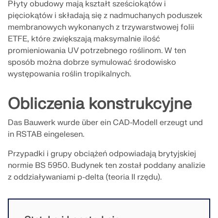
Dołącz do globalnego lidera w dziedzinie
Płyty obudowy mają kształt sześciokątów i
ekspertów przez cały okres studiów.
oprogramowania inżynierskiego i wynieś swoją
SKONTAKTUJ SIĘ Z DZIAŁEM POMOCY
pięciokątów i składają się z nadmuchanych poduszek
TECHNICZNEJ
SKONTAKTUJ SIĘ Z WSPARCIEM TECHNICZNYM
karierę na nowe wyżyny.
membranowych wykonanych z trzywarstwowej folii
UZYSKAJ BEZPŁATNĄ LICENCJĘ
ETFE, które zwiększają maksymalnie ilość
RWIND 3
SPRAWDŹ OFERTY PRACY
promieniowania UV potrzebnego roślinom. W ten
sposób można dobrze symulować środowisko
Oprogramowanie CFD do cyfrowych tuneli
występowania roślin tropikalnych.
aerodynamicznych
Obliczenia konstrukcyjne
Więcej informacji
Das Bauwerk wurde über ein CAD‑Modell erzeugt und
in RSTAB eingelesen.
Przypadki i grupy obciążeń odpowiadają brytyjskiej
Dlubal API
normie BS 5950. Budynek ten został poddany analizie
z oddziaływaniami p-delta (teoria II rzędu).
Twoje drzwi do modelowania parametrycznego i
automatyzacji