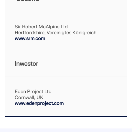
dokładniejszych przepływów pracy w inżynierii
konstrukcyjnej.
Sir Robert McAlpine Ltd
DOWIEDZ SIĘ WIĘCEJ
Hertfordshire, Vereinigtes Königreich
www.srm.com
Inwestor
Eden Project Ltd
Cornwall, UK
www.edenproject.com
Narzędzie Geo-Zone