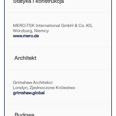
Statyka i konstrukcja
Odkryj API
Dokumentacja API
MERO-TSK International GmbH & Co. KG,
Indeks
Würzburg, Niemcy
www.mero.de
Pierwsze kroki
Zastosowania
Obiekty modelu
Architekt
Abonamenty i ceny
Przykłady
Grimshaw Architekci
Londyn, Zjednoczone Królestwo
grimshaw.global
MES dla połączeń stalowych
Projektuj i analizuj połączenia stalowe za pomocą
CBFEM, zgodnie z EN 1993‑1‑8 i AISC 360, w pełni
Budowa
zintegrowane z RFEM 6 dla szybszych,