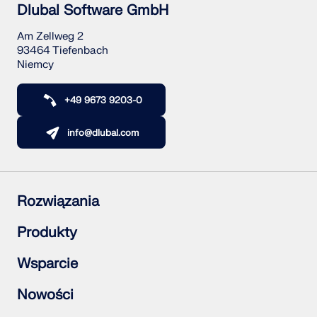
Dlubal Software GmbH
Am Zellweg 2
93464 Tiefenbach
Niemcy
+49 9673 9203-0
info@dlubal.com
Rozwiązania
Konstrukcje żelbetowe
Produkty
Konstrukcje stalowe
Konstrukcje drewniane
RFEM 6
Wsparcie
Połączenia stalowe
RSTAB 9
RSECTION 1
Często zadawane pytania (FAQ)
Nowości
RWIND 3
Zadaj indywidualne pytanie
Mapa obciążeń śniegiem, wiatrem i obciążeniem