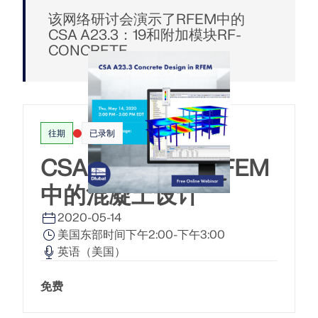
模块
光伏支架的结构设计
该网络研讨会演示了RFEM中的
公司
销售
活动
德儒巴免费专区
在线学习
CSA A23.3：19和附加模块RF-
Dlubal Software 帮助您创建和验证任何太阳能安装系
附加分析
CONCRETE。
统。在单一环境中高效地处理钢、铝和混凝土结构。
动力分析
职业发展
AI 支持助理
示例
学生与学校
关于我们
特殊解决方案
探索工具
通过网课深入掌握工程技巧
设计
网店
文档
知识平台
联系我们
招贤纳士
加入行业领导者，探索结构工程和软件的解决方案。通
连接
免费支持与服务
过我们的现场课程提升您的技能！
往期
已录制
参考
信息娱乐
参考
职位
需要帮助吗？访问免费的支持选项，包括全天候人工智
CSA A23.3：19 RFEM
查看下场网课
能协助、电子邮件支持和网络研讨会。
90天免费试用
中的混凝土设计
我们的客户
团队
RSTAB 9
了解更多
免费下载模型
RFEM 6 初学者入门
2020-05-14
为什么选择 Dlubal？
经典的杆件结构分析软件
美国东部时间下午2:00-下午3:00
探索数以千计的现成结构模型。下载、调整并用作模
借助 RFEM 6 开始您的第一步，发现您可以多快进行建
板，以加速设计流程。
模和计算。通过附加组件进行自定义，以获得更多可能
合作共赢
英语（美国）
登录到您的帐户
更多信息
性。
了解世界各地的顶尖工程师如何信任我们的解决方案，
注册成为 Dlubal 软件公司外部网用户，畅享软件资
免费
发现模型
以提升他们的项目。
与我们一起构建您的未来
源，独享个性化数据。
开始使用
模块
揭示我们的团队如何塑造工程的未来。体验创新、成长