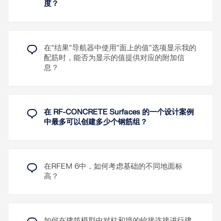
度？
进行基础设计。
了解更多
已实现以下设计验算：
倾覆
该截面旨在与钢筋配合使用，通过面或实体的有限元
建模来模拟钢筋混凝土中的不连续区域。它包含符合
在“结果”导航器中使用“面上的值”选项显示我的
地基压力
欧洲和美国规范的标准化钢筋直径。
配筋时，能否为显示的值提供对应的附加信
抗滑
息？
升力
了解更多
偏心荷载
弯曲计算
在 RF-CONCRETE Surfaces 的一个设计案例
单向剪切
中最多可以创建多少个钢筋组？
双向冲切
配筋规则（最小配筋）
在RFEM 6中，如何考虑基础的不同地面标
了解更多
高？
如何在建筑模型中对柱和墙的铰接连接进行建