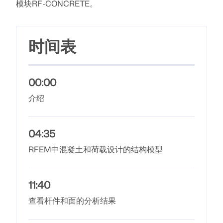
联系支持
的高度。
模块RF-CONCRETE。
数值风洞 CFD 软件
查看职位空缺
更多信息
时间表
00:00
Dlubal 应用程序编程接口
介绍
您通往参数化建模和自动化的大门
04:35
了解 API
RFEM中混凝土和荷载设计的结构模型
API 文档
11:40
索引
查看杆件和面的分析结果
开始使用