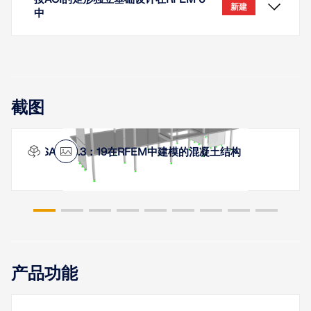
新建
进行混凝土梁的设计。 准确地设计混凝土梁的受拉、
中
受压和受剪钢筋是出于安全考虑的重要因素。 下面的
文章将按照 ACI 318-14 标准使用逐步的解析方程来确
定 RF-CONCRETE Members 中的配筋设计，包括弯
矩强度、抗剪强度和所需配筋。 所分析的双钢筋混凝
土梁实例包括抗剪钢筋，将在承载能力极限状态
(ULS) 下进行设计。
截图
了解更多
CSA A23.3：19在RFEM中建模的混凝土结构
混凝土的徐变和收缩是混凝土的变形特性，在设计时
通常需要在正常使用极限状态下予以考虑。
了解更多
现在可以使用“混凝土基础”模块按照 ACI 318 [1] 和
IBC [2] 进行独立基础的设计。 本文演示了如何在
RFEM 6 中建模一个矩形独立基础，并将设计结果与
产品功能
ACI 混凝土设计手册 [3] 中的参考示例进行了比较。
了解更多