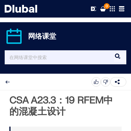
0
网络课堂
解决方案
产品
行业
支持
应用领域
RFEM 6
新闻
规范
支持
CSA A23.3：19 RFEM中
满足您所有项目需求的有限元分析软件
的混凝土设计
资源
在线服务
培训
最新消息
更多信息
教育
服务
培训
完整版下载