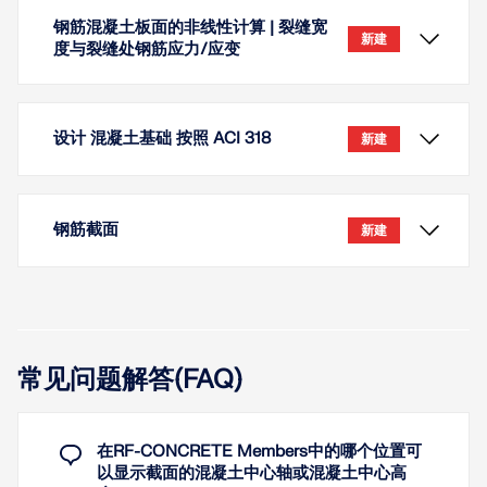
钢筋混凝土板面的非线性计算 | 裂缝宽
新建
度与裂缝处钢筋应力/应变
设计 混凝土基础 按照 ACI 318
新建
钢筋截面
新建
常见问题解答(FAQ)
在计算钢筋混凝土板面时，如果使用“各向同性 | 各向
异性损伤”材料模型，您可以使用多种与裂缝形成相关
的结果。这些结果例如包括根据规范计算的裂缝宽度
和裂缝间距，以及与钢筋位置相关的钢应力与应变。
在RF-CONCRETE Members中的哪个位置可
以显示截面的混凝土中心轴或混凝土中心高
借助“混凝土基础”模块，您可以按照美国规范 ACI 318