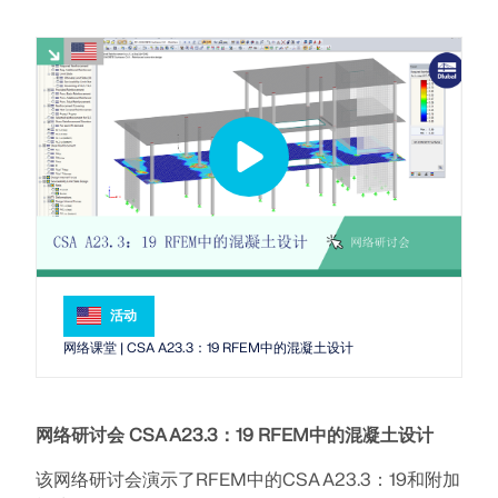
Dlubal API
查看客户项目
和激动人心的挑战。
附加分析
Dlubal 的新 API 服务 (gRPC) 为您提供了一个基于
登录
Python 和 C# 的结构分析软件灵活接口，可以直接访问
动力分析
您的职业机会
整个 Dlubal 产品系列。
特殊解决方案
创建账户
释放创新力量
设计
使用 API 开始
探索旨在提升您的工程工作流程的尖端工具和增强功
快速找到答案
能。
找到有关Dlubal软件的常见问题的快速答案。搜索或筛
探索新功能
选数百个常见问题以快速解决问题。
RSECTION 1
中文(简体)
用户自定义截面计算
查看常见问题
Dlubal 自由区
活动
面向学生的免费结构分析软件
网络课堂 | CSA A23.3：19 RFEM中的混凝土设计
更多信息
随时获得专家帮助。享受免费的 AI 协助、电子邮件支
持、在线研讨会，以及针对服务合同专业用户的高级服
全球已有数千名学生受益于Dlubal软件。在整个学习过
认识专家
务。
程中，享受免费访问、培训和专家支持。
我们的专职工程师随时随地为您提供建模、设计和技术
网络研讨会
CSA A23.3：19 RFEM中的混凝土设计
挑战方面的帮助。
寻找理想工作
获取支持
免费获取许可证书
RWIND 3
加入工程软件的全球领导者，将您的职业生涯提升到新
该网络研讨会演示了RFEM中的CSA A23.3：19和附加