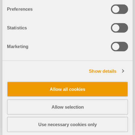
Preferences
Statistics
知识库文章
Marketing
RFEM中的混凝土刚度修正根据ACI 31
8-14表6.6.3.1.1（a）和CSA A23.3-14
表10.14.1.2
Show details
Allow all cookies
Allow selection
Use necessary cookies only