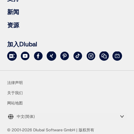
钢结构节点
RSTAB 9
RSECTION 1
常见问题（FAQs）
新闻
RWIND 3
提出具体问题
雪荷载、风速和地震荷载图
订阅新闻简报
资源
联系销售团队
最新资讯
活动汇总
下载完整版试用
在线培训
上传客户项目
加入Dlubal
客户项目
在线手册
法律声明
关于我们
网站地图
中文(简体)
© 2001-2026 Dlubal Software GmbH | 版权所有