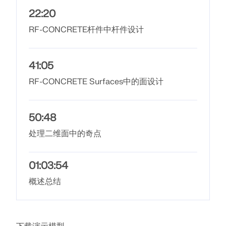
应用
22:20
模型对象
RF-CONCRETE杆件中杆件设计
订阅与价格
示例
41:05
RF-CONCRETE Surfaces中的面设计
钢节点有限元分析
50:48
使用CBFEM设计和分析钢连接，符合EN 1993‑1‑8和
AISC 360标准，完全集成在RFEM 6中，以加快和提高
处理二维面中的奇点
结构工作的准确性。
01:03:54
了解更多
概述总结