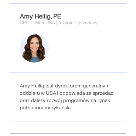
Usługa online Dlubal zapewnia mapy stref do
szybkiego określania obciążeń śniegiem, wiatrem i
sejsmiką.
Amy Heilig, PE
CEO – Filia USA | Inżynier sprzedaży
SPRAWDŹ STREFY OBCIĄŻEŃ
Amy Heilig jest dyrektorem generalnym
oddziału w USA i odpowiada za sprzedaż
oraz dalszy rozwój programów na rynek
północnoamerykański.
Przestarzałe produkty