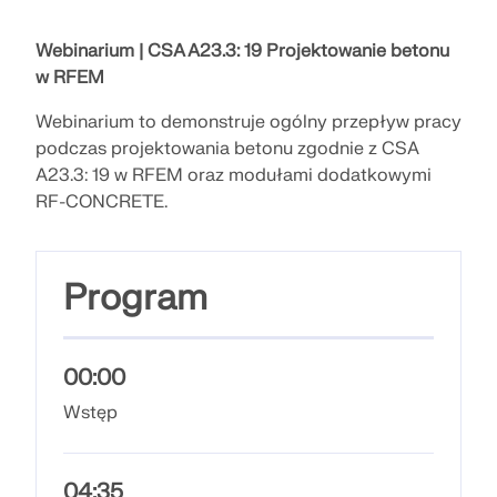
Dołącz do globalnego lidera w dziedzinie
ekspertów przez cały okres studiów.
oprogramowania inżynierskiego i wynieś swoją
SKONTAKTUJ SIĘ Z DZIAŁEM POMOCY
TECHNICZNEJ
SKONTAKTUJ SIĘ Z WSPARCIEM TECHNICZNYM
karierę na nowe wyżyny.
Webinarium |
CSA A23.3: 19 Projektowanie betonu
w RFEM
UZYSKAJ BEZPŁATNĄ LICENCJĘ
RWIND 3
SPRAWDŹ OFERTY PRACY
Webinarium to demonstruje ogólny przepływ pracy
podczas projektowania betonu zgodnie z CSA
Oprogramowanie CFD do cyfrowych tuneli
A23.3: 19 w RFEM oraz modułami dodatkowymi
aerodynamicznych
RF-CONCRETE.
Więcej informacji
Program
Dlubal API
00:00
Wstęp
Twoje drzwi do modelowania parametrycznego i
automatyzacji
04:35