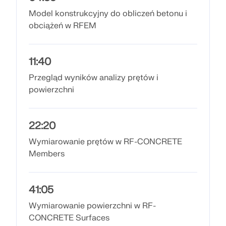
Odkryj API
Model konstrukcyjny do obliczeń betonu i
obciążeń w RFEM
Dokumentacja API
Indeks
11:40
Pierwsze kroki
Przegląd wyników analizy prętów i
Zastosowania
powierzchni
Obiekty modelu
Abonamenty i ceny
22:20
Przykłady
Wymiarowanie prętów w RF-CONCRETE
Members
MES dla połączeń stalowych
41:05
Projektuj i analizuj połączenia stalowe za pomocą
Wymiarowanie powierzchni w RF-
CBFEM, zgodnie z EN 1993‑1‑8 i AISC 360, w pełni
CONCRETE Surfaces
zintegrowane z RFEM 6 dla szybszych,