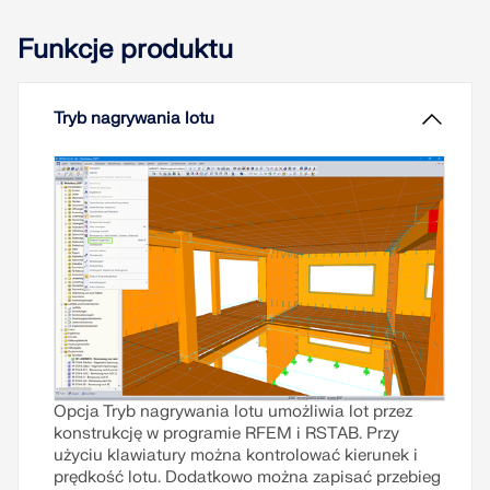
rozszerzenia Wymiarowanie fundamentów. W
niniejszym artykule pokazano, jak wymodelować
Funkcje produktu
prostokątną stopę fundamentową w programie
RFEM 6 i porównano wyniki obliczeń z przykładem
odniesienia z ACI Concrete Design Handbook [3].
Tryb nagrywania lotu
Przeczytaj więcej
Opcja Tryb nagrywania lotu umożliwia lot przez
konstrukcję w programie RFEM i RSTAB. Przy
użyciu klawiatury można kontrolować kierunek i
prędkość lotu. Dodatkowo można zapisać przebieg