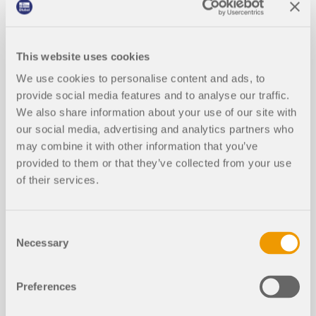
Webinarium | CSA A23.3: 19 Projektowanie betonu
w RFEM
This website uses cookies
We use cookies to personalise content and ads, to
Trwanie:
01:06:15 min
provide social media features and to analyse our traffic.
We also share information about your use of our site with
our social media, advertising and analytics partners who
may combine it with other information that you’ve
provided to them or that they’ve collected from your use
of their services.
Modele do pobrania
5247x
203x
Consent
Necessary
Selection
Konstrukcja betonowa zgodnie z CSA A23.3: 19
Preferences