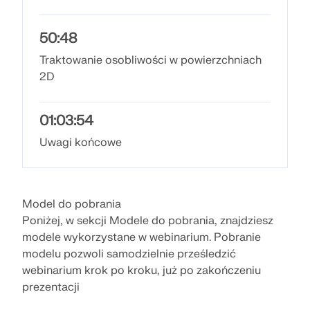
dokładniejszych przepływów pracy w inżynierii
konstrukcyjnej.
50:48
Traktowanie osobliwości w powierzchniach
DOWIEDZ SIĘ WIĘCEJ
2D
01:03:54
Uwagi końcowe
Model do pobrania
Poniżej, w sekcji Modele do pobrania, znajdziesz
modele wykorzystane w webinarium. Pobranie
modelu pozwoli samodzielnie prześledzić
webinarium krok po kroku, już po zakończeniu
Narzędzie Geo-Zone
prezentacji