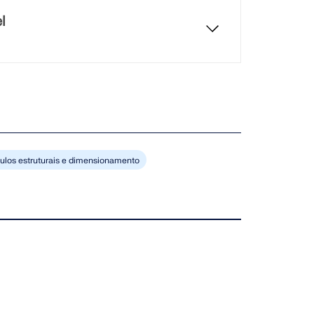
l
a Dlubal Software.
ulos estruturais e dimensionamento