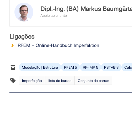
Dipl.-Ing. (BA) Markus Baumgärte
Apoio ao cliente
O Eng. Baumgärtel presta apoio a clientes d
Ligações
RFEM – Online-Handbuch Imperfektion
Modelação | Estrutura
RFEM 5
RF-IMP 5
RSTAB 8
Cálc
Imperfeição
lista de barras
Conjunto de barras