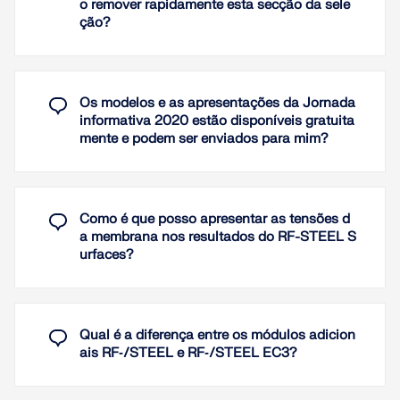
o remover rapidamente esta secção da sele
Para linhas apoiadas, podem ser definidas
ção?
deformações imposta de linha no RFEM. Com isso,
Ler mais
é possível simular, por exemplo, assentamentos de
fundações.
A saída no relatório pode ser gerada em diferentes
idiomas: alemão, inglês, francês, italiano, espanhol,
Além disso, é possível definir rotações impostas
Os modelos e as apresentações da Jornada
russo, tcheco, polonês, húngaro, eslovaco,
para linhas.
informativa 2020 estão disponíveis gratuita
português e holandês.
mente e podem ser enviados para mim?
Ler mais
Outros idiomas podem ser criados pelo próprio
usuário.
Textos adicionais podem ser importados como
Como é que posso apresentar as tensões d
arquivos RTF. A numeração das páginas também é
a membrana nos resultados do RF-STEEL S
configurável, permitindo, por exemplo, a utilização
urfaces?
de prefixos. Além disso, o relatório pode ser
exportado para um arquivo RTF ou PDF, bem como
para o VCmaster.
Qual é a diferença entre os módulos adicion
Ler mais
ais RF‑/STEEL e RF‑/STEEL EC3?