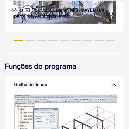
um banzo inferior de uma treliça que por motivos
de transporte tem de ser dividido.
Escritório da VoltAir, Berlim (© J. MAYER H. e
parceiros, Architekten mbB)
Ler mais
As deformações dos nós de EF são sempre o
primeiro resultado de um cálculo de EF. É possível
calcular deformações, forças internas e tensões
com base nessas deformações e na rigidez dos
elementos.
Ler mais
Funções do programa
Grelha de linhas