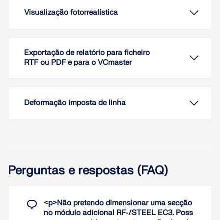
Visualização fotorrealística
Exportação de relatório para ficheiro
RTF ou PDF e para o VCmaster
Deformação imposta de linha
Perguntas e respostas (FAQ)
Devido à visualização fotorrealística dos modelos
em representações 3D, é garantida de imediato
uma verificação dos dados de entrada. A exibição
<p>Não pretendo dimensionar uma secção
das cores pode ser ajustada livremente e guardada
no módulo adicional RF‑/STEEL EC3. Poss
separadamente para o monitor e para a impressão.