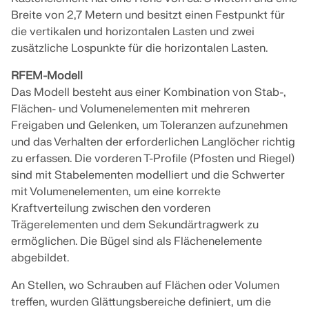
Junte-se a um líder global em software de
durante os seus estudos.
OBTER SUPORTE
Breite von 2,7 Metern und besitzt einen Festpunkt für
engenharia e leve sua carreira a novos patamares.
LIGAR AO SUPORTE
die vertikalen und horizontalen Lasten und zwei
RWIND 3
OBTER LICENÇA GRATUITA
zusätzliche Lospunkte für die horizontalen Lasten.
EXPLORE VAGAS EM ABERTO
RFEM-Modell
Software CFD para túneis de vento digitais
Das Modell besteht aus einer Kombination von Stab-,
Flächen- und Volumenelementen mit mehreren
Mais informação
Freigaben und Gelenken, um Toleranzen aufzunehmen
und das Verhalten der erforderlichen Langlöcher richtig
zu erfassen. Die vorderen T-Profile (Pfosten und Riegel)
sind mit Stabelementen modelliert und die Schwerter
API Dlubal
mit Volumenelementen, um eine korrekte
Kraftverteilung zwischen den vorderen
Trägerelementen und dem Sekundärtragwerk zu
A sua porta de entrada para modelação paramétrica e
ermöglichen. Die Bügel sind als Flächenelemente
automação
abgebildet.
Descobrir a API
An Stellen, wo Schrauben auf Flächen oder Volumen
treffen, wurden Glättungsbereiche definiert, um die