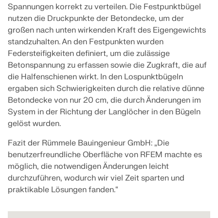
Spannungen korrekt zu verteilen. Die Festpunktbügel
Documentação da API
nutzen die Druckpunkte der Betondecke, um der
Índice
großen nach unten wirkenden Kraft des Eigengewichts
standzuhalten. An den Festpunkten wurden
Primeiros passos
Federsteifigkeiten definiert, um die zulässige
Aplicações
Betonspannung zu erfassen sowie die Zugkraft, die auf
Objetos de modelo
die Halfenschienen wirkt. In den Lospunktbügeln
ergaben sich Schwierigkeiten durch die relative dünne
Assinaturas e preços
Betondecke von nur 20 cm, die durch Änderungen im
Exemplos
System in der Richtung der Langlöcher in den Bügeln
gelöst wurden.
Fazit der Rümmele Bauingenieur GmbH: „Die
AEF para ligações de aço
benutzerfreundliche Oberfläche von RFEM machte es
möglich, die notwendigen Änderungen leicht
Projete e analise conexões de aço utilizando
durchzuführen, wodurch wir viel Zeit sparten und
CBFEM, de acordo com EN 1993‑1‑8 e AISC 360,
praktikable Lösungen fanden.“
totalmente integrado no RFEM 6 para fluxos de
trabalho estruturais mais rápidos e precisos.