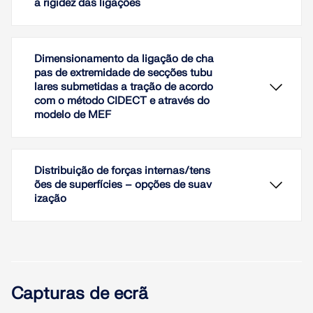
a rigidez das ligações
Dimensionamento da ligação de cha
pas de extremidade de secções tubu
lares submetidas a tração de acordo
com o método CIDECT e através do
modelo de MEF
Distribuição de forças internas/tens
ões de superfícies – opções de suav
ização
Este artigo técnico analisa os efeitos da rigidez de
ligações na determinação das forças internas, bem
como no dimensionamento das ligações utilizando
o exemplo de uma estrutura de aço de dois
No artigo é exemplificado o dimensionamento de
andares com vão duplo.
uma ligação de montagem constituída por secções
Capturas de ecrã
tubulares com chapas de extremidade. Trata-se de
Ler mais