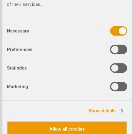
of their services.
Consent
Vídeos
Necessary
Selection
Preferences
Statistics
Marketing
Show details
FAQ
Allow all cookies
FAQ 005055 | Não pretendo dimensionar uma