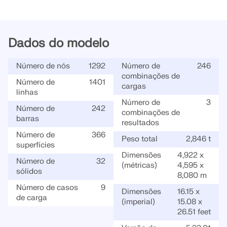
Dados do modelo
Número de nós
1292
Número de
246
combinações de
Número de
1401
cargas
linhas
Número de
3
Número de
242
combinações de
barras
resultados
Número de
366
Peso total
2,846 t
superfícies
Dimensões
4,922 x
Número de
32
(métricas)
4,595 x
sólidos
8,080 m
Número de casos
9
Dimensões
16.15 x
de carga
(imperial)
15.08 x
26.51 feet