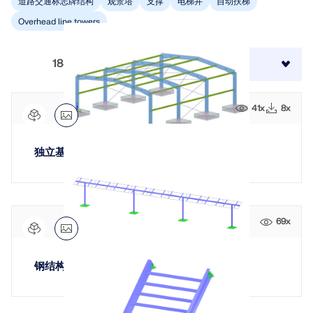
Dlubal API
道路交通标志牌结构
观景塔
支撑
电梯井
自动扶梯
查看客户项目
和激动人心的挑战。
附加分析
Overhead line towers
Dlubal 的新 API 服务 (gRPC) 为您提供了一个基于
登录
Python 和 C# 的结构分析软件灵活接口，可以直接访问
动力分析
您的职业机会
整个 Dlubal 产品系列。
1844
结果
排序方式:
特殊解决方案
创建账户
释放创新力量
设计
使用 API 开始
探索旨在提升您的工程工作流程的尖端工具和增强功
41x
8x
快速找到答案
能。
找到有关Dlubal软件的常见问题的快速答案。搜索或筛
独立基础设计 | ACI 318-19
探索新功能
选数百个常见问题以快速解决问题。
RSECTION 1
中文(简体)
用户自定义截面计算
查看常见问题
Dlubal 自由区
面向学生的免费结构分析软件
更多信息
69x
随时获得专家帮助。享受免费的 AI 协助、电子邮件支
持、在线研讨会，以及针对服务合同专业用户的高级服
全球已有数千名学生受益于Dlubal软件。在整个学习过
认识专家
务。
程中，享受免费访问、培训和专家支持。
我们的专职工程师随时随地为您提供建模、设计和技术
钢结构光伏系统
挑战方面的帮助。
寻找理想工作
获取支持
免费获取许可证书
RWIND 3
加入工程软件的全球领导者，将您的职业生涯提升到新