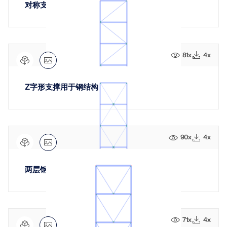
对称支撑系统 钢结构
81x
4x
Z字形支撑用于钢结构
地理分区工具
Dlubal 在线服务提供分区地图，可快速确定雪荷载、风
速和地震数据。
90x
4x
检查荷载区域
两层钢X形支撑
71x
4x