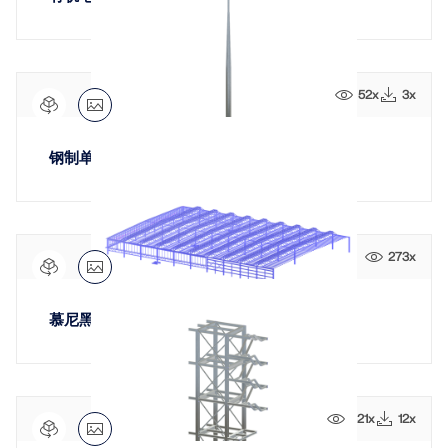
52x
3x
钢制单桅杆天线塔
273x
慕尼黑中央车站轨道站房屋顶
321x
12x