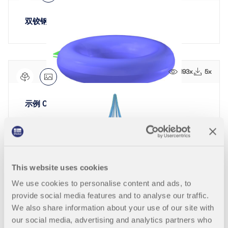
双铰钢框架带变截面
193x
5x
示例 000092 | 1
82x
This website uses cookies
We use cookies to personalise content and ads, to
不锈钢艺术品，华盛顿，美国
provide social media features and to analyse our traffic.
We also share information about your use of our site with
our social media, advertising and analytics partners who