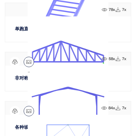
联系支持
的高度。
数值风洞 CFD 软件
78x
7x
查看职位空缺
更多信息
单跑直楼梯带荷载
Dlubal 应用程序编程接口
58x
7x
您通往参数化建模和自动化的大门
非对称双坡2D桁架
了解 API
API 文档
84x
7x
索引
各种坡度类型的框架生成器
开始使用