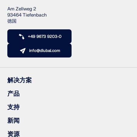
Am Zellweg 2
93464 Tiefenbach
德国
+49 9673 9203-0
info@dlubal.com
解决方案
钢筋混凝土结构
产品
钢结构
木结构
RFEM 6
支持
钢结构节点
RSTAB 9
RSECTION 1
常见问题（FAQs）
新闻
RWIND 3
提出具体问题
雪荷载、风速和地震荷载图
订阅新闻简报
资源
联系销售团队