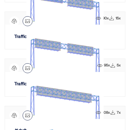
90x
15x
Traffic Sign Structure | Two-Way Traffic Flow
95x
5x
Traffic Sign Structure | One-Way Traffic Flow
108x
7x