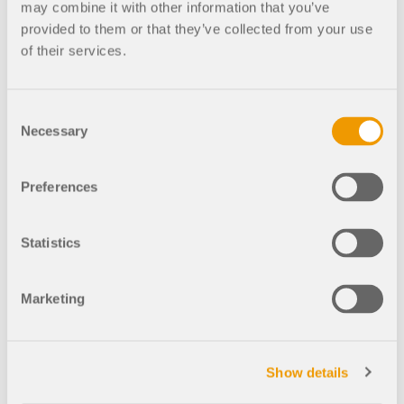
may combine it with other information that you’ve
158x
7x
provided to them or that they’ve collected from your use
of their services.
KB 2055 | 参数化箱形截面带锥形管顶部
Consent
Necessary
Selection
305x
55x
Preferences
楼梯塔
Statistics
Marketing
104x
17x
FAQ 5817 | 可下载模型
Show details