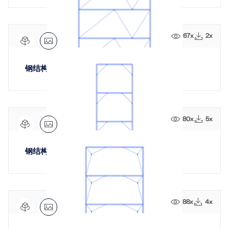
应用
模型对象
订阅与价格
67x
2x
示例
钢结构支撑系统
钢节点有限元分析
80x
5x
使用CBFEM设计和分析钢连接，符合EN 1993‑1‑8和
AISC 360标准，完全集成在RFEM 6中，以加快和提高
结构工作的准确性。
钢结构支撑系统
了解更多
88x
4x