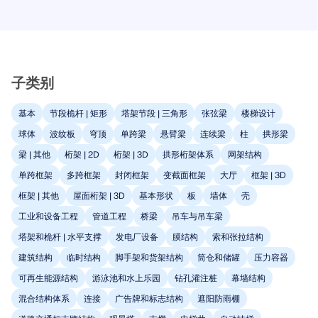
模块
光伏支架的结构设计
公司
销售
活动
德儒巴免费专区
在线学习
Dlubal Software 帮助您创建和验证任何太阳能安装系
附加分析
统。在单一环境中高效地处理钢、铝和混凝土结构。
动力分析
职业发展
AI 支持助理
示例
学生与学校
关于我们
子类别
特殊解决方案
探索工具
通过网课深入掌握工程技巧
设计
网店
文档
知识平台
联系我们
招贤纳士
基本
节段桅杆 | 矩形
塔架节段 | 三角形
张弦梁
楼梯设计
加入行业领导者，探索结构工程和软件的解决方案。通
连接
免费支持与服务
过我们的现场课程提升您的技能！
球体
波纹板
穹顶
单跨梁
悬臂梁
连续梁
柱
拱形梁
参考
信息娱乐
参考
职位
梁 | 其他
桁架 | 2D
桁架 | 3D
拱形桁架体系
网架结构
需要帮助吗？访问免费的支持选项，包括全天候人工智
查看下场网课
能协助、电子邮件支持和网络研讨会。
单跨框架
多跨框架
封闭框架
变截面框架
大厅
框架 | 3D
90天免费试用
我们的客户
团队
框架 | 其他
屋面桁架 | 3D
基本形状
板
墙体
壳
RSTAB 9
了解更多
免费下载模型
RFEM 6 初学者入门
工业和设备工程
管道工程
桥梁
吊车与吊车梁
为什么选择 Dlubal？
经典的杆件结构分析软件
探索数以千计的现成结构模型。下载、调整并用作模
借助 RFEM 6 开始您的第一步，发现您可以多快进行建
塔架和桅杆 | 水平支撑
发电厂设备
膜结构
索和张拉结构
板，以加速设计流程。
模和计算。通过附加组件进行自定义，以获得更多可能
合作共赢
建筑结构
临时结构
脚手架和货架结构
筒仓和储罐
压力容器
登录到您的帐户
更多信息
性。
了解世界各地的顶尖工程师如何信任我们的解决方案，
可再生能源结构
游泳池和水上乐园
钻孔灌注桩
幕墙结构
注册成为 Dlubal 软件公司外部网用户，畅享软件资
发现模型
以提升他们的项目。
与我们一起构建您的未来
源，独享个性化数据。
混合结构体系
连接
广告牌和标志结构
遮阳防雨棚
开始使用
模块
揭示我们的团队如何塑造工程的未来。体验创新、成长