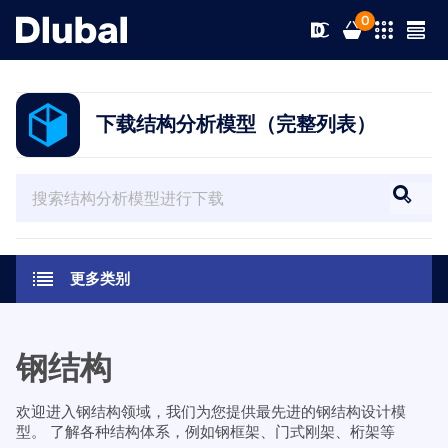
0
下载结构分析模型（完整列表）
解决方案
产品
行业
支持
应用领域
更多类别
RFEM 6
新闻
规范
支持
满足您所有项目需求的有限元分析软件
钢结构
资源
在线服务
培训
最新消息
更多信息
欢迎进入钢结构领域，我们为您提供最先进的钢结构设计模
型。 了解各种结构体系，例如钢框架、门式刚架、桁架等
教育
服务
培训
完整版下载