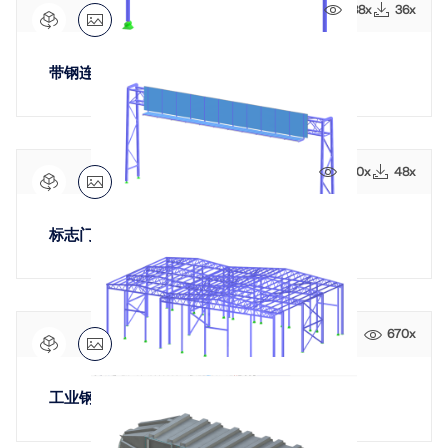
188x
36x
带钢连接的折边钢框架
290x
48x
标志门架
670x
工业钢结构仓库结构设计