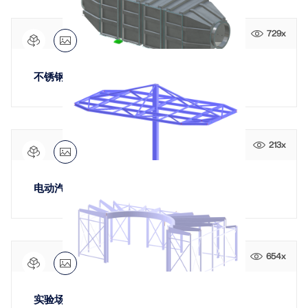
729x
不锈钢气罐
213x
电动汽车充电站
654x
实验场屏蔽钢结构