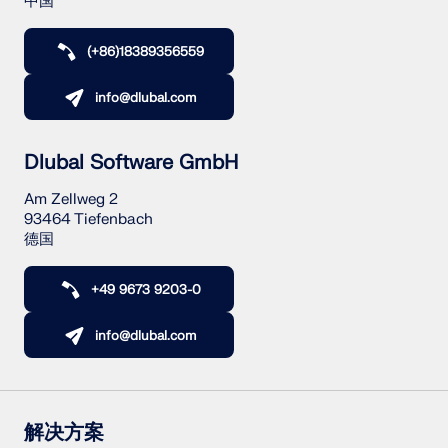
中国
(+86)18389356559
info@dlubal.com
Dlubal Software GmbH
Am Zellweg 2
93464 Tiefenbach
德国
+49 9673 9203-0
info@dlubal.com
解决方案