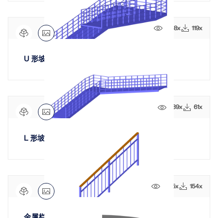
联系支持
的高度。
数值风洞 CFD 软件
查看职位空缺
1358x
119x
更多信息
U 形坡道（带平台）
Dlubal 应用程序编程接口
839x
61x
您通往参数化建模和自动化的大门
了解 API
L 形坡道（带平台）
API 文档
1095x
154x
索引
开始使用
金属栏杆