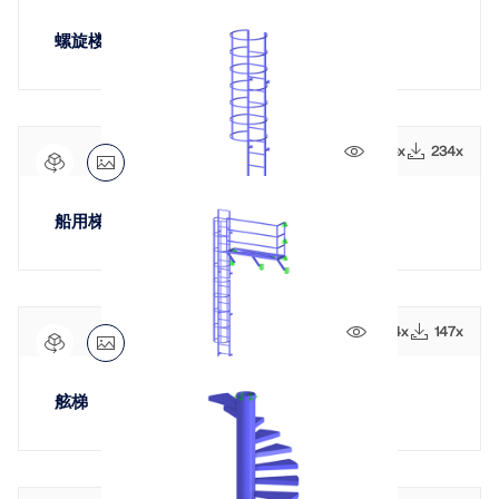
螺旋楼梯
1886x
234x
船用梯子
地理分区工具
Dlubal 在线服务提供分区地图，可快速确定雪荷载、风
速和地震数据。
1354x
147x
检查荷载区域
舷梯