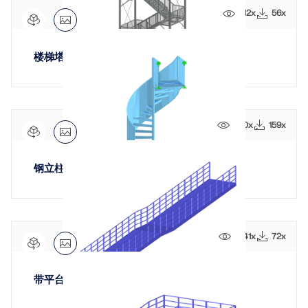
Dlubal API
查看客户项目
和激动人心的挑战。
312x
56x
附加分析
Dlubal 的新 API 服务 (gRPC) 为您提供了一个基于
登录
Python 和 C# 的结构分析软件灵活接口，可以直接访问
动力分析
您的职业机会
整个 Dlubal 产品系列。
楼梯塔
特殊解决方案
创建账户
释放创新力量
设计
使用 API 开始
探索旨在提升您的工程工作流程的尖端工具和增强功
快速找到答案
能。
660x
159x
找到有关Dlubal软件的常见问题的快速答案。搜索或筛
探索新功能
选数百个常见问题以快速解决问题。
RSECTION 1
中文(简体)
钢立柱螺旋楼梯及全封闭扶手
用户自定义截面计算
查看常见问题
Dlubal 自由区
面向学生的免费结构分析软件
更多信息
随时获得专家帮助。享受免费的 AI 协助、电子邮件支
持、在线研讨会，以及针对服务合同专业用户的高级服
全球已有数千名学生受益于Dlubal软件。在整个学习过
认识专家
1041x
72x
务。
程中，享受免费访问、培训和专家支持。
我们的专职工程师随时随地为您提供建模、设计和技术
挑战方面的帮助。
寻找理想工作
带平台的坡道
获取支持
免费获取许可证书
RWIND 3
加入工程软件的全球领导者，将您的职业生涯提升到新