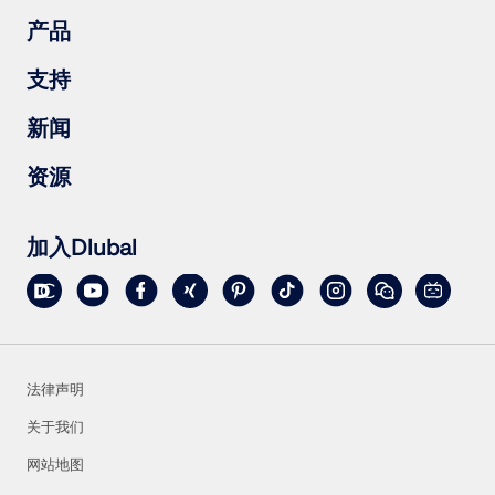
钢筋混凝土结构
产品
钢结构
木结构
RFEM 6
支持
钢结构节点
RSTAB 9
RSECTION 1
常见问题（FAQs）
新闻
RWIND 3
提出具体问题
雪荷载、风速和地震荷载图
订阅新闻简报
资源
联系销售团队
最新资讯
活动汇总
下载完整版试用
在线培训
上传客户项目
加入Dlubal
客户项目
在线手册
法律声明
关于我们
网站地图