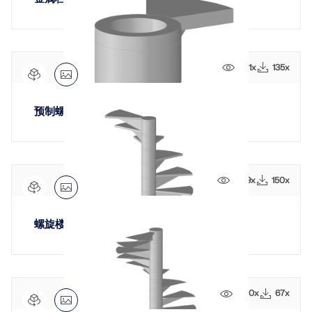
应用
模型对象
订阅与价格
1911x
135x
示例
预制螺旋楼梯
钢节点有限元分析
使用CBFEM设计和分析钢连接，符合EN 1993‑1‑8和
AISC 360标准，完全集成在RFEM 6中，以加快和提高
1789x
150x
结构工作的准确性。
螺旋楼梯
了解更多
1230x
67x