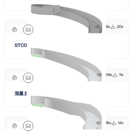
688x
20x
STC024 | Elliptical Single-Flight Staircase
709x
11x
混凝土半椭圆楼梯
886x
14x