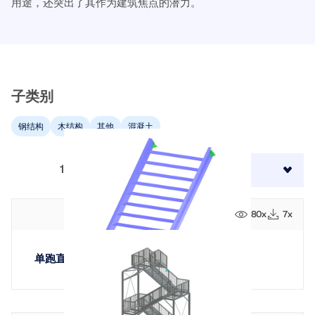
用途，还突出了其作为建筑焦点的潜力。
模块
光伏支架的结构设计
公司
销售
活动
德儒巴免费专区
在线学习
Dlubal Software 帮助您创建和验证任何太阳能安装系
附加分析
统。在单一环境中高效地处理钢、铝和混凝土结构。
动力分析
职业发展
AI 支持助理
示例
学生与学校
关于我们
特殊解决方案
探索工具
通过网课深入掌握工程技巧
子类别
设计
网店
文档
知识平台
联系我们
招贤纳士
加入行业领导者，探索结构工程和软件的解决方案。通
钢结构
木结构
其他
混凝土
连接
免费支持与服务
过我们的现场课程提升您的技能！
参考
信息娱乐
参考
职位
需要帮助吗？访问免费的支持选项，包括全天候人工智
查看下场网课
105
结果
排序方式:
能协助、电子邮件支持和网络研讨会。
90天免费试用
我们的客户
团队
RSTAB 9
了解更多
免费下载模型
RFEM 6 初学者入门
80x
7x
为什么选择 Dlubal？
经典的杆件结构分析软件
探索数以千计的现成结构模型。下载、调整并用作模
借助 RFEM 6 开始您的第一步，发现您可以多快进行建
板，以加速设计流程。
模和计算。通过附加组件进行自定义，以获得更多可能
合作共赢
登录到您的帐户
单跑直楼梯带荷载
更多信息
性。
了解世界各地的顶尖工程师如何信任我们的解决方案，
注册成为 Dlubal 软件公司外部网用户，畅享软件资
发现模型
以提升他们的项目。
与我们一起构建您的未来
源，独享个性化数据。
开始使用
模块
揭示我们的团队如何塑造工程的未来。体验创新、成长