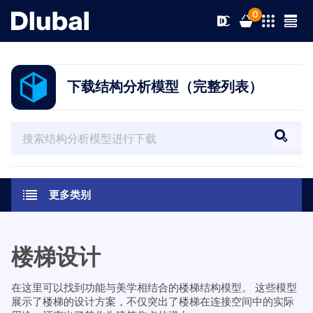
0
下载结构分析模型（完整列表）
解决方案
产品
行业
支持
应用领域
更多类别
RFEM 6
新闻
规范
支持
满足您所有项目需求的有限元分析软件
楼梯设计
资源
在线服务
培训
最新消息
更多信息
在这里可以找到功能与美学相结合的楼梯结构模型。 这些模型
展示了楼梯的设计方案，不仅突出了楼梯在连接空间中的实际
教育
服务
培训
完整版下载