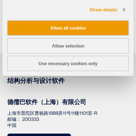
应用
Show details
模型对象
订阅与价格
Allow all cookies
示例
Allow selection
钢节点有限元分析
Use necessary cookies only
使用CBFEM设计和分析钢连接，符合EN 1993‑1‑8和
AISC 360标准，完全集成在RFEM 6中，以加快和提高
结构分析与设计软件
结构工作的准确性。
了解更多
德儒巴软件（上海）有限公司
上海市普陀区曹杨路1888弄11号11楼1101室-R
邮编： 200333
中国