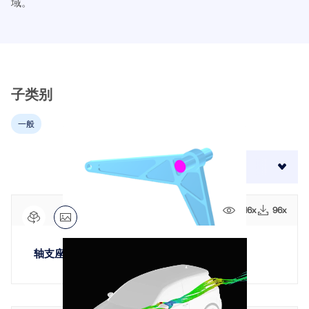
域。
模块
光伏支架的结构设计
公司
销售
活动
德儒巴免费专区
在线学习
Dlubal Software 帮助您创建和验证任何太阳能安装系
附加分析
统。在单一环境中高效地处理钢、铝和混凝土结构。
动力分析
职业发展
AI 支持助理
示例
学生与学校
关于我们
特殊解决方案
探索工具
通过网课深入掌握工程技巧
子类别
设计
网店
文档
知识平台
联系我们
招贤纳士
加入行业领导者，探索结构工程和软件的解决方案。通
一般
连接
免费支持与服务
过我们的现场课程提升您的技能！
参考
信息娱乐
参考
职位
需要帮助吗？访问免费的支持选项，包括全天候人工智
查看下场网课
7
结果
排序方式:
能协助、电子邮件支持和网络研讨会。
90天免费试用
我们的客户
团队
RSTAB 9
了解更多
免费下载模型
RFEM 6 初学者入门
416x
96x
为什么选择 Dlubal？
经典的杆件结构分析软件
探索数以千计的现成结构模型。下载、调整并用作模
借助 RFEM 6 开始您的第一步，发现您可以多快进行建
板，以加速设计流程。
模和计算。通过附加组件进行自定义，以获得更多可能
合作共赢
登录到您的帐户
轴支座
更多信息
性。
了解世界各地的顶尖工程师如何信任我们的解决方案，
注册成为 Dlubal 软件公司外部网用户，畅享软件资
发现模型
以提升他们的项目。
与我们一起构建您的未来
源，独享个性化数据。
开始使用
模块
揭示我们的团队如何塑造工程的未来。体验创新、成长