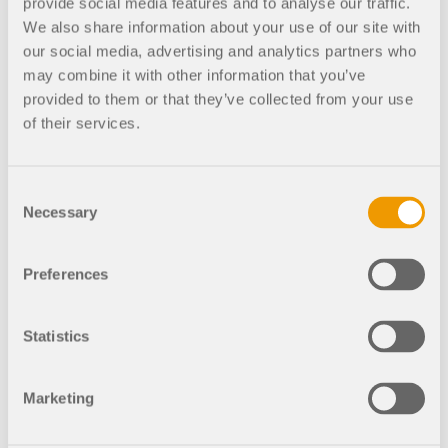
联系支持
的高度。
provide social media features and to analyse our traffic.
数值风洞 CFD 软件
We also share information about your use of our site with
our social media, advertising and analytics partners who
查看职位空缺
692x
更多信息
may combine it with other information that you’ve
provided to them or that they’ve collected from your use
钢结构蓄电渡船
of their services.
Dlubal 应用程序编程接口
Consent
Necessary
Selection
943x
您通往参数化建模和自动化的大门
Preferences
了解 API
钢制升降台
Statistics
API 文档
2753x
227x
索引
Marketing
开始使用
带接触的实体钢连接