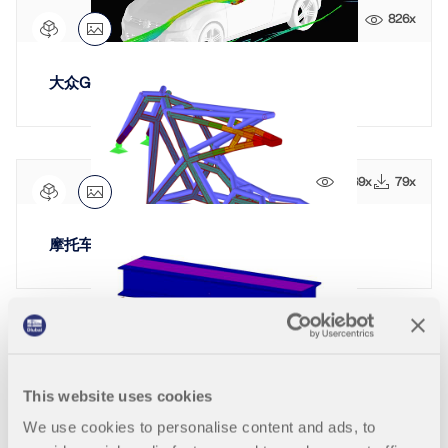
Dlubal API
查看客户项目
和激动人心的挑战。
826x
附加分析
Dlubal 的新 API 服务 (gRPC) 为您提供了一个基于
登录
Python 和 C# 的结构分析软件灵活接口，可以直接访问
动力分析
您的职业机会
整个 Dlubal 产品系列。
大众Golf
特殊解决方案
创建账户
释放创新力量
设计
使用 API 开始
探索旨在提升您的工程工作流程的尖端工具和增强功
快速找到答案
能。
1069x
79x
找到有关Dlubal软件的常见问题的快速答案。搜索或筛
探索新功能
选数百个常见问题以快速解决问题。
RSECTION 1
中文(简体)
摩托车框架
用户自定义截面计算
查看常见问题
Dlubal 自由区
面向学生的免费结构分析软件
更多信息
随时获得专家帮助。享受免费的 AI 协助、电子邮件支
持、在线研讨会，以及针对服务合同专业用户的高级服
全球已有数千名学生受益于Dlubal软件。在整个学习过
认识专家
1453x
务。
程中，享受免费访问、培训和专家支持。
我们的专职工程师随时随地为您提供建模、设计和技术
挑战方面的帮助。
寻找理想工作
This website uses cookies
机械位移系统的设计
获取支持
免费获取许可证书
RWIND 3
We use cookies to personalise content and ads, to
加入工程软件的全球领导者，将您的职业生涯提升到新