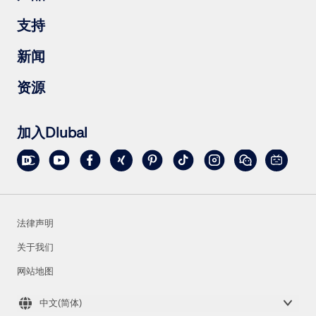
钢结构
木结构
RFEM 6
支持
钢结构节点
RSTAB 9
RSECTION 1
常见问题（FAQs）
新闻
RWIND 3
提出具体问题
雪荷载、风速和地震荷载图
订阅新闻简报
资源
联系销售团队
最新资讯
活动汇总
下载完整版试用
旧版产品
在线培训
上传客户项目
加入Dlubal
客户项目
在线手册
法律声明
关于我们
网站地图
中文(简体)