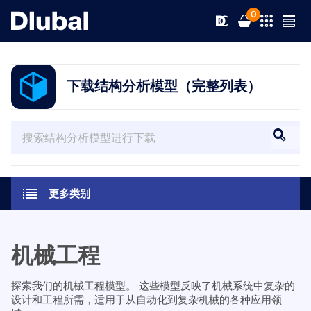
0
下载结构分析模型（完整列表）
解决方案
产品
行业
支持
应用领域
更多类别
RFEM 6
新闻
规范
支持
满足您所有项目需求的有限元分析软件
机械工程
资源
在线服务
培训
最新消息
更多信息
探索我们的机械工程模型。 这些模型反映了机械系统中复杂的
设计和工程所需，适用于从自动化到复杂机械的各种应用领
教育
服务
培训
完整版下载