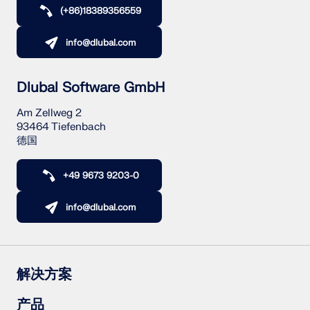
(+86)18389356559
info@dlubal.com
Dlubal Software GmbH
Am Zellweg 2
93464 Tiefenbach
地理分区工具
德国
Dlubal 在线服务提供分区地图，可快速确定雪荷载、风
+49 9673 9203-0
速和地震数据。
info@dlubal.com
检查荷载区域
解决方案
钢筋混凝土结构
产品