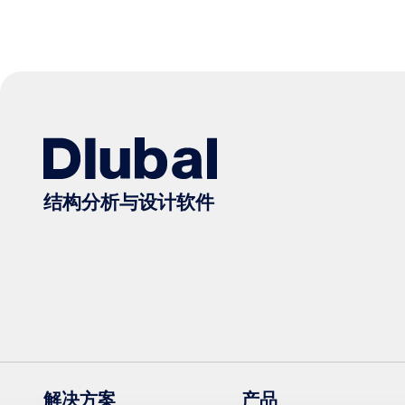
支撑
EN 1993-1-8
其他
EN 1991-1-3
球体
Eurocode 1
径向
Eurocode 2
屋面桁架
Eurocode 3
二维
ASCE/SEI 7-16 | ASCE/SEI 7-22
三维
Eurocode 5
空间网格
结构分析与设计软件
Eurocode 6
笛卡尔
Eurocode 7
面
AISC 360
基本形状
Eurocode 8
悬臂梁
ANSI/AISC 360
天花板/楼板
Eurocode 9
折板结构
EN 1995-1-1
层板胶合木梁
DIN 1045-1
解决方案
产品