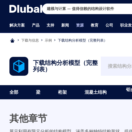
解决方案
产品
支持
新闻
资源
教育
公司
职业发
下载与信息
示例
下载结构分析模型（完整列表）
行业
支持
最新消息
完整版下载
在线学习
关于我们
招贤纳士
应用领域
培训
培训
德儒巴免费专
学生与学校
联系我们
职位
RFEM 6
RSTAB 
钢筋混凝土结构
常见问题（FAQs）
最新资讯
您想体验一下 Dlubal 软件的强大功能
RFEM 6 初学者入门
历史与数据
职位
结构工程
RFEM 初学者
在线培训
德儒巴免费专区汇集了网
面向学生的免费结构分析
全球办公地点
所有职位空缺
下载结构分析模型（完整
预应力混凝土结构
知识库
新的产品功能
吗？ 机会就摆在眼前！ 使用我们的 90
RFEM 6 学生版
公司理念
团队
有限元分析（FEA）
RSTAB 初学者
个人培训
术文章和软件试用——全
申请或延长免费学生版
Dlubal 授权经销商
产品开发
列表）
满足您所有项目需求的有限元分
经典的杆件结构分析
钢结构
产品功能
订阅新闻简报
天免费完整版，您可以全面测试我们的
使用 RFEM 6 和 Python 进行编程
为什么选择 Dlubal 软件？
员工博客
风洞模拟与风荷载生成
在线培训
呈现，一目了然。
申请教师版
客户支持
析软件
木结构
授权
新一代产品
所有程序。
RFEM 6 与 Rhino & Grasshopper
产品比较
洞察
应力计算
Dlubal 培训
提交毕业论文
销售
砌体结构
提出具体问题
Dlubal 博客
RFEM 6 入门教程
质量政策
非线性计算
定制化培训
为何要提交毕业论文？
市场营销
RFEM 6 作为模块化软件家族的基础，
RSTAB 9 为高要求的结
铝合金和轻型结构
我们的支持团队
使用 RFEM 5 建模
公司团队
稳定性分析
视频
使用 Dlubal 结构分析
软件开发
铝
可用于定义板、壳、杆系及实体和接触
一款3D杆件结构设计软件
全部
梁
桁架
混凝土结构
建筑物
提交期望的功能或想法
学生结构分析培训视频
非线性屈曲分析
B 站视频主页
文
行政管理
现在开始试用
更多信息
单元的结构、以及材料属性和荷载作
工程需求，也符合现行技
工业建筑与设备工程
许可和授权常见问题解答
Dlubal 软件快速教程
翘曲扭转分析
Dlubal 软件线上直播公开
为高校优惠提供结构分析
实习生
用。
管道
报告问题或错误
RFEM 中的最佳提示和技巧
动力和地震分析
在线课程
索取学校软件套餐
其他
桥梁结构
程序更新
Dlubal 在线培训录像
非线性动力分析
面向高校的免费入门培训
吊车与吊车梁
程序问题
Dlubal 网课录像
静力弹塑性分析(Pushover
申请培训时间
通过网课深入掌握工程技巧
其他章节
塔架/桅杆
公式 | 数学很有趣！
结构找形分析和裁剪设计
玻璃结构
钢结构节点
加入行业领导者，探索结构工程和软件的解决方案。通过我们的
更多信息
更多信息
免费下载模型
合作共赢
张拉膜结构
基于 BIM 的设计
现场课程提升您的技能！
展示利用有限元分析的结构模型，涵盖多种独特结构形状，提