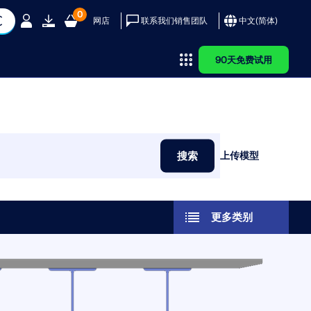
0
网店
联系我们销售团队
中文(简体)
90天免费试用
务
乐
客户
择 Dlubal？
AI 支持助理
参考
Dlubal 应用程
RWIND 3
序编程接口
用 Dlubal 软件实现其项
米娅 – 您的全天候 AI 助手
客户项目
、风速和地震荷载图
团队
了解我们的全球客户如何利
探索您的 AI 私人助手
为什么要提交您的客户项目？
搜索
上传模型
FD 软件
您通往参数化建模和自动化的大
队
单和证书
设计简介
力和动力分析工具，在建筑
如何提交客户项目？
门
品演示
实施创新解决方案。
上传客户项目
ubal 软件
学百科
 是一个数字化风洞，可模拟任
新的Dlubal API服务（gRPC）为您提供
形体周围的风流动，并计算
了一个基于Python和C#的静力学软件
更多类别
查看客户
与截面的截面属性
风荷载。
灵活接口，直接访问整个Dlubal产品系
列。利用无缝且强大的集成，可理想地
应用于您的Dlubal软件中，适用于参数
化建模和复杂的优化任务。
程的尖端工具和增强功能。
更多信息
了解 API