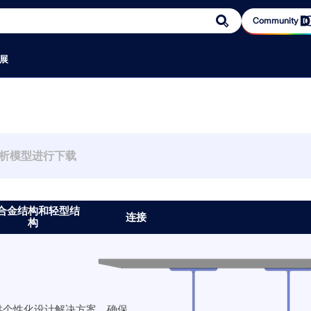
Community
展
区
规范
服务
活动
示例
知识平台
参考
团队
在线服
销售
文档
信息娱
我们的
为什么选
9
RSECTION 1
络研讨会、技
软件
欧洲规范 (EC)
免费支持/服务
活动汇总
下载结构分析模型（完整列表）
RFEM 初学者
用户评论
产品开发
网店
在线手册
播客
我们向您介绍使
公司文化
雪荷载
部免费，集中
德国规范（DIN）
用于荷载计算的在线荷载查询工具
展会/研讨会
提交结构分析模型
视频
客户项目
客户服务
我们的销售
手册
德儒巴博客
目的客户。
员工福利
软件
用户自定义截面计算
数值风洞 C
英国规范（BS EN、BS）
外部网 | 我的账户
网络课堂
入门示例与练习示例
用户使用手册
案例研究
销售
联系销售团
宣传册、传
结构分析与
用先进的静
云计算
意大利规范 (NTC)
服务合同
验算示例
结构分析百科
为什么要提交您的客户项目？
市场营销
安排在线产
和工程领域
美国规范
更新和升级
图片概览
知识库
验算示例
软件开发
为什么选择 Dl
结构力
构工程师提供了
RSECTION 通过计算各种截面的截面参
RWIND 3
软件完成的毕业论
加拿大规范（CSA）
较早版本的软件
常见问题与解答
您的评论
管理
合金结构和轻型结
，既满足现代
数，并提供后续应力分析功能，为结构
意建筑几何
连接
澳大利亚规范（AS）
参与的研究项目
钢型材
构
术标准。
设计人员提供支持。
其表面上的
课
软件
瑞士规范（SIA）
中国规范（GB、HK）
印度规范（IS）
)
墨西哥规范（RCDF、CFE Sismo 15）
释放创新力量
俄罗斯规范（SP）
南非规范（SANS）
探索旨在提升您的工程工作流
更多信息
Dlubal 自由区
认识专家
巴西规范 (NBR)
供个性化设计解决方案，确保