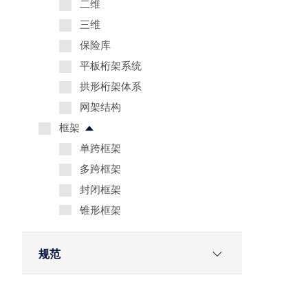
二维
三维
保险库
平板桁架系统
拱形桁架体系
网架结构
框架
单跨框架
多跨框架
封闭框架
锥形框架
大厅
三维
规范
木结构轻型结构
其他
Eurocode 0