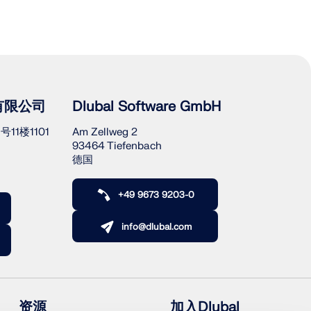
有限公司
Dlubal Software GmbH
11楼1101
Am Zellweg 2
93464 Tiefenbach
德国
+49 9673 9203-0
info@dlubal.com
资源
加入Dlubal