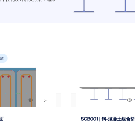
寻找理想工作
随时获得专家帮助。享受免费的
我们的专职工程师随时随地为
研讨会，以及针对服务合同专
的帮助。
面向学生的免费结
加入工程软件的全球领导者，
快速找到答案
探索新功能
全球已有数千名学生受益于Dlu
找到有关Dlubal软件的常见
受免费访问、培训和专家支持
常见问题以快速解决问题。
获取支持
联系支持
查看职位空缺
Dlubal API
免费获取许可证书
Dlubal 的新 API 服务 (gR
截面
查看常见问题
C# 的结构分析软件灵活接口，可
列。
2
结果
查
地理分区工具
使用 API 开始
Dlubal 在线服务提供分区
数据。
507x
92x
面
SCB001 | 钢-混凝土组合桥
检查荷载区域