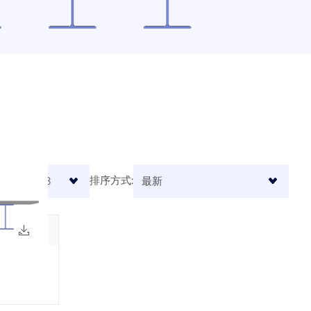
 AI 协助、电子邮件支持、在线
您提供建模、设计和技术挑战方面
业用户的高级服务。
API 文档
构分析软件
将您的职业生涯提升到新的高度。
索引
bal软件。在整个学习过程中，享
开始使用
问题的快速答案。搜索或筛选数百个
。
应用
模型对象
订阅与价格
示例
PC) 为您提供了一个基于 Python 和
以直接访问整个 Dlubal 产品系
看结果:
排序方式:
地图，可快速确定雪荷载、风速和地震
790x
67x