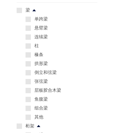
梁
单跨梁
悬臂梁
连续梁
柱
椽条
拱形梁
倒立和弦梁
张弦梁
层板胶合木梁
鱼腹梁
组合梁
其他
桁架