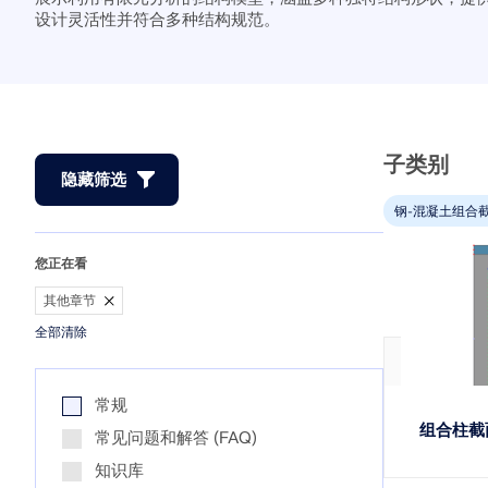
与我们共创未来
设计灵活性并符合多种结构规范。
探索数以千计的现成结构模型。下载、调整并用作模板，以加速
了解世界各地的顶尖工程师如何信任我们的解决方案，以提升他
查看更多
查看更多
设计流程。
们的项目。
RFEM 6 初学者入门
揭示我们的团队如何塑造工程的未来。体验创新、成长和激动人
模块
模块
免费支持与服务
心的挑战。
查看下场网课
附加分析
附加分析
借助 RFEM 6 开始您的第一步，发现您可以多快进行建模和计
动力分析
动力分析
需要帮助吗？访问免费的支持选项，包括全天候人工智能协助、
算。通过附加组件进行自定义，以获得更多可能性。
特殊解决方案
特殊解决方案
电子邮件支持和网络研讨会。
发现模型
查看客户项目
设计
设计
子类别
光伏支架的结构设计
连接
隐藏筛选
开始使用
Dlubal Software 帮助您创建和验证任何太阳能安装系统。在单
钢-混凝土组合
了解更多
一环境中高效地处理钢、铝和混凝土结构。
您正在看
钢节点有限元分析
其他章节
探索工具
全部清除
使用CBFEM设计和分析钢连接，符合EN 1993‑1‑8和AISC 360
标准，完全集成在RFEM 6中，以加快和提高结构工作的准确
性。
常规
组合柱截
常见问题和解答 (FAQ)
了解更多
知识库