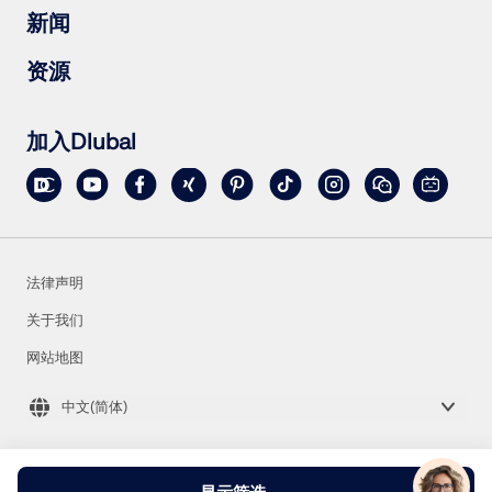
RSECTION 1
常见问题（FAQs）
新闻
RWIND 3
提出具体问题
雪荷载、风速和地震荷载图
订阅新闻简报
资源
联系销售团队
最新资讯
活动汇总
下载完整版试用
在线培训
上传客户项目
加入Dlubal
客户项目
在线手册
地理分区工具
Dlubal 在线服务提供分区地图，可快速确定雪荷载、风
速和地震数据。
法律声明
关于我们
检查荷载区域
网站地图
中文(简体)
© 2001-2026 Dlubal Software GmbH | 版权所有