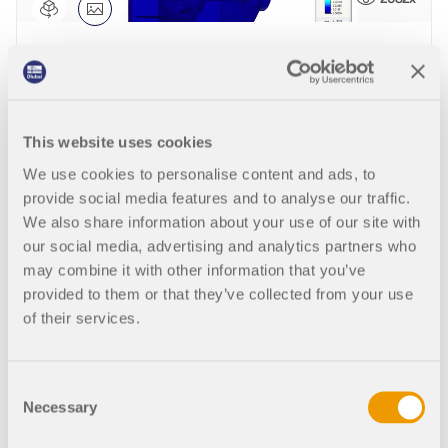
Dlubal API
查看客户项目
和激动人心的挑战。
附加分析
Dlubal 的新 API 服务 (gRPC) 为您提供了一个基于
登录
Python 和 C# 的结构分析软件灵活接口，可以直接访问
普罗旺斯-阿尔卑斯-蓝色海岸大区的肖节和液压闸门
动力分析
您的职业机会
整个 Dlubal 产品系列。
特殊解决方案
创建账户
释放创新力量
设计
使用 API 开始
This website uses cookies
探索旨在提升您的工程工作流程的尖端工具和增强功
889x
快速找到答案
能。
We use cookies to personalise content and ads, to
provide social media features and to analyse our traffic.
找到有关Dlubal软件的常见问题的快速答案。搜索或筛
We also share information about your use of our site with
钢分段门
探索新功能
选数百个常见问题以快速解决问题。
RSECTION 1
中文(简体)
our social media, advertising and analytics partners who
用户自定义截面计算
may combine it with other information that you’ve
查看常见问题
Dlubal 自由区
provided to them or that they’ve collected from your use
面向学生的免费结构分析软件
更多信息
of their services.
随时获得专家帮助。享受免费的 AI 协助、电子邮件支
1717x
持、在线研讨会，以及针对服务合同专业用户的高级服
全球已有数千名学生受益于Dlubal软件。在整个学习过
认识专家
务。
程中，享受免费访问、培训和专家支持。
我们的专职工程师随时随地为您提供建模、设计和技术
Consent
闸门挡板
挑战方面的帮助。
寻找理想工作
Necessary
Selection
获取支持
免费获取许可证书
RWIND 3
加入工程软件的全球领导者，将您的职业生涯提升到新