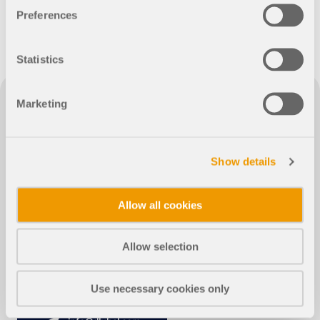
联系支持
的高度。
数值风洞 CFD 软件
Preferences
查看职位空缺
更多信息
Statistics
Marketing
Dlubal 应用程序编程接口
结构分析与设计软件
Show details
您通往参数化建模和自动化的大门
德儒巴软件（上海）有限公司
了解 API
Allow all cookies
上海市普陀区曹杨路1888弄11号11楼1101室-R
邮编： 200333
Allow selection
API 文档
中国
索引
Use necessary cookies only
(+86)18389356559
开始使用