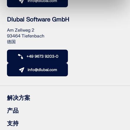
info@dlubal.com
应用
模型对象
Dlubal Software GmbH
订阅与价格
示例
Am Zellweg 2
93464 Tiefenbach
德国
+49 9673 9203-0
钢节点有限元分析
使用CBFEM设计和分析钢连接，符合EN 1993‑1‑8和
info@dlubal.com
AISC 360标准，完全集成在RFEM 6中，以加快和提高
结构工作的准确性。
了解更多
解决方案
钢筋混凝土结构
产品
钢结构
木结构
RFEM 6
支持
钢结构节点
RSTAB 9