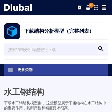
0
下载结构分析模型（完整列表）
解决方案
产品
行业
支持
应用领域
更多类别
RFEM 6
新闻
规范
支持
满足您所有项目需求的有限元分析软件
水工钢结构
资源
在线服务
培训
最新消息
更多信息
下载水工钢结构模型集， 这些模型展示了钢结构在水工结构中
的重要作用，其耐用性和精度要求很高。
教育
服务
培训
完整版下载