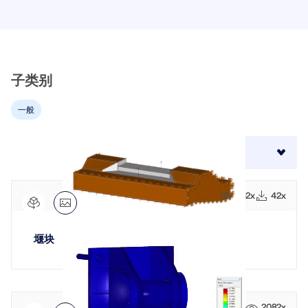
模块
光伏支架的结构设计
公司
销售
活动
德儒巴免费专区
在线学习
Dlubal Software 帮助您创建和验证任何太阳能安装系
附加分析
统。在单一环境中高效地处理钢、铝和混凝土结构。
动力分析
职业发展
AI 支持助理
示例
学生与学校
关于我们
子类别
特殊解决方案
探索工具
通过网课深入掌握工程技巧
设计
网店
文档
知识平台
联系我们
招贤纳士
一般
加入行业领导者，探索结构工程和软件的解决方案。通
连接
免费支持与服务
过我们的现场课程提升您的技能！
参考
信息娱乐
参考
职位
4
结果
排序方式:
需要帮助吗？访问免费的支持选项，包括全天候人工智
查看下场网课
能协助、电子邮件支持和网络研讨会。
90天免费试用
我们的客户
团队
662x
42x
RSTAB 9
了解更多
免费下载模型
RFEM 6 初学者入门
为什么选择 Dlubal？
经典的杆件结构分析软件
探索数以千计的现成结构模型。下载、调整并用作模
借助 RFEM 6 开始您的第一步，发现您可以多快进行建
堰块
板，以加速设计流程。
模和计算。通过附加组件进行自定义，以获得更多可能
合作共赢
登录到您的帐户
更多信息
性。
了解世界各地的顶尖工程师如何信任我们的解决方案，
注册成为 Dlubal 软件公司外部网用户，畅享软件资
发现模型
以提升他们的项目。
与我们一起构建您的未来
源，独享个性化数据。
开始使用
模块
揭示我们的团队如何塑造工程的未来。体验创新、成长
2082x