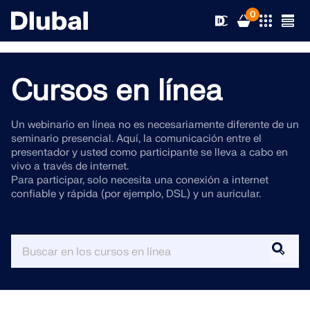
0
Cursos en línea
Soluciones
Un webinario en línea no es necesariamente diferente de un
seminario presencial. Aquí, la comunicación entre el
Productos
Sectores
presentador y usted como participante se lleva a cabo en
vivo a través de internet.
Para participar, solo necesita una conexión a internet
Soporte
Áreas de aplicación
confiable y rápida (por ejemplo, DSL) y un auricular.
RFEM 6
Novedades
Normas
Soporte
El único software de análisis por elementos finitos que
necesita para sus proyectos
Recursos
Servicios en línea
Formación
Novedades
Más información
Formación
Servicio
Formación
Descargar versión completa