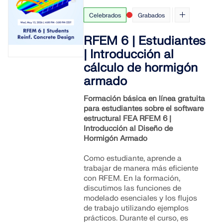
Únete a un líder mundial en software de ingeniería y
OBTENER SOPORTE
lleva tu carrera a nuevos niveles.
OBTENER LICENCIA GRATUITA
Celebrados
Grabados
CONECTAR CON EL SOPORTE TÉCNICO
RWIND 3
RFEM 6 | Estudiantes
EXPLORE LAS VACANTES DISPONIBLES
| Introducción al
cálculo de hormigón
Software de CFD para túneles de viento digital
armado
Más información
Formación básica en línea gratuita
para estudiantes sobre el software
estructural FEA RFEM 6 |
Introducción al Diseño de
Hormigón Armado
Dlubal API
Como estudiante, aprende a
trabajar de manera más eficiente
Su puerta al modelado paramétrico y la automatización
con RFEM. En la formación,
discutimos las funciones de
modelado esenciales y los flujos
Explorar API
de trabajo utilizando ejemplos
prácticos. Durante el curso, es