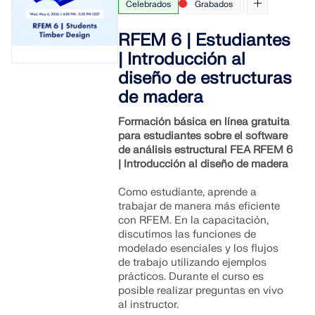
Celebrados
Grabados
SABER MÁS
RFEM 6 | Estudiantes
| Introducción al
diseño de estructuras
de madera
Formación básica en línea gratuita
para estudiantes sobre el software
de análisis estructural FEA RFEM 6
| Introducción al diseño de madera
Como estudiante, aprende a
trabajar de manera más eficiente
con RFEM. En la capacitación,
discutimos las funciones de
Herramienta de Zona Geográfica
modelado esenciales y los flujos
de trabajo utilizando ejemplos
El servicio en línea de Dlubal proporciona mapas de
prácticos. Durante el curso es
zonas para la determinación rápida de cargas de
posible realizar preguntas en vivo
nieve, velocidades del viento y datos sísmicos.
al instructor.