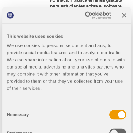
Formación básica en línea gratuita
para estudiantes sobre el software
de análisis estructural RFEM 6 |
Introducción al Diseño de
Hormigón Armado
Como estudiante, aprende a
This website uses cookies
trabajar de manera más eficiente
We use cookies to personalise content and ads, to
con RFEM. En la formación,
provide social media features and to analyse our traffic.
discutimos las funciones de
modelado esenciales y los flujos
We also share information about your use of our site with
de trabajo utilizando ejemplos
our social media, advertising and analytics partners who
prácticos. Es posible realizar
may combine it with other information that you’ve
preguntas y respuestas en vivo
provided to them or that they’ve collected from your use
con el instructor durante el curso.
of their services.
Consent
12-11-
Inglés
Necessary
2025
Selection
4:00
Gratis