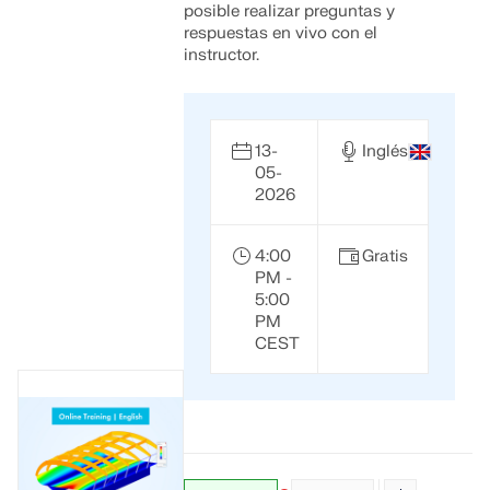
posible realizar preguntas y
Documentación de API
respuestas en vivo con el
instructor.
Índice
Primeros pasos
Aplicaciones
13-
Inglés
Objetos del modelo
05-
2026
Suscripciones y precios
Ejemplos
4:00
Gratis
PM -
5:00
PM
AEF para conexiones de acero
CEST
Diseñe y analice las conexiones de acero utilizando
CBFEM, conforme a EN 1993‑1‑8 y AISC 360,
totalmente integrado en RFEM 6 para flujos de
trabajo estructurales más rápidos y precisos.