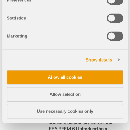
Preferences
PM -
5:00
PM
Statistics
CET
Marketing
Show details
Celebrados
Grabados
RFEM 6 |
Allow all cookies
Estudiantes |
Introducción al
Allow selection
cálculo de madera
Use necessary cookies only
Capacitación básica en línea
gratuita para estudiantes sobre el
software de análisis estructural
FEA RFEM 6 | Introducción al