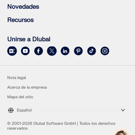
RSECTION 1
Preguntas frecuentes (FAQ)
Novedades
RWIND 3
Formular una pregunta particular
Mapas de cargas de nieve, velocidades del viento y
Suscribirse al boletín de noticias
Recursos
cargas sísmicas
Noticias actuales
Contactar con nuestro equipo de ventas
Resumen de eventos
Versión completa de prueba gratis
Cursos de formación en línea
Enviar un proyecto de cliente
Unirse a Dlubal
Proyectos de clientes
Manuales en línea
Nota legal
Acerca de la empresa
Mapa del sitio
Español
© 2001-2026 Dlubal Software GmbH | Todos los derechos
reservados