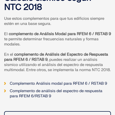
Únete a un líder mundial en software de ingeniería y
OBTENER SOPORTE
NTC 2018
lleva tu carrera a nuevos niveles.
OBTENER LICENCIA GRATUITA
CONECTAR CON EL SOPORTE TÉCNICO
RWIND 3
Use estos complementos para que tus edificios siempre
EXPLORE LAS VACANTES DISPONIBLES
estén en una base segura.
Software de CFD para túneles de viento digital
El
complemento de Análisis Modal para RFEM 6 / RSTAB 9
te permite determinar frecuencias naturales y formas
modales.
Más información
En el
complemento de Análisis del Espectro de Respuesta
para RFEM 6 / RSTAB 9
, puedes realizar un análisis
sísmico utilizando el análisis del espectro de respuesta
multimodal. Entre otros, se implementa la norma NTC 2018.
Dlubal API
Complemento Análisis modal para RFEM 6 / RSTAB 9
Su puerta al modelado paramétrico y la automatización
Complemento de análisis del espectro de respuesta
para RFEM 6/RSTAB 9
Explorar API