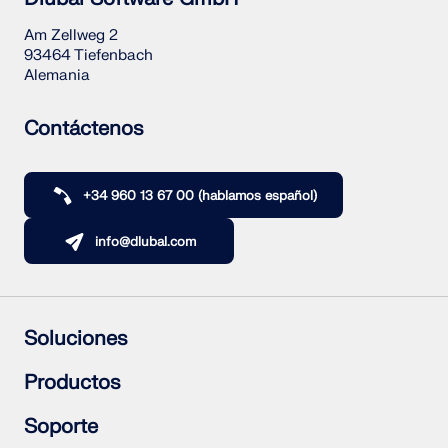
Am Zellweg 2
93464 Tiefenbach
Alemania
Contáctenos
+34 960 13 67 00 (hablamos español)
info@dlubal.com
Soluciones
Estructuras de hormigón armado
Productos
Estructuras de acero
Estructuras de madera
RFEM 6
Soporte
Uniones de acero
RSTAB 9