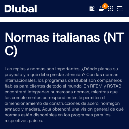
0
Normas italianas (NT
Soluciones
C)
Productos
Sectores
Las reglas y normas son importantes. ¿Dónde planea su
proyecto y a qué debe prestar atención? Con las normas
Soporte
Áreas de aplicación
internacionales, los programas de Dlubal son compañeros
RFEM 6
fiables para clientes de todo el mundo. En RFEM y RSTAB
encontrará integradas numerosas normas, mientras que
Novedades
Normas
Soporte
los complementos correspondientes le permiten el
El único software de análisis por elementos finitos que
dimensionamiento de construcciones de acero, hormigón
necesita para sus proyectos
Recursos
Servicios en línea
Formación
Novedades
armado y madera. Aquí obtendrá una visión general de qué
normas están disponibles en los programas para los
Más información
respectivos países.
Formación
Servicio
Formación
Descargar versión completa