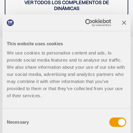
VER TODOS LOS COMPLEMENTOS DE
Documentación de API
DINÁMICAS
Índice
Primeros pasos
Aplicaciones
This website uses cookies
Objetos del modelo
We use cookies to personalise content and ads, to
Suscripciones y precios
provide social media features and to analyse our traffic.
Ejemplos
We also share information about your use of our site with
our social media, advertising and analytics partners who
Cálculo de estructuras de
may combine it with other information that you’ve
provided to them or that they’ve collected from your use
acero según las NTC 2018
AEF para conexiones de acero
of their services.
Diseñe y analice las conexiones de acero utilizando
Asegura la seguridad y el cumplimiento en tus proyectos
CBFEM, conforme a EN 1993‑1‑8 y AISC 360,
de estructuras de acero teniendo en cuenta las normas
totalmente integrado en RFEM 6 para flujos de
Consent
nacionales. El complemento
The Steel Design
para RFEM 6
trabajo estructurales más rápidos y precisos.
Necessary
Selection
/ RSTAB 9 realiza todas las verificaciones de diseño
relevantes para la seguridad estructural, estabilidad,