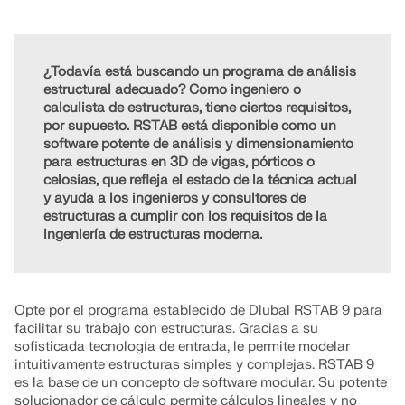
Documentación de API
Índice
¿Todavía está buscando un programa de análisis
Primeros pasos
estructural adecuado? Como ingeniero o
calculista de estructuras, tiene ciertos requisitos,
Aplicaciones
por supuesto. RSTAB está disponible como un
Objetos del modelo
software potente de análisis y dimensionamiento
para estructuras en 3D de vigas, pórticos o
Suscripciones y precios
celosías, que refleja el estado de la técnica actual
Ejemplos
y ayuda a los ingenieros y consultores de
estructuras a cumplir con los requisitos de la
ingeniería de estructuras moderna.
AEF para conexiones de acero
Opte por el programa establecido de Dlubal RSTAB 9 para
Diseñe y analice las conexiones de acero utilizando
facilitar su trabajo con estructuras. Gracias a su
CBFEM, conforme a EN 1993‑1‑8 y AISC 360,
sofisticada tecnología de entrada, le permite modelar
totalmente integrado en RFEM 6 para flujos de
intuitivamente estructuras simples y complejas. RSTAB 9
trabajo estructurales más rápidos y precisos.
es la base de un concepto de software modular. Su potente
solucionador de cálculo permite cálculos lineales y no