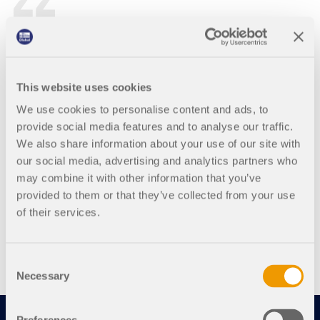
Satisfecho durante muchos años
This website uses cookies
Desde hace muchos años trabajo con programas de su
We use cookies to personalise content and ads, to
empresa con pausas de hasta un año. He podido seguir
provide social media features and to analyse our traffic.
bien el progreso de su software. Siempre es grato ver lo
We also share information about your use of our site with
rápido que se puede estar de nuevo en la materia después
de una larga pausa. Actualmente estoy realizando análisis
our social media, advertising and analytics partners who
detallados con RFEM, en este caso he importado un
may combine it with other information that you’ve
modelo global de RSTAB a RFEM y estoy construyendo
provided to them or that they’ve collected from your use
sobre él.
of their services.
Consent
Necessary
Selection