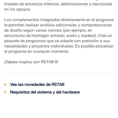
lineales de esfuerzos internos, deformaciones y reacciones
SABER MÁS
en los apoyos.
Los complementos integrados directamente en el programa
le permiten realizar análisis adicionales y comprobaciones
de diseño según varias normas (por ejemplo, en
estructuras de hormigón armado, acero y madera). Cree un
paquete de programas que se adapte con precisión a sus
necesidades y proyectos individuales. Es posible actualizar
el programa en cualquier momento.
¡Déjese inspirar por RSTAB 9!
Vea las novedades de RSTAB
Herramienta de Zona Geográfica
Requisitos del sistema y del hardware
El servicio en línea de Dlubal proporciona mapas de
zonas para la determinación rápida de cargas de
nieve, velocidades del viento y datos sísmicos.