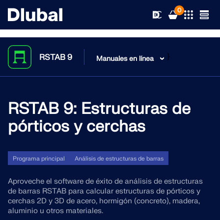
0
}
RSTAB 9
Manuales en línea
Soluciones
Productos
RSTAB 9: Estructuras de
Sectores
pórticos y cerchas
Soporte
Áreas de aplicación
RFEM 6
Novedades
Normas
Soporte
Programa principal
Análisis de estructuras de barras
El único software de análisis por elementos finitos que
necesita para sus proyectos
Aproveche el software de éxito de análisis de estructuras
Recursos
Servicios en línea
Formación
Novedades
de barras RSTAB para calcular estructuras de pórticos y
cerchas 2D y 3D de acero, hormigón (concreto), madera,
Más información
aluminio u otros materiales.
Formación
Servicio
Formación
Descargar versión completa