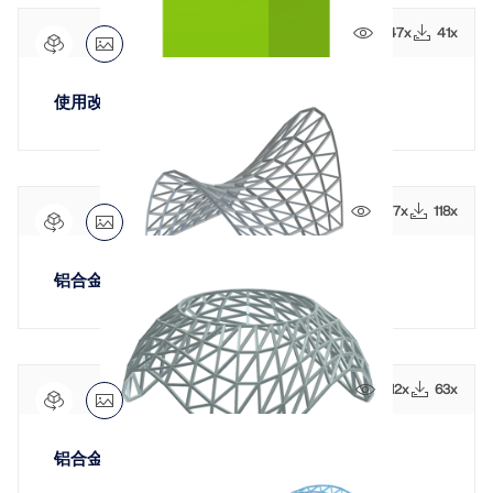
Dlubal API
查看客户项目
和激动人心的挑战。
447x
41x
附加分析
Dlubal 的新 API 服务 (gRPC) 为您提供了一个基于
登录
Python 和 C# 的结构分析软件灵活接口，可以直接访问
动力分析
您的职业机会
整个 Dlubal 产品系列。
使用改进的土壤硬化模型对砂土进行三轴试验
特殊解决方案
创建账户
释放创新力量
设计
使用 API 开始
探索旨在提升您的工程工作流程的尖端工具和增强功
快速找到答案
能。
607x
118x
找到有关Dlubal软件的常见问题的快速答案。搜索或筛
探索新功能
选数百个常见问题以快速解决问题。
RSECTION 1
中文(简体)
铝合金格栅壳体
用户自定义截面计算
查看常见问题
Dlubal 自由区
面向学生的免费结构分析软件
更多信息
随时获得专家帮助。享受免费的 AI 协助、电子邮件支
持、在线研讨会，以及针对服务合同专业用户的高级服
全球已有数千名学生受益于Dlubal软件。在整个学习过
认识专家
412x
63x
务。
程中，享受免费访问、培训和专家支持。
我们的专职工程师随时随地为您提供建模、设计和技术
挑战方面的帮助。
寻找理想工作
获取支持
免费获取许可证书
铝合金圆格栅壳体
RWIND 3
加入工程软件的全球领导者，将您的职业生涯提升到新