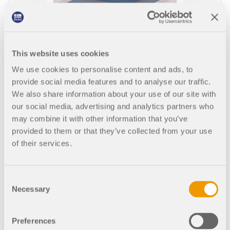
958x
49x
氯丁橡胶支座
This website uses cookies
We use cookies to personalise content and ads, to
provide social media features and to analyse our traffic.
382x
0x
We also share information about your use of our site with
our social media, advertising and analytics partners who
may combine it with other information that you’ve
旋转面
provided to them or that they’ve collected from your use
of their services.
582x
3x
Consent
Necessary
Selection
验算示例 0023 | 1
Preferences