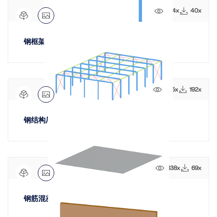
574x
40x
钢框架
旧版产品
945x
192x
钢结构厂房
638x
69x
钢筋混凝土底板