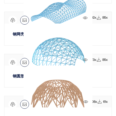
联系支持
的高度。
数值风洞 CFD 软件
查看职位空缺
更多信息
492x
85x
钢网壳
Dlubal 应用程序编程接口
473x
85x
您通往参数化建模和自动化的大门
了解 API
钢圆形磨壳
API 文档
索引
408x
61x
开始使用