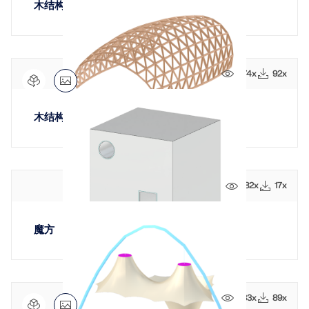
应用
木结构球体栅格壳
模型对象
订阅与价格
示例
574x
92x
木结构格栅壳体
钢节点有限元分析
使用CBFEM设计和分析钢连接，符合EN 1993‑1‑8和
AISC 360标准，完全集成在RFEM 6中，以加快和提高
182x
17x
结构工作的准确性。
了解更多
魔方
733x
89x