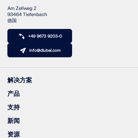
Am Zellweg 2
93464 Tiefenbach
德国
+49 9673 9203-0
info@dlubal.com
解决方案
钢筋混凝土结构
产品
钢结构
木结构
RFEM 6
支持
钢结构节点
RSTAB 9
RSECTION 1
常见问题（FAQs）
新闻
RWIND 3
提出具体问题
雪荷载、风速和地震荷载图
订阅新闻简报
资源
联系销售团队