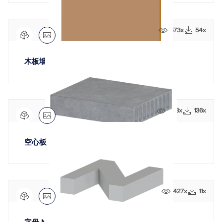
573x
54x
木板墙
1123x
136x
空心板
427x
11x