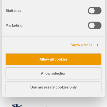
Statistics
678x
5x
Marketing
验算示例 0023 | 2
Show details
537x
2x
Allow all cookies
验算示例 0023 | 3
Allow selection
Use necessary cookies only
463x
3x
验算示例 0023 | 4