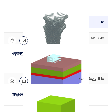
模块
光伏支架的结构设计
公司
销售
活动
德儒巴免费专区
在线学习
Dlubal Software 帮助您创建和验证任何太阳能安装系
附加分析
统。在单一环境中高效地处理钢、铝和混凝土结构。
动力分析
51
结果
排序方式:
职业发展
AI 支持助理
示例
学生与学校
关于我们
特殊解决方案
探索工具
通过网课深入掌握工程技巧
设计
网店
384x
文档
知识平台
联系我们
招贤纳士
加入行业领导者，探索结构工程和软件的解决方案。通
连接
免费支持与服务
过我们的现场课程提升您的技能！
参考
信息娱乐
参考
职位
铝管艺术品
需要帮助吗？访问免费的支持选项，包括全天候人工智
查看下场网课
能协助、电子邮件支持和网络研讨会。
90天免费试用
我们的客户
团队
RSTAB 9
了解更多
免费下载模型
RFEM 6 初学者入门
569x
183x
为什么选择 Dlubal？
经典的杆件结构分析软件
探索数以千计的现成结构模型。下载、调整并用作模
借助 RFEM 6 开始您的第一步，发现您可以多快进行建
板，以加速设计流程。
模和计算。通过附加组件进行自定义，以获得更多可能
合作共赢
登录到您的帐户
更多信息
性。
在修改的硬化土模型上建造
了解世界各地的顶尖工程师如何信任我们的解决方案，
注册成为 Dlubal 软件公司外部网用户，畅享软件资
发现模型
以提升他们的项目。
与我们一起构建您的未来
源，独享个性化数据。
开始使用
模块
揭示我们的团队如何塑造工程的未来。体验创新、成长