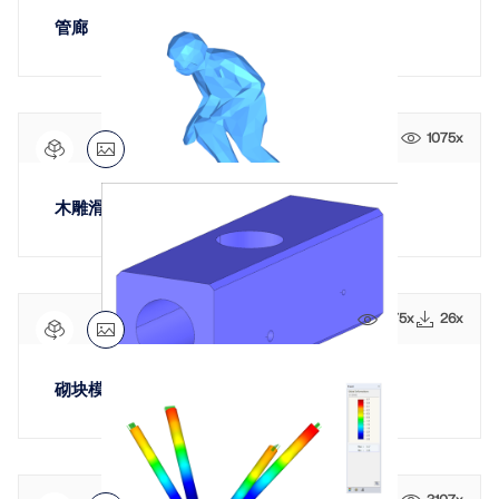
管廊
1075x
木雕滑雪者 Edy
575x
26x
砌块模型概览