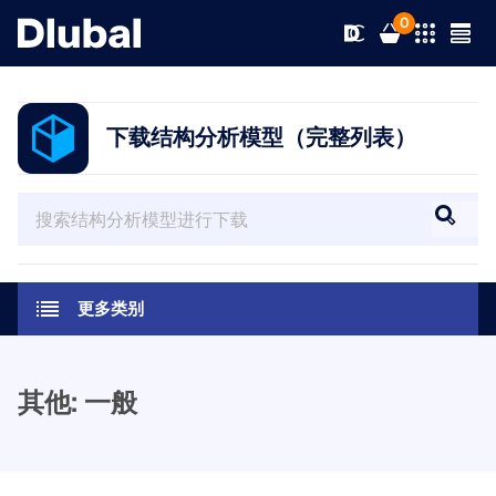
0
下载结构分析模型（完整列表）
解决方案
产品
行业
支持
应用领域
更多类别
RFEM 6
新闻
规范
支持
满足您所有项目需求的有限元分析软件
其他: 一般
资源
在线服务
培训
最新消息
更多信息
教育
服务
培训
完整版下载