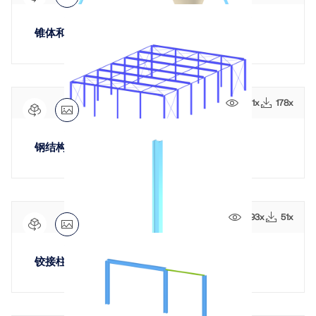
锥体和漏斗膜结构
871x
178x
地理分区工具
钢结构厂房
Dlubal 在线服务提供分区地图，可快速确定雪荷载、风
速和地震数据。
693x
51x
检查荷载区域
铰接柱