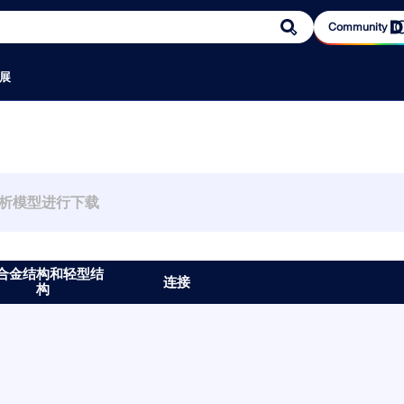
Community
展
区
规范
服务
活动
示例
知识平台
参考
团队
在线服
销售
文档
信息娱
我们的
为什么选
9
RSECTION 1
络研讨会、技
软件
欧洲规范 (EC)
免费支持/服务
活动汇总
下载结构分析模型（完整列表）
RFEM 初学者
用户评论
产品开发
网店
在线手册
播客
我们向您介绍使
公司文化
雪荷载
部免费，集中
德国规范（DIN）
用于荷载计算的在线荷载查询工具
展会/研讨会
提交结构分析模型
视频
客户项目
客户服务
我们的销售
手册
德儒巴博客
目的客户。
员工福利
软件
用户自定义截面计算
数值风洞 C
英国规范（BS EN、BS）
外部网 | 我的账户
网络课堂
入门示例与练习示例
用户使用手册
案例研究
销售
联系销售团
宣传册、传
结构分析与
用先进的静
云计算
意大利规范 (NTC)
服务合同
验算示例
结构分析百科
为什么要提交您的客户项目？
市场营销
安排在线产
和工程领域
美国规范
更新和升级
图片概览
知识库
验算示例
软件开发
为什么选择 Dl
结构力
构工程师提供了
RSECTION 通过计算各种截面的截面参
RWIND 3
软件完成的毕业论
加拿大规范（CSA）
较早版本的软件
常见问题与解答
您的评论
管理
合金结构和轻型结
，既满足现代
数，并提供后续应力分析功能，为结构
意建筑几何
连接
澳大利亚规范（AS）
参与的研究项目
钢型材
构
术标准。
设计人员提供支持。
其表面上的
课
软件
瑞士规范（SIA）
中国规范（GB、HK）
印度规范（IS）
)
墨西哥规范（RCDF、CFE Sismo 15）
释放创新力量
俄罗斯规范（SP）
南非规范（SANS）
探索旨在提升您的工程工作流
更多信息
Dlubal 自由区
认识专家
巴西规范 (NBR)