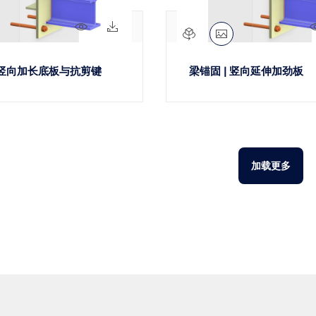
92x
9x
| 竖向加长底板与抗剪键
梁锚固 | 竖向延伸加劲板
加载更多