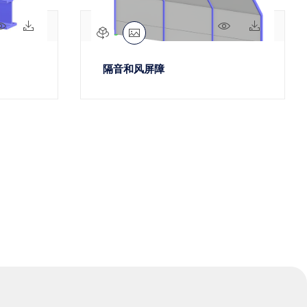
61x
6x
62x
4x
隔音和风屏障