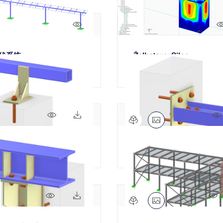
71x
伏系统
Żelbetowy Silos
592x
12x
| 焊接托架与加劲肋
梁锚固 | 竖向底板与翼缘板
490x
10x