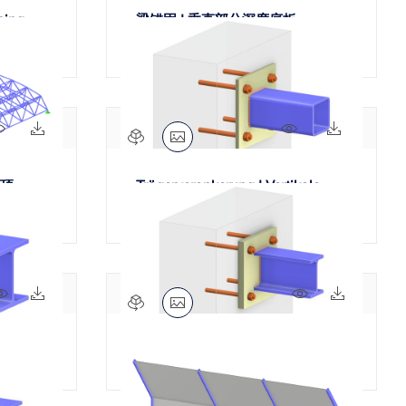
sing
梁锚固 | 垂直部分深度底板
63x
6x
109x
13x
顶
Trägerverankerung | Vertikale
verlängerte Grundplatte
71x
9x
61x
7x
梁锚固 | 竖向加长底板与垫片