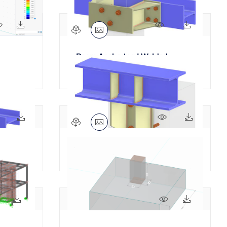
33x
4x
504x
18x
Beam Anchoring | Welded
Bracket | 梁锚固 | 焊接支架
449x
8x
496x
6x
梁锚固 | 焊接托架与加劲肋
344x
34x
84x
16x