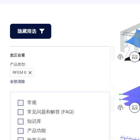
与我们一起构建您的未来
探索数以千计的现成结构模型。下载、调整并用作模板，以加速
了解世界各地的顶尖工程师如何信任我们的解决方案，以提升他
查看更多
查看更多
设计流程。
们的项目。
RFEM 6 初学者入门
揭示我们的团队如何塑造工程的未来。体验创新、成长和激动人
模块
模块
免费支持与服务
心的挑战。
查看下场网课
附加分析
附加分析
借助 RFEM 6 开始您的第一步，发现您可以多快进行建模和计
隐藏筛选
动力分析
动力分析
需要帮助吗？访问免费的支持选项，包括全天候人工智能协助、
算。通过附加组件进行自定义，以获得更多可能性。
特殊解决方案
特殊解决方案
电子邮件支持和网络研讨会。
发现模型
查看客户项目
设计
设计
您的职业机会
光伏支架的结构设计
连接
您正在看
开始使用
Dlubal Software 帮助您创建和验证任何太阳能安装系统。在单
了解更多
产品类型:
一环境中高效地处理钢、铝和混凝土结构。
RFEM 6
音乐舞台
全部清除
钢节点有限元分析
探索工具
使用CBFEM设计和分析钢连接，符合EN 1993‑1‑8和AISC 360
常规
标准，完全集成在RFEM 6中，以加快和提高结构工作的准确
性。
常见问题和解答 (FAQ)
知识库
FAQ 58
产品功能
了解更多