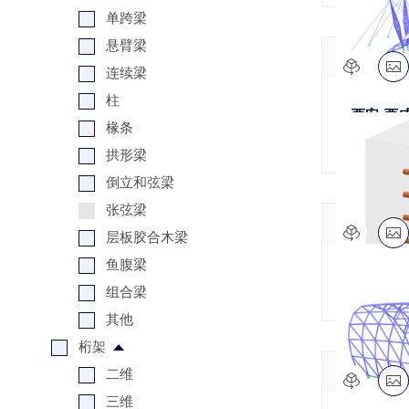
单跨梁
悬臂梁
连续梁
柱
西安-西
椽条
拱形梁
倒立和弦梁
张弦梁
层板胶合木梁
鱼腹梁
横梁锚固
组合梁
其他
桁架
二维
三维