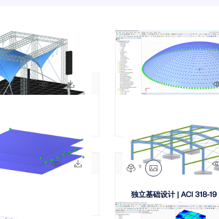
寻找理想工作
随时获得专家帮助。享受免费的
我们的专职工程师随时随地为
研讨会，以及针对服务合同专
的帮助。
面向学生的免费结
加入工程软件的全球领导者，
快速找到答案
探索新功能
全球已有数千名学生受益于Dlu
3155
结果
查
找到有关Dlubal软件的常见
受免费访问、培训和专家支持
常见问题以快速解决问题。
获取支持
联系支持
查看职位空缺
Dlubal API
5691x
603x
免费获取许可证书
Dlubal 的新 API 服务 (gR
查看常见问题
C# 的结构分析软件灵活接口，可
列。
膜结构屋顶
lamella
地理分区工具
使用 API 开始
Dlubal 在线服务提供分区
数据。
26x
3x
50 | 平凡模型面接触
独立基础设计 | ACI 318-19
检查荷载区域