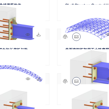
曲线遮蔽构件
Shell Structure Created U
Members
69x
11x
| 竖向加长底板与肋
曲面空间桁架用于大跨度屋
83x
5x
三角桁架
梁锚固 | 垂直全深底板