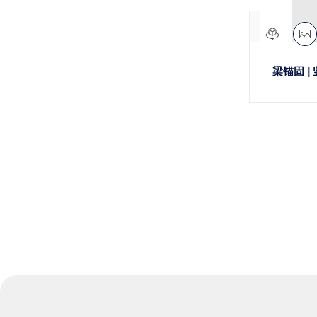
球体
Eurocode 1
径向
Eurocode 2
屋面桁架
Eurocode 3
梁锚固 
二维
ASCE/SEI 7-16 | ASCE/SEI 7-22
三维
Eurocode 5
空间网格
Eurocode 6
笛卡尔
Eurocode 7
面
AISC 360
基本形状
Eurocode 8
悬臂梁
ANSI/AISC 360
天花板/楼板
Eurocode 9
折板结构
EN 1995-1-1
层板胶合木梁
DIN 1045-1
墙
SIA 265
盆状