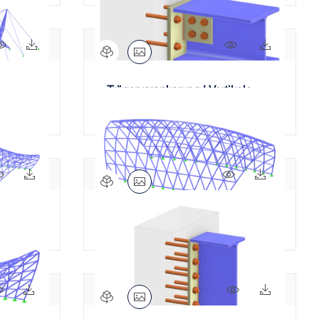
35x
1x
188x
7x
Trägerverankerung | Vertikale
Fußplatte und Finnenplatte
59x
2x
66x
35x
单元）
抛物线结构遮蔽棚
65x
4x
70x
8x