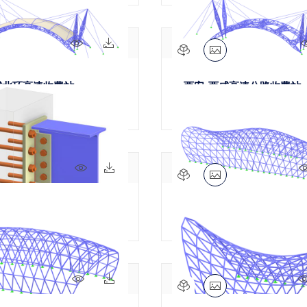
40x
4x
咸北环高速收费站
西安-西咸高速公路收费站
71x
6x
 | 竖向底板与翅板
拱形遮蔽结构几何体（杆件
60x
3x