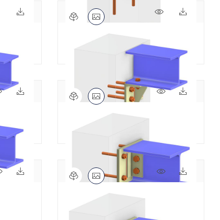
272x
7x
192x
7x
梁锚固 | 水平底板与加劲肋
114x
9x
86x
9x
梁锚固 | 热轧角钢托架
80x
9x
99x
7x
梁锚固 | 垂直底板与角钢连接件