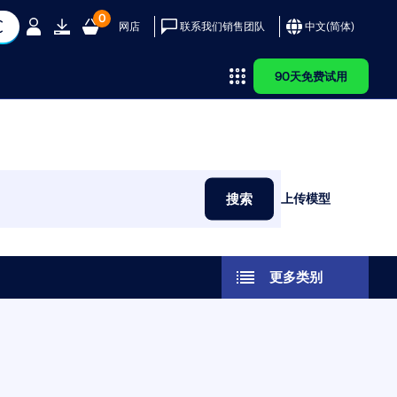
0
网店
联系我们销售团队
中文(简体)
90天免费试用
务
乐
客户
择 Dlubal？
AI 支持助理
参考
Dlubal 应用程
RWIND 3
序编程接口
用 Dlubal 软件实现其项
米娅 – 您的全天候 AI 助手
客户项目
、风速和地震荷载图
团队
了解我们的全球客户如何利
探索您的 AI 私人助手
为什么要提交您的客户项目？
搜索
上传模型
FD 软件
您通往参数化建模和自动化的大
队
单和证书
设计简介
力和动力分析工具，在建筑
如何提交客户项目？
门
品演示
实施创新解决方案。
上传客户项目
ubal 软件
学百科
 是一个数字化风洞，可模拟任
新的Dlubal API服务（gRPC）为您提供
形体周围的风流动，并计算
了一个基于Python和C#的静力学软件
更多类别
查看客户
与截面的截面属性
风荷载。
灵活接口，直接访问整个Dlubal产品系
列。利用无缝且强大的集成，可理想地
应用于您的Dlubal软件中，适用于参数
化建模和复杂的优化任务。
程的尖端工具和增强功能。
更多信息
了解 API