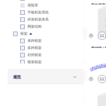
保险库
双向弧形
平板桁架系统
拱形桁架体系
网架结构
框架
单跨框架
多跨框架
梁锚固 
封闭框架
锥形框架
大厅
三维
规范
木结构轻型结构
其他
3D曲线
Eurocode 0
支撑
EN 1993-1-8
其他
EN 1991-1-3