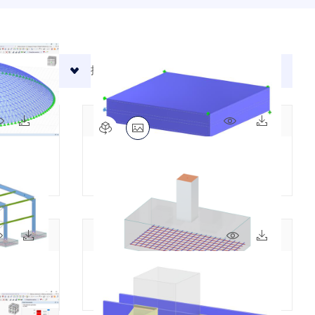
 AI 协助、电子邮件支持、在线
您提供建模、设计和技术挑战方面
业用户的高级服务。
API 文档
构分析软件
将您的职业生涯提升到新的高度。
索引
bal软件。在整个学习过程中，享
开始使用
看结果:
排序方式:
问题的快速答案。搜索或筛选数百个
。
应用
模型对象
订阅与价格
示例
9x
22x
54x
2x
PC) 为您提供了一个基于 Python 和
以直接访问整个 Dlubal 产品系
FAQ 5850 | 平凡模型接触实体
地图，可快速确定雪荷载、风速和地震
47x
11x
21x
6x
独立矩形基础