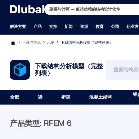
解决方案
产品
支持
新闻
资源
教育
公司
职业发
下载与信息
示例
下载结构分析模型（完整列表）
行业
支持
最新消息
完整版下载
在线学习
关于我们
招贤纳士
应用领域
培训
培训
德儒巴免费专
学生与学校
联系我们
职位
RFEM 6
RSTAB 
钢筋混凝土结构
常见问题（FAQs）
最新资讯
您想体验一下 Dlubal 软件的强大功能
RFEM 6 初学者入门
历史与数据
职位
结构工程
RFEM 初学者
在线培训
德儒巴免费专区汇集了网
面向学生的免费结构分析
全球办公地点
所有职位空缺
下载结构分析模型（完整
预应力混凝土结构
知识库
新的产品功能
吗？ 机会就摆在眼前！ 使用我们的 90
RFEM 6 学生版
公司理念
团队
有限元分析（FEA）
RSTAB 初学者
个人培训
术文章和软件试用——全
申请或延长免费学生版
Dlubal 授权经销商
产品开发
列表）
满足您所有项目需求的有限元分
经典的杆件结构分析
钢结构
产品功能
订阅新闻简报
天免费完整版，您可以全面测试我们的
使用 RFEM 6 和 Python 进行编程
为什么选择 Dlubal 软件？
员工博客
风洞模拟与风荷载生成
在线培训
呈现，一目了然。
申请教师版
客户支持
析软件
木结构
授权
新一代产品
所有程序。
RFEM 6 与 Rhino & Grasshopper
产品比较
洞察
应力计算
Dlubal 培训
提交毕业论文
销售
砌体结构
提出具体问题
Dlubal 博客
RFEM 6 入门教程
质量政策
非线性计算
定制化培训
为何要提交毕业论文？
市场营销
RFEM 6 作为模块化软件家族的基础，
RSTAB 9 为高要求的结
铝合金和轻型结构
我们的支持团队
使用 RFEM 5 建模
公司团队
稳定性分析
视频
使用 Dlubal 结构分析
软件开发
铝
可用于定义板、壳、杆系及实体和接触
一款3D杆件结构设计软件
全部
梁
桁架
混凝土结构
建筑物
提交期望的功能或想法
学生结构分析培训视频
非线性屈曲分析
B 站视频主页
文
行政管理
现在开始试用
更多信息
单元的结构、以及材料属性和荷载作
工程需求，也符合现行技
工业建筑与设备工程
许可和授权常见问题解答
Dlubal 软件快速教程
翘曲扭转分析
Dlubal 软件线上直播公开
为高校优惠提供结构分析
实习生
用。
管道
报告问题或错误
RFEM 中的最佳提示和技巧
动力和地震分析
在线课程
索取学校软件套餐
其他
桥梁结构
程序更新
Dlubal 在线培训录像
非线性动力分析
面向高校的免费入门培训
吊车与吊车梁
程序问题
Dlubal 网课录像
静力弹塑性分析(Pushover
申请培训时间
通过网课深入掌握工程技巧
产品类型: RFEM 6
塔架/桅杆
公式 | 数学很有趣！
结构找形分析和裁剪设计
玻璃结构
钢结构节点
加入行业领导者，探索结构工程和软件的解决方案。通过我们的
更多信息
更多信息
免费下载模型
合作共赢
张拉膜结构
基于 BIM 的设计
现场课程提升您的技能！