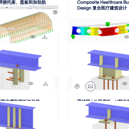
| 焊接托座、盖板和加劲肋
Composite Healthcare Bu
Design 复合医疗建筑设计
81x
15x
梁构件带洞口
328x
11x
| T型支撑和腹板加劲肋
梁锚固 | 水平底板、H型支
板加劲肋