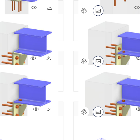
359x
8x
| 水平底板与加劲肋
梁锚固 | 水平底板和加劲肋
213x
10x
 | 焊接托座
梁锚固 | 焊接牛腿
87x
6x
| 焊接托架和抗剪键
梁锚固 | 焊接牛腿