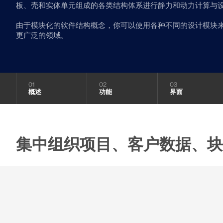
板、壳和实体单元组成的各类结构体系进行静力和动力计算与
与我们一起构建您的未来
探索数以千计的现成结构模型。下载、调整并用作模板，以加速
了解世界各地的顶尖工程师如何信任我们的解决方案，以提升他
查看更多
查看更多
设计流程。
们的项目。
RFEM 6 初学者入门
揭示我们的团队如何塑造工程的未来。体验创新、成长和激动人
由于模块化的软件结构概念，你可以使用各种不同的设计模块来改
模块
模块
免费支持与服务
心的挑战。
更广泛的领域。
查看下场网课
附加分析
附加分析
借助 RFEM 6 开始您的第一步，发现您可以多快进行建模和计
动力分析
动力分析
需要帮助吗？访问免费的支持选项，包括全天候人工智能协助、
算。通过附加组件进行自定义，以获得更多可能性。
特殊解决方案
特殊解决方案
电子邮件支持和网络研讨会。
发现模型
查看客户项目
设计
设计
您的职业机会
光伏支架的结构设计
连接
01
02
03
开始使用
概述
功能
界面
Dlubal Software 帮助您创建和验证任何太阳能安装系统。在单
了解更多
一环境中高效地处理钢、铝和混凝土结构。
钢节点有限元分析
集中组织项目、客户数据、块
探索工具
使用CBFEM设计和分析钢连接，符合EN 1993‑1‑8和AISC 360
标准，完全集成在RFEM 6中，以加快和提高结构工作的准确
性。
了解更多