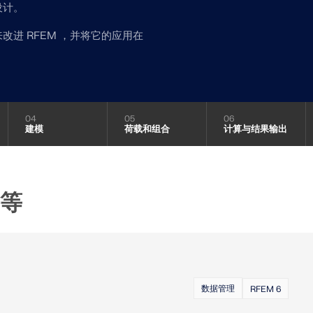
设计。
寻找理想工作
随时获得专家帮助。享受免费的
我们的专职工程师随时随地为
研讨会，以及针对服务合同专
的帮助。
面向学生的免费结
加入工程软件的全球领导者，
进 RFEM ，并将它的应用在
快速找到答案
探索新功能
全球已有数千名学生受益于Dlu
找到有关Dlubal软件的常见
受免费访问、培训和专家支持
常见问题以快速解决问题。
获取支持
联系支持
查看职位空缺
Dlubal API
04
05
06
免费获取许可证书
建模
荷载和组合
计算与结果输出
Dlubal 的新 API 服务 (gR
查看常见问题
C# 的结构分析软件灵活接口，可
列。
地理分区工具
等
使用 API 开始
Dlubal 在线服务提供分区
数据。
数据管理
RFEM 6
检查荷载区域