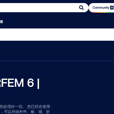
Community
展
区
规范
服务
活动
示例
知识平台
参考
团队
在线服
销售
文档
信息娱
我们的
为什么选
9
RSECTION 1
络研讨会、技
软件
欧洲规范 (EC)
免费支持/服务
活动汇总
下载结构分析模型（完整列表）
RFEM 初学者
用户评论
产品开发
网店
在线手册
播客
我们向您介绍使
公司文化
雪荷载
部免费，集中
德国规范（DIN）
用于荷载计算的在线荷载查询工具
展会/研讨会
提交结构分析模型
视频
客户项目
客户服务
我们的销售
手册
德儒巴博客
目的客户。
员工福利
软件
用户自定义截面计算
数值风洞 C
英国规范（BS EN、BS）
外部网 | 我的账户
网络课堂
入门示例与练习示例
用户使用手册
案例研究
销售
联系销售团
宣传册、传
结构分析与
用先进的静
云计算
意大利规范 (NTC)
服务合同
验算示例
结构分析百科
为什么要提交您的客户项目？
市场营销
安排在线产
和工程领域
美国规范
更新和升级
图片概览
知识库
验算示例
软件开发
为什么选择 Dl
结构力
构工程师提供了
RSECTION 通过计算各种截面的截面参
RWIND 3
软件完成的毕业论
加拿大规范（CSA）
较早版本的软件
常见问题与解答
您的评论
管理
，既满足现代
数，并提供后续应力分析功能，为结构
意建筑几何
M 6 |
澳大利亚规范（AS）
参与的研究项目
钢型材
术标准。
设计人员提供支持。
其表面上的
课
软件
瑞士规范（SIA）
中国规范（GB、HK）
印度规范（IS）
)
墨西哥规范（RCDF、CFE Sismo 15）
释放创新力量
俄罗斯规范（SP）
为您处理好一切。 您已经在使用
南非规范（SANS）
探索旨在提升您的工程工作流
更多信息
Dlubal 自由区
认识专家
建模，可以对由杆件、板、墙、折
巴西规范 (NBR)