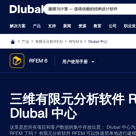
解决方案
产品
支持
新闻
资源
教育
公司
职业发
产品
有限元分析(FEA)
RFEM 6
Dlubal 中心
行业
支持
最新消息
完整版下载
在线学习
关于我们
招贤纳士
应用领域
培训
培训
德儒巴免费专
学生与学校
联系我们
职位
RFEM 6
RSTAB 
}
RFEM 6
用户使用手册
钢筋混凝土结构
常见问题（FAQs）
最新资讯
您想体验一下 Dlubal 软件的强大功能
RFEM 6 初学者入门
历史与数据
职位
结构工程
RFEM 初学者
在线培训
德儒巴免费专区汇集了网
面向学生的免费结构分析
全球办公地点
所有职位空缺
预应力混凝土结构
知识库
新的产品功能
吗？ 机会就摆在眼前！ 使用我们的 90
RFEM 6 学生版
公司理念
团队
有限元分析（FEA）
RSTAB 初学者
个人培训
术文章和软件试用——全
申请或延长免费学生版
Dlubal 授权经销商
产品开发
满足您所有项目需求的有限元分
经典的杆件结构分析
钢结构
产品功能
订阅新闻简报
天免费完整版，您可以全面测试我们的
使用 RFEM 6 和 Python 进行编程
为什么选择 Dlubal 软件？
员工博客
风洞模拟与风荷载生成
在线培训
呈现，一目了然。
申请教师版
客户支持
析软件
木结构
授权
新一代产品
所有程序。
RFEM 6 与 Rhino & Grasshopper
产品比较
洞察
应力计算
Dlubal 培训
提交毕业论文
销售
砌体结构
提出具体问题
Dlubal 博客
RFEM 6 入门教程
质量政策
非线性计算
定制化培训
为何要提交毕业论文？
市场营销
RFEM 6 作为模块化软件家族的基础，
RSTAB 9 为高要求的结
铝合金和轻型结构
我们的支持团队
使用 RFEM 5 建模
公司团队
稳定性分析
视频
使用 Dlubal 结构分析
软件开发
可用于定义板、壳、杆系及实体和接触
一款3D杆件结构设计软件
三维有限元分析软件 RFE
建筑物
提交期望的功能或想法
学生结构分析培训视频
非线性屈曲分析
B 站视频主页
文
行政管理
现在开始试用
更多信息
单元的结构、以及材料属性和荷载作
工程需求，也符合现行技
工业建筑与设备工程
许可和授权常见问题解答
Dlubal 软件快速教程
翘曲扭转分析
Dlubal 软件线上直播公开
为高校优惠提供结构分析
实习生
用。
管道
报告问题或错误
RFEM 中的最佳提示和技巧
动力和地震分析
在线课程
索取学校软件套餐
其他
Dlubal 中心
桥梁结构
程序更新
Dlubal 在线培训录像
非线性动力分析
面向高校的免费入门培训
吊车与吊车梁
程序问题
Dlubal 网课录像
静力弹塑性分析(Pushover
申请培训时间
通过网课深入掌握工程技巧
塔架/桅杆
公式 | 数学很有趣！
结构找形分析和裁剪设计
这里是您所有项目和客户数据的集中存放位置： Dlubal 中心
玻璃结构
钢结构节点
加入行业领导者，探索结构工程和软件的解决方案。通过我们的
更多信息
更多信息
免费下载模型
合作共赢
张拉膜结构
RFEM 了吗？ 有限元分析软件 RFEM 可以快速简单地进行
基于 BIM 的设计
现场课程提升您的技能！