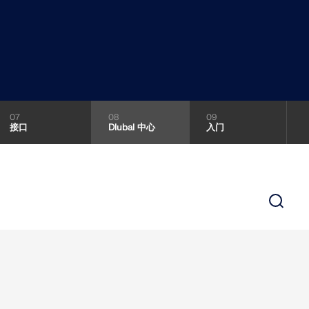
 AI 协助、电子邮件支持、在线
您提供建模、设计和技术挑战方面
业用户的高级服务。
API 文档
构分析软件
将您的职业生涯提升到新的高度。
索引
bal软件。在整个学习过程中，享
开始使用
问题的快速答案。搜索或筛选数百个
。
应用
模型对象
订阅与价格
示例
07
08
09
接口
Dlubal 中心
入门
PC) 为您提供了一个基于 Python 和
以直接访问整个 Dlubal 产品系
地图，可快速确定雪荷载、风速和地震