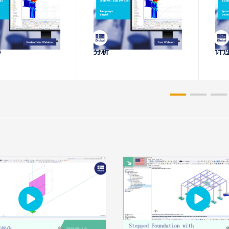
络课堂
网络课堂
von 钢连接 mit
RFEM 6中钢节点的刚度
内应
6
分析
计