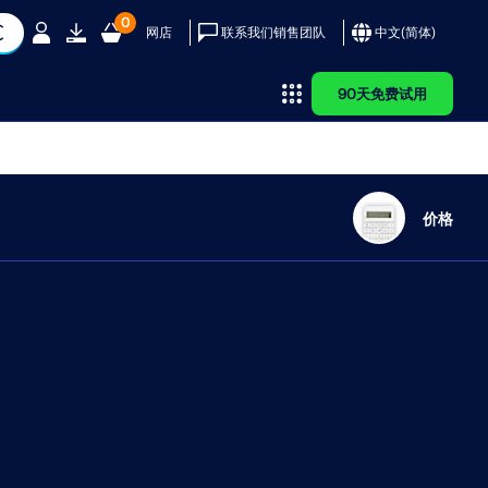
0
网店
联系我们销售团队
中文(简体)
90天免费试用
务
乐
客户
择 Dlubal？
AI 支持助理
参考
Dlubal 应用程
RWIND 3
序编程接口
价格
用 Dlubal 软件实现其项
米娅 – 您的全天候 AI 助手
客户项目
、风速和地震荷载图
团队
了解我们的全球客户如何利
探索您的 AI 私人助手
为什么要提交您的客户项目？
FD 软件
您通往参数化建模和自动化的大
队
单和证书
设计简介
力和动力分析工具，在建筑
如何提交客户项目？
门
品演示
实施创新解决方案。
上传客户项目
ubal 软件
学百科
 是一个数字化风洞，可模拟任
新的Dlubal API服务（gRPC）为您提供
形体周围的风流动，并计算
了一个基于Python和C#的静力学软件
查看客户
与截面的截面属性
风荷载。
灵活接口，直接访问整个Dlubal产品系
列。利用无缝且强大的集成，可理想地
应用于您的Dlubal软件中，适用于参数
化建模和复杂的优化任务。
程的尖端工具和增强功能。
更多信息
了解 API