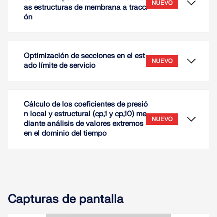
NUEVO
as estructuras de membrana a tracci
ón
Optimización de secciones en el est
NUEVO
ado límite de servicio
Cálculo de los coeficientes de presió
n local y estructural (cp,1 y cp,10) me
NUEVO
diante análisis de valores extremos
en el dominio del tiempo
El rendimiento aerodinámico de las estructuras de
membrana tensada depende en gran medida de su
entorno circundante. A diferencia de las
estructuras aisladas, las cubiertas de membrana
situadas en áreas urbanas o en entornos
densamente edificados están expuestas a
patrones de flujo complejos generados por los
Capturas de pantalla
edificios y obstáculos vecinos. Estas estructuras
circundantes pueden alterar significativamente el
En este artículo técnico, aprenderá cómo funciona