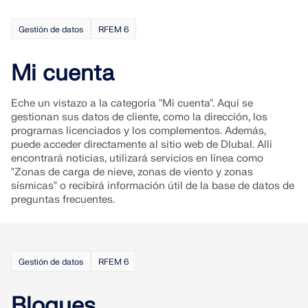
Únete a un líder mundial en software de ingeniería y
OBTENER SOPORTE
lleva tu carrera a nuevos niveles.
OBTENER LICENCIA GRATUITA
CONECTAR CON EL SOPORTE TÉCNICO
Gestión de datos
RFEM 6
RWIND 3
EXPLORE LAS VACANTES DISPONIBLES
Mi cuenta
Software de CFD para túneles de viento digital
Eche un vistazo a la categoría "Mi cuenta". Aquí se
gestionan sus datos de cliente, como la dirección, los
Más información
programas licenciados y los complementos. Además,
puede acceder directamente al sitio web de Dlubal. Allí
encontrará noticias, utilizará servicios en línea como
"Zonas de carga de nieve, zonas de viento y zonas
sísmicas" o recibirá información útil de la base de datos de
Dlubal API
preguntas frecuentes.
Su puerta al modelado paramétrico y la automatización
Gestión de datos
RFEM 6
Explorar API
Bloques