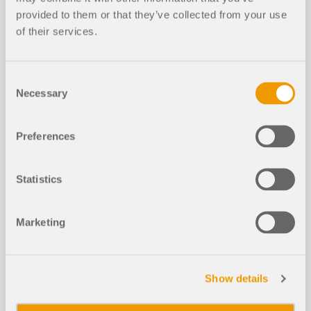
provided to them or that they’ve collected from your use
lama
of their services.
Consent
Necessary
Selection
Artículos de la base de datos de con
Preferences
ocimientos
Statistics
Diseño de Zapatas Aisladas Rectan
NUEVO
gulares Según ACI en RFEM 6
Marketing
Show details