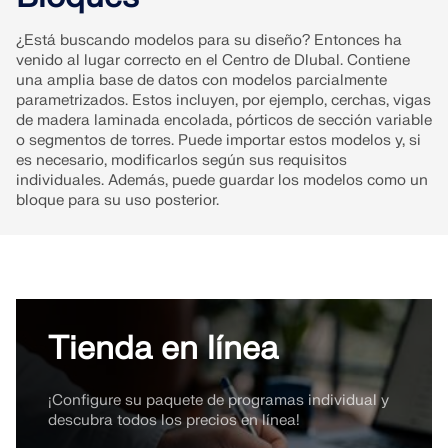
Documentación de API
¿Está buscando modelos para su diseño? Entonces ha
Índice
venido al lugar correcto en el Centro de Dlubal. Contiene
una amplia base de datos con modelos parcialmente
Primeros pasos
parametrizados. Estos incluyen, por ejemplo, cerchas, vigas
de madera laminada encolada, pórticos de sección variable
Aplicaciones
o segmentos de torres. Puede importar estos modelos y, si
Objetos del modelo
es necesario, modificarlos según sus requisitos
individuales. Además, puede guardar los modelos como un
Suscripciones y precios
bloque para su uso posterior.
Ejemplos
AEF para conexiones de acero
Tienda en línea
Diseñe y analice las conexiones de acero utilizando
CBFEM, conforme a EN 1993‑1‑8 y AISC 360,
totalmente integrado en RFEM 6 para flujos de
¡Configure su paquete de programas individual y
trabajo estructurales más rápidos y precisos.
descubra todos los precios en línea!