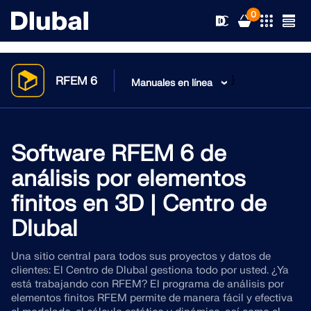
0
}
RFEM 6
Manuales en línea
Soluciones
Productos
Software RFEM 6 de
Sectores
análisis por elementos
Soporte
Áreas de aplicación
finitos en 3D | Centro de
RFEM 6
Dlubal
Novedades
Normas
Soporte
El único software de análisis por elementos finitos que
necesita para sus proyectos
Una sitio central para todos sus proyectos y datos de
Recursos
Servicios en línea
Formación
Novedades
clientes: El Centro de Dlubal gestiona todo por usted. ¿Ya
está trabajando con RFEM? El programa de análisis por
Más información
elementos finitos RFEM permite de manera fácil y efectiva
Formación
Servicio
Formación
Descargar versión completa