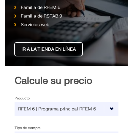
SABER MÁS
Familia de RFEM 6
Familia de RSTAB 9
Servicios web
IR A LA TIENDA EN LÍNEA
Calcule su precio
Producto
Herramienta de Zona Geográfica
El servicio en línea de Dlubal proporciona mapas de
zonas para la determinación rápida de cargas de
nieve, velocidades del viento y datos sísmicos.
Tipo de compra