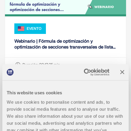
EVENTO
Webinario | Fórmula de optimización y
optimización de secciones transversales de listas
de favoritos
Duración:
00:17:25 min
This website uses cookies
We use cookies to personalise content and ads, to
Modelos para descargar
provide social media features and to analyse our traffic.
We also share information about your use of our site with
8x
2x
our social media, advertising and analytics partners who
may combine it with other information that you’ve