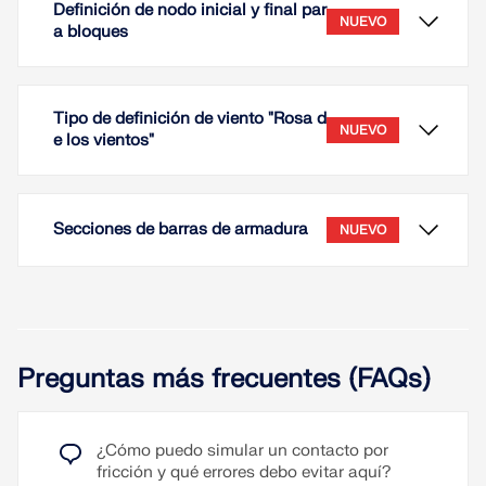
Definición de nodo inicial y final par
NUEVO
a bloques
Tipo de definición de viento "Rosa d
NUEVO
e los vientos"
Secciones de barras de armadura
NUEVO
Al insertar bloques, además del método de entrada
Preguntas más frecuentes (FAQs)
'Punto de inserción', tiene la opción de insertar el
bloque entre dos nudos.
¿Cómo puedo simular un contacto por
Esto le permite un posicionamiento más preciso e
fricción y qué errores debo evitar aquí?
intuitivo de los bloques, especialmente si el punto
El tipo de definición de viento 'Rosa de los vientos'