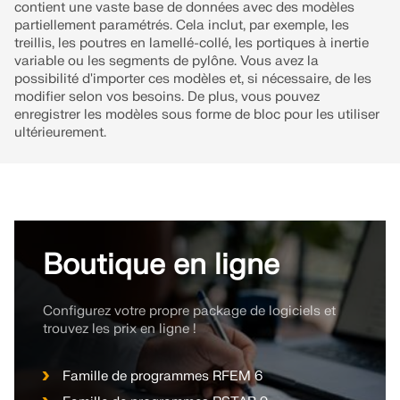
Documentation API
contient une vaste base de données avec des modèles
partiellement paramétrés. Cela inclut, par exemple, les
Index
treillis, les poutres en lamellé-collé, les portiques à inertie
variable ou les segments de pylône. Vous avez la
Premiers pas
possibilité d'importer ces modèles et, si nécessaire, de les
Applications
modifier selon vos besoins. De plus, vous pouvez
enregistrer les modèles sous forme de bloc pour les utiliser
Objets de modèle
ultérieurement.
Abonnements & prix
Exemples
Boutique en ligne
Analyse aux éléments finis pour les
assemblages en acier
Configurez votre propre package de logiciels et
Concevez et analysez des connexions en acier en
trouvez les prix en ligne !
utilisant le CBFEM, conforme aux normes EN
1993‑1‑8 et AISC 360, entièrement intégré dans
RFEM 6 pour des flux de travail structurels plus
Famille de programmes RFEM 6
rapides et plus précis.