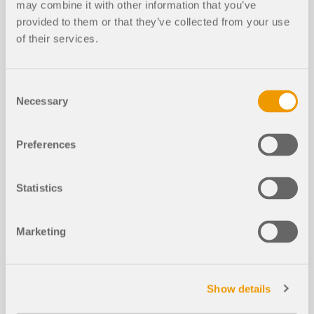
may combine it with other information that you’ve
provided to them or that they’ve collected from your use
of their services.
Consent
Necessary
Selection
Preferences
Statistics
La conception de fondations isolées
conformément à l'ACI 318 [1] et à l'IBC [2] peut
Marketing
désormais être réalisée à l'aide du module
complémentaire Concrete Foundations. Cet article
montre comment modéliser une fondation isolée
rectangulaire dans RFEM 6 et compare les
Show details
résultats de calcul avec un exemple de référence
du ACI Concrete Design Handbook [3].