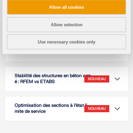
Allow all cookies
Lire la suite
Allow selection
Effet des Structures Environnantes s
Use necessary cookies only
ur la Réponse Aérodynamique des S
NOUVEAU
tructures Membranaires Tendues
Stabilité des structures en béton arm
NOUVEAU
é : RFEM vs ETABS
Optimisation des sections à l’état li
NOUVEAU
mite de service
La performance aérodynamique des structures
membranaires tendues dépend fortement de leur