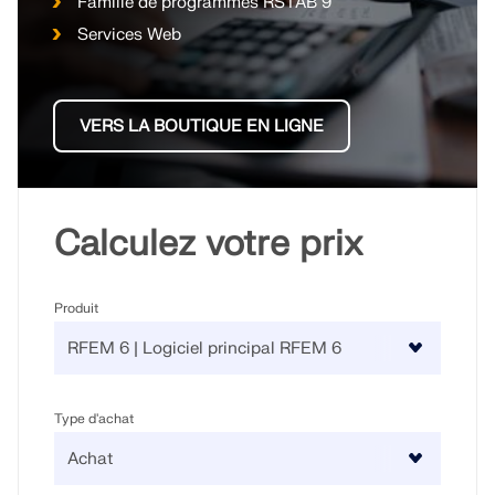
Famille de programmes RSTAB 9
Services Web
EN SAVOIR PLUS
VERS LA BOUTIQUE EN LIGNE
Calculez votre prix
Produit
Outil de zone géographique
Type d'achat
Le service en ligne Dlubal fournit des cartes de
zones pour la détermination rapide des charges de
neige, des vitesses de vent et des données