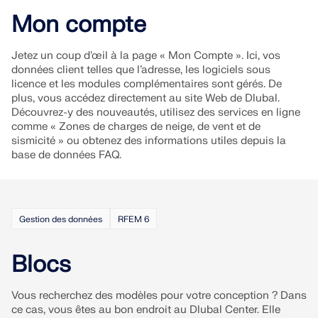
Rejoignez un leader mondial des logiciels
d'ingénierie et faites passer votre carrière à un
Mon compte
RWIND 3
CONTACTER LE SUPPORT
niveau supérieur.
OBTENIR DE L’ASSISTANCE
OBTENIR UNE VERSION GRATUITE
Jetez un coup d'œil à la page « Mon Compte ». Ici, vos
Logiciel CFD pour souffleries numériques
DÉCOUVRIR LES OFFRES D’EMPLOI
données client telles que l’adresse, les logiciels sous
licence et les modules complémentaires sont gérés. De
plus, vous accédez directement au site Web de Dlubal.
En savoir plus
Découvrez-y des nouveautés, utilisez des services en ligne
comme « Zones de charges de neige, de vent et de
sismicité » ou obtenez des informations utiles depuis la
base de données FAQ.
API Dlubal
Gestion des données
RFEM 6
Votre porte vers la modélisation paramétrique et
l’automatisation
Blocs
Découvrir l’API
Vous recherchez des modèles pour votre conception ? Dans
ce cas, vous êtes au bon endroit au Dlubal Center. Elle