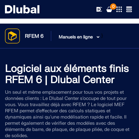
0
}
RFEM 6
Manuels en ligne
Solutions
Produits
Logiciel aux éléments finis
Secteurs d’activités
RFEM 6 | Dlubal Center
Support technique
Champs d'application
RFEM 6
Un seul et même emplacement pour tous vos projets et
données clients : Le Dlubal Center s'occupe de tout pour
Actualités
Normes
Support technique
vous. Vous travaillez déjà avec RFEM ? Le logiciel MEF
Le seul logiciel MEF pour tous vos projets
RFEM permet d'effectuer des calculs statiques et
Ressources
dynamiques ainsi qu'une modélisation rapide et facile. Il
Services en ligne
Formations
Nouveautés
En savoir plus
permet également de vérifier des modèles avec des
éléments de barre, de plaque, de plaque pliée, de coque et
Formation
Service
Formations
Télécharger la version complète
de solides.