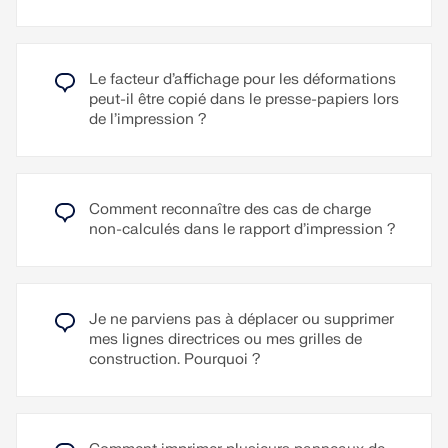
vent pour différentes directions de vent. Cela
Lire la suite
permet de définir, par exemple, des vitesses de vent
dépendantes de la direction et de les inclure dans
la simulation des flux de vent.
Le facteur d’affichage pour les déformations
peut-il être copié dans le presse-papiers lors
La rose des vents peut être assigné via l’assistant
de l’impression ?
de simulation des flux de vent comme alternative à
un profil du vent unique et indépendant de la
direction. Un cas d’application typique de la rose
des vents est la disponibilité de données de vent
provenant d’une expertise éolienne. Une autre
Comment reconnaître des cas de charge
application est la prise en compte des effets de
non-calculés dans le rapport d’impression ?
masquage du vent sur un bâtiment, par exemple
par des bâtiments voisins ou le terrain.
Lire la suite
Je ne parviens pas à déplacer ou supprimer
mes lignes directrices ou mes grilles de
construction. Pourquoi ?