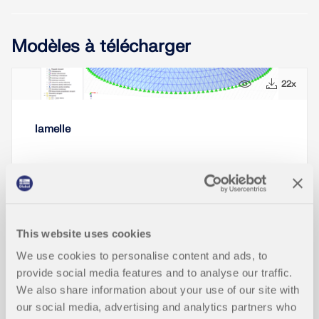
Modèles à télécharger
9x
22x
lamelle
This website uses cookies
Articles de la base de connaissance
We use cookies to personalise content and ads, to
provide social media features and to analyse our traffic.
We also share information about your use of our site with
Conception de semelle isolée rectan
our social media, advertising and analytics partners who
NOUVEAU
gulaire selon ACI dans RFEM 6