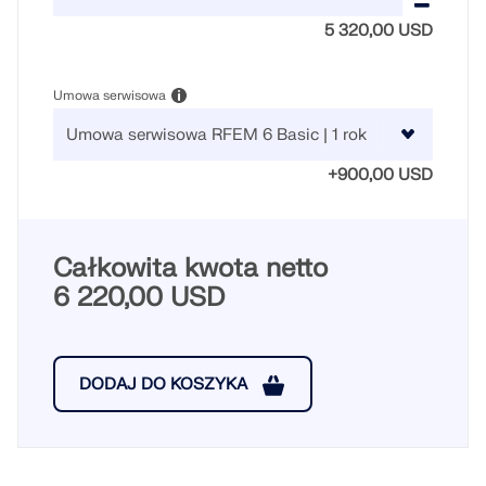
Usługa online Dlubal zapewnia mapy stref do
szybkiego określania obciążeń śniegiem, wiatrem i
5 320,00 USD
sejsmiką.
Umowa serwisowa
SPRAWDŹ STREFY OBCIĄŻEŃ
+900,00 USD
Całkowita kwota netto
6 220,00 USD
DODAJ DO KOSZYKA
Przestarzałe produkty