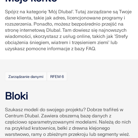
Dołącz do globalnego lidera w dziedzinie
ekspertów przez cały okres studiów.
oprogramowania inżynierskiego i wynieś swoją
SKONTAKTUJ SIĘ Z DZIAŁEM POMOCY
Spójrz na kategorię 'Mój Dlubal'. Tutaj zarządzane są Twoje
TECHNICZNEJ
SKONTAKTUJ SIĘ Z WSPARCIEM TECHNICZNYM
karierę na nowe wyżyny.
dane klienta, takie jak adres, licencjonowane programy i
UZYSKAJ BEZPŁATNĄ LICENCJĘ
rozszerzenia. Ponadto, możesz bezpośrednio przejść na
RWIND 3
SPRAWDŹ OFERTY PRACY
stronę internetową Dlubal. Tam dowiesz się najnowszych
wiadomości, skorzystasz z usług online, takich jak 'Strefy
obciążenia śniegiem, wiatrem i trzęsieniem ziemi' lub
Oprogramowanie CFD do cyfrowych tuneli
uzyskasz pomocne informacje z bazy FAQ.
aerodynamicznych
Więcej informacji
Zarządzanie danymi
RFEM 6
Bloki
Dlubal API
Szukasz modeli do swojego projektu? Dobrze trafiłeś w
Centrum Dlubal. Zawiera obszerną bazę danych z
Twoje drzwi do modelowania parametrycznego i
częściowo sparametryzowanymi modelami. Należą do nich
automatyzacji
na przykład kratownice, belki z drewna klejonego
warstwowo, ramy o zbieżnym przekroju lub segmenty wież.