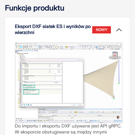
(#cp,1@#) i konstrukcyjnych współczynników
Funkcje produktu
ciśnienia (#cp,10@#), które zazwyczaj uzyskuje się
na podstawie pomiarów w tunelu
aerodynamicznym i obróbki statystycznej. Jednak
Eksport DXF siatek ES i wyników po
nowoczesne techniki obliczeniowe umożliwiają
NOWY
wierzchni
bezpośrednie oszacowanie tych współczynników
na podstawie przebiegów czasowych ciśnienia
uzyskanych z pomiarów, symulacji CFD lub
syntetycznego generowania turbulencji.
Przeczytaj więcej
Do importu i eksportu DXF używane jest API gRPC.
W eksporcie obsługiwane są między innymi