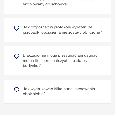
wiatru. Typowym przypadkiem zastosowania róży
skopiowany do schowka?
wiatrów są dane wiatrowe z ekspertyzy. Kolejnym
Przeczytaj więcej
zastosowaniem jest uwzględnienie efektów
zacienienia wiatru na budynek, na przykład
spowodowanych przez sąsiednie budynki lub
ukształtowanie terenu.
Jak rozpoznać w protokole wyrażeń, że
przypadki obciążenia nie zostały obliczone?
Przeczytaj więcej
Dlaczego nie mogę przesunąć ani usunąć
moich linii pomocniczych lub siatek
budynku?
Jak wydrukować kilka paneli sterowania
obok siebie?