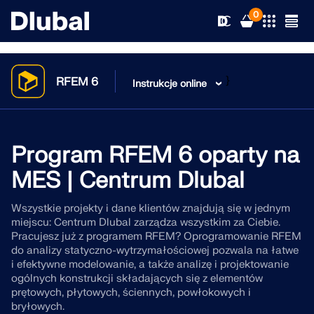
0
}
RFEM 6
Instrukcje online
Rozwiązania
Produkty
Program RFEM 6 oparty na
Branże
MES | Centrum Dlubal
Wsparcie
Obszary zastosowania
RFEM 6
Wszystkie projekty i dane klientów znajdują się w jednym
miejscu: Centrum Dlubal zarządza wszystkim za Ciebie.
Nowości
Normy
Wsparcie techniczne
Pracujesz już z programem RFEM? Oprogramowanie RFEM
Jedyny program do analizy konstrukcji, jakiego
do analizy statyczno-wytrzymałościowej pozwala na łatwe
potrzebujesz do swoich projektów
Zasoby
i efektywne modelowanie, a także analizę i projektowanie
Usługi online
Szkolenie
Aktualności
ogólnych konstrukcji składających się z elementów
Więcej informacji
prętowych, płytowych, ściennych, powłokowych i
Edukacja
Serwis
Szkolenie
Pobierz pełną wersję
bryłowych.