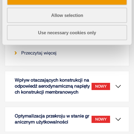
Projektowanie stóp fundamentowych wg ACI 318
[1] i IBC [2] można teraz przeprowadzać za pomocą
Allow selection
rozszerzenia Wymiarowanie fundamentów. W
niniejszym artykule pokazano, jak wymodelować
prostokątną stopę fundamentową w programie
Use necessary cookies only
RFEM 6 i porównano wyniki obliczeń z przykładem
odniesienia z ACI Concrete Design Handbook [3].
Przeczytaj więcej
Wpływ otaczających konstrukcji na
odpowiedź aerodynamiczną napięty
NOWY
ch konstrukcji membranowych
Optymalizacja przekroju w stanie gr
NOWY
anicznym użytkowalności