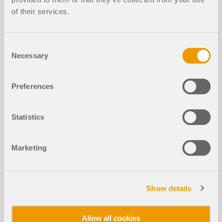
of their services.
Artykuły w Bazie informacji
Consent
Necessary
Selection
Projektowanie prostokątnej stopy fu
NOWY
ndamentowej według ACI w RFEM 6
Preferences
Statistics
Marketing
Show details
Allow all cookies