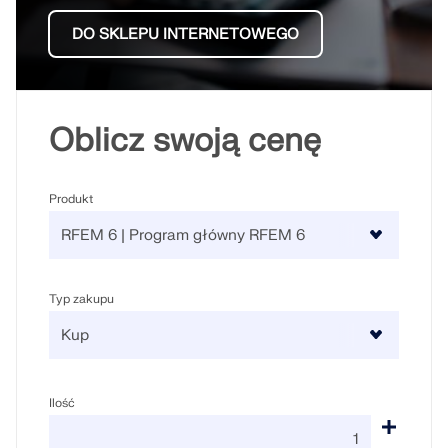
dokładniejszych przepływów pracy w inżynierii
DO SKLEPU INTERNETOWEGO
konstrukcyjnej.
DOWIEDZ SIĘ WIĘCEJ
Oblicz swoją cenę
Produkt
Typ zakupu
Ilość
Narzędzie Geo-Zone