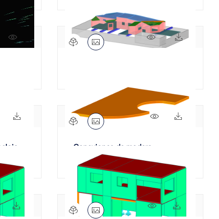
806x
1057x
93x
is"
Edificio complejo de CLT
900x
65x
919x
48x
claje
Conexiones de madera
contralaminada
045x
90x
1141x
135x