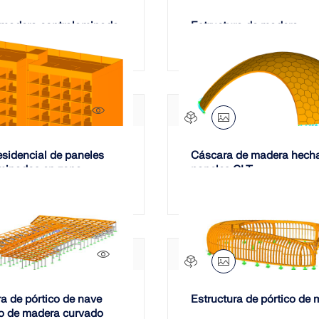
 madera contralaminada
Estructura de madera
contralaminada
2377x
esidencial de paneles
Cáscara de madera hech
minados en zona
paneles CLT
699x
ra de pórtico de nave
Estructura de pórtico de
o de madera curvado