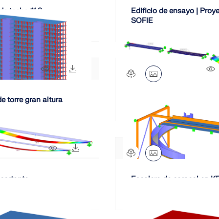
de techo 11.2
Edificio de ensayo | Proy
SOFIE
1943x
183x
de torre gran altura
Modelos multicapa
141x
10x
 cortante
Escalera de caracol en K
Aerospace Centre