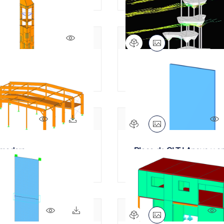
1274x
rio de madera
Torre de madera "Semiram
2596x
322x
 madera
Placa de CLT | Apoyo y an
977x
76x
1