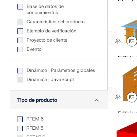
laborato
Base de datos de
Universi
conocimientos
SABER MÁS
Característica del producto
Ejemplo de verificación
Proyecto de cliente
Productos anteriores
Evento
Edificio 
madera 
Dinámico | Parámetros globales
Dinámica | JavaScript
Tipo de producto
Edificio
RFEM 6
contral
RFEM 5