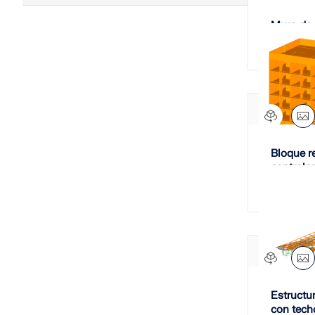
3D
Muro de
Eurocode 0
Construcciones de
entramado ligeras de
EN 1993-1-8
madera
EN 1991-1-3
Otros
Eurocode 1
Arriostramiento
Eurocode 2
Otros
Eurocode 3
Esferas
Bloque r
ASCE/SEI 7-16 | ASCE/SEI 7-22
Radial
contrala
Eurocode 5
sísmica
Cerchas de cubierta
Eurocode 6
2D
Eurocode 7
3D
AISC 360
Emparrillados de vigas
Eurocode 8
Cartesiana
ANSI/AISC 360
Superficies
Estructu
Eurocode 9
con tech
Formas básicas