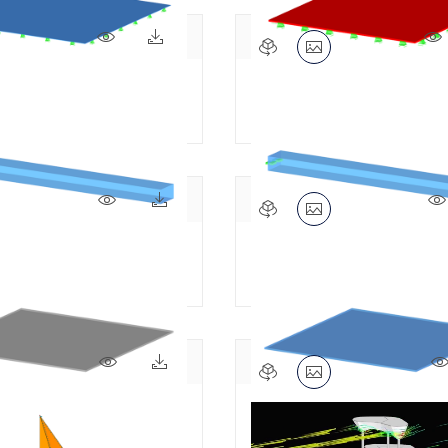
814x
16x
e verificación 0028 | 1
Ejemplo de verificación 0
703x
2x
de verificación 0024 | 2
Ejemplo de verificación 0
638x
2x
de verificación 0029 | 2
Ejemplo de verificación 0