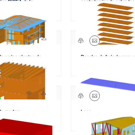
rios DICEA de la
contralaminada sobre los
dad de Florencia
cimentación
ZONAS DE CARGA
775x
245x
de varias plantas de
Paneles de forjado para 
CLT
estructura de varias plan
991x
208x
 de madera
Losa
aminada