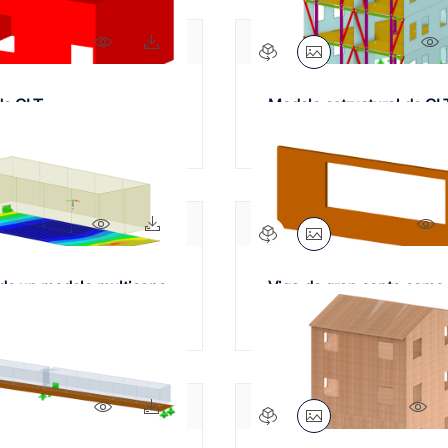
581x
45x
 de CLT
Modelo estructural de CL
559x
27x
1
de un modelo multicapa
Viga de gran canto como
en puntos
de madera contralaminad
716x
48x
20