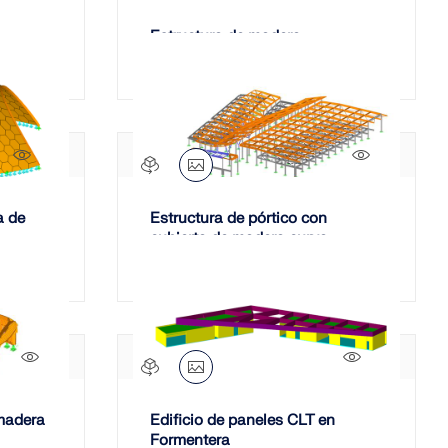
Estructura de madera
contralaminada
1690x
741x
a de
Estructura de pórtico con
cubierta de madera curva
931x
1407x
 madera
Edificio de paneles CLT en
Formentera