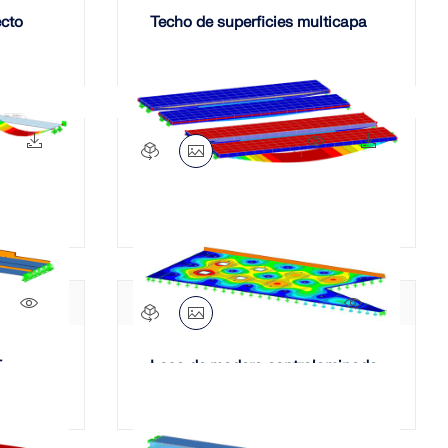
ecto
Techo de superficies multicapa
738x
25x
864x
51x
arrastre por cortante
1118x
1062x
F
Losa de madera contralaminada
con apoyos en puntos