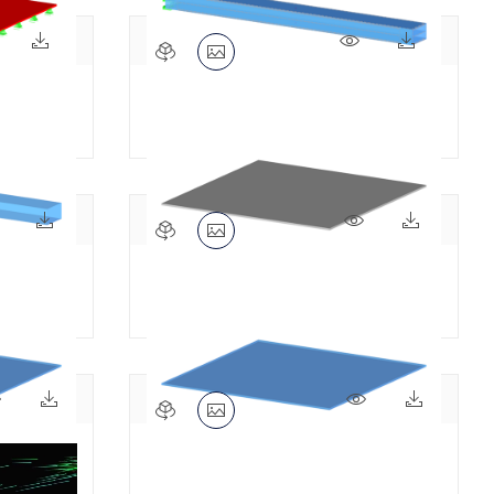
747x
10x
773x
16x
028 | 2
Ejemplo de verificación 0024 | 1
668x
4x
692x
8x
024 | 4
Ejemplo de verificación 0029 | 1
670x
1x
630x
1x
029 | 3
Ejemplo de verificación 0029 | 4