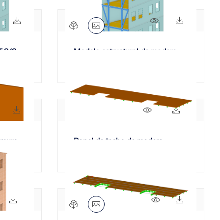
930x
76x
922x
55x
T 2/2
Modelo estructural de madera
contralaminada 1/2
832x
117x
2763x
247x
 muro
Panel de techo de madera
a (CLT)
contralaminada (CLT)
13x
206x
951x
65x