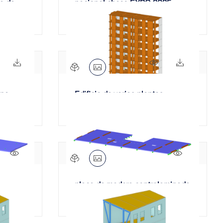
a de
nacional checo EXPO 2025
468x
37x
720x
153x
una
Edificio de varias plantas
tas
541x
634x
placa de madera contralaminada