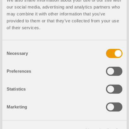
We also share information about your use of our site with
jardines chinos para
our social media, advertising and analytics partners who
construir un parque deportivo
animado y de acceso
may combine it with other information that you’ve
público. La cubierta del
provided to them or that they’ve collected from your use
estadio es actualmente la
of their services.
mayor estructura de red de
cables monocapa de Asia
Oriental con cubierta de
membrana.
Consent
Necessary
Selection
Preferences
001232
República Popular China
Statistics
RFEM 5
Exposición
Marketing
agrícola de
Tianfu, China