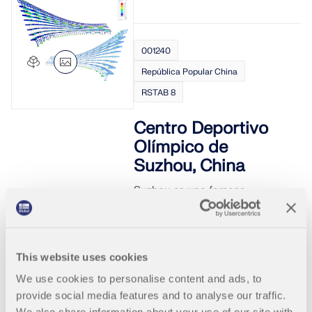
001240
República Popular China
RSTAB 8
Centro Deportivo
Olímpico de
Suzhou, China
Suzhou es una famosa
ciudad jardín en China, de la
cual nueve de los jardines
clásicos están catalogados
como Patrimonio de la
This website uses cookies
Humanidad por la UNESCO.
El proyecto y el diseño del
We use cookies to personalise content and ads, to
Centro Deportivo Olímpico de
provide social media features and to analyse our traffic.
Suzhou se orientan a los