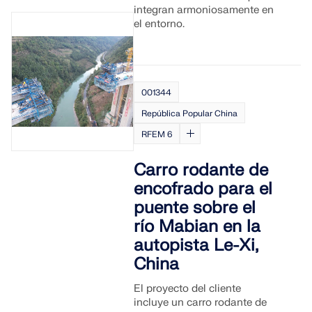
integran armoniosamente en
SABER MÁS
el entorno.
001344
República Popular China
RFEM 6
Carro rodante de
encofrado para el
puente sobre el
río Mabian en la
Herramienta de Zona Geográfica
autopista Le-Xi,
China
El servicio en línea de Dlubal proporciona mapas de
zonas para la determinación rápida de cargas de
El proyecto del cliente
nieve, velocidades del viento y datos sísmicos.
incluye un carro rodante de