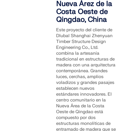
Nueva Árez de la
Documentación de API
Costa Oeste de
Índice
Qingdao, China
Primeros pasos
Este proyecto del cliente de
Aplicaciones
Dlubal Shanghai Zhenyuan
Timber Structure Design
Objetos del modelo
Engineering Co., Ltd.
combina la artesanía
Suscripciones y precios
tradicional en estructuras de
Ejemplos
madera con una arquitectura
contemporánea. Grandes
luces, cerchas, amplios
voladizos y grandes pasajes
establecen nuevos
AEF para conexiones de acero
estándares innovadores. El
centro comunitario en la
Diseñe y analice las conexiones de acero utilizando
Nueva Área de la Costa
CBFEM, conforme a EN 1993‑1‑8 y AISC 360,
Oeste de Qingdao está
totalmente integrado en RFEM 6 para flujos de
compuesto por dos
trabajo estructurales más rápidos y precisos.
estructuras monolíticas de
entramado de madera que se