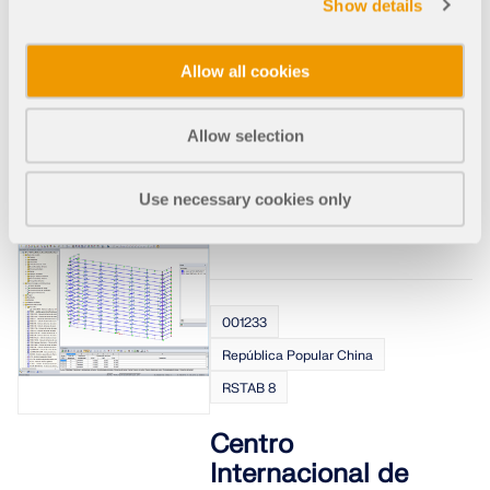
Show details
2
Con más de 75.000 m
, la
nueva Exposición agrícola de
Tianfu es la estructura de
Allow all cookies
madera más grande de Asia
y una de las estructuras de
madera más grandes del
Allow selection
mundo. Es una serie de cinco
salas en arco que utilizan
cerchas únicas inspiradas en
Use necessary cookies only
Vierendeel.
001233
República Popular China
RSTAB 8
Centro
Internacional de