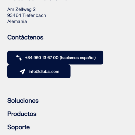
Am Zellweg 2
93464 Tiefenbach
Alemania
Contáctenos
+34 960 13 67 00 (hablamos español)
info@dlubal.com
Soluciones
Estructuras de hormigón armado
Productos
Estructuras de acero
Estructuras de madera
RFEM 6
Soporte
Uniones de acero
RSTAB 9