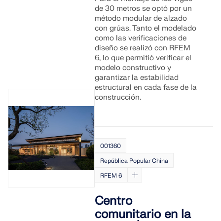
Únete a un líder mundial en software de ingeniería y
OBTENER SOPORTE
de 30 metros se optó por un
lleva tu carrera a nuevos niveles.
OBTENER LICENCIA GRATUITA
método modular de alzado
CONECTAR CON EL SOPORTE TÉCNICO
con grúas. Tanto el modelado
RWIND 3
como las verificaciones de
EXPLORE LAS VACANTES DISPONIBLES
diseño se realizó con RFEM
6, lo que permitió verificar el
Software de CFD para túneles de viento digital
modelo constructivo y
garantizar la estabilidad
estructural en cada fase de la
Más información
construcción.
Dlubal API
001360
República Popular China
Su puerta al modelado paramétrico y la automatización
RFEM 6
Explorar API
Centro
comunitario en la