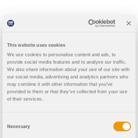
Únete a un líder mundial en software de ingeniería y
OBTENER SOPORTE
lleva tu carrera a nuevos niveles.
OBTENER LICENCIA GRATUITA
CONECTAR CON EL SOPORTE TÉCNICO
RWIND 3
EXPLORE LAS VACANTES DISPONIBLES
Mia: asistente de IA
Software de CFD para túneles de viento digital
This website uses cookies
We use cookies to personalise content and ads, to
Más información
provide social media features and to analyse our traffic.
We also share information about your use of our site with
our social media, advertising and analytics partners who
may combine it with other information that you’ve
Dlubal API
provided to them or that they’ve collected from your use
of their services.
Su puerta al modelado paramétrico y la automatización
Consent
Explorar API
Necessary
Selection