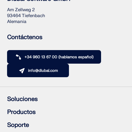
ZONAS DE CARGA
Am Zellweg 2
93464 Tiefenbach
Alemania
Contáctenos
+34 960 13 67 00 (hablamos español)
info@dlubal.com
Productos anteriores
Soluciones
Estructuras de hormigón armado
Productos
Estructuras de acero
Estructuras de madera
RFEM 6
Soporte
Uniones de acero
RSTAB 9