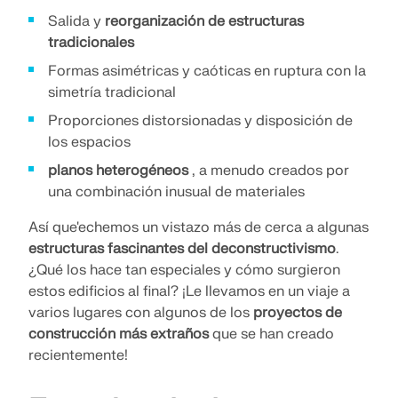
SABER MÁS
Salida y
reorganización de estructuras
tradicionales
Formas asimétricas y caóticas en ruptura con la
simetría tradicional
Proporciones distorsionadas y disposición de
los espacios
planos heterogéneos
, a menudo creados por
una combinación inusual de materiales
Así que'echemos un vistazo más de cerca a algunas
estructuras fascinantes del deconstructivismo
.
¿Qué los hace tan especiales y cómo surgieron
estos edificios al final? ¡Le llevamos en un viaje a
Herramienta de Zona Geográfica
varios lugares con algunos de los
proyectos de
El servicio en línea de Dlubal proporciona mapas de
construcción más extraños
que se han creado
zonas para la determinación rápida de cargas de
recientemente!
nieve, velocidades del viento y datos sísmicos.