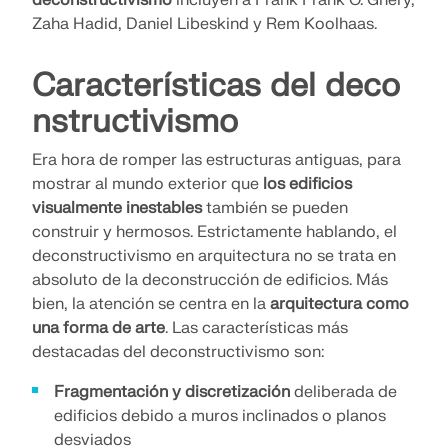
Documentación de API
Zaha Hadid, Daniel Libeskind y Rem Koolhaas.
Índice
Características del deco
Primeros pasos
nstructivismo
Aplicaciones
Objetos del modelo
Era hora de romper las estructuras antiguas, para
mostrar al mundo exterior que
los edificios
Suscripciones y precios
visualmente inestables
también se pueden
Ejemplos
construir y hermosos. Estrictamente hablando, el
deconstructivismo en arquitectura no se trata en
absoluto de la deconstrucción de edificios. Más
bien, la atención se centra en la
arquitectura como
AEF para conexiones de acero
una forma de arte
. Las características más
Diseñe y analice las conexiones de acero utilizando
destacadas del deconstructivismo son:
CBFEM, conforme a EN 1993‑1‑8 y AISC 360,
totalmente integrado en RFEM 6 para flujos de
Fragmentación y discretización
deliberada de
trabajo estructurales más rápidos y precisos.
edificios debido a muros inclinados o planos
desviados