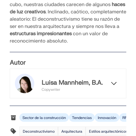
cubo, nuestras ciudades carecen de algunos
haces
de luz creativos
. Inclinado, caótico, completamente
aleatorio: El deconstructivismo tiene su razón de
ser en nuestra arquitectura y siempre nos lleva a
estructuras impresionantes
con un valor de
reconocimiento absoluto.
Autor
Luisa Mannheim, B.A.
Copywriter
Luisa trabaja como redactora y se
encarga del blog de Dlubal. En este
contexto, crea contenidos
Sector de la construcción
Tendencias
Innovación
RFEM 6
editoriales, textos y titulares, y
garantiza una redacción coherente
de las publicaciones.
Deconstructivismo
Arquitectura
Estilos arquitectónicos