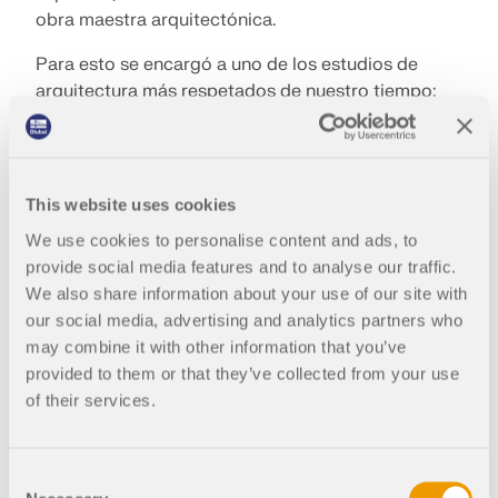
obra maestra arquitectónica.
Para esto se encargó a uno de los estudios de
arquitectura más respetados de nuestro tiempo:
Herzog & de Meuron
. Aquí debería haber espacio
no solo para salas de exposición para instalaciones
de productos y salas de consulta. También era
necesario integrar una tienda del museo, una
This website uses cookies
cafetería y un área de recepción, un edificio, por
We use cookies to personalise content and ads, to
así decirlo, para todas las necesidades. En 2010,
provide social media features and to analyse our traffic.
había llegado el momento: La
VitraHaus
se
We also share information about your use of our site with
inauguró en
our social media, advertising and analytics partners who
may combine it with other information that you’ve
¿Una casa tiene un solo techo? Los arquitectos
provided to them or that they’ve collected from your use
aquí rompieron con esta forma de pensar
of their services.
tradicional. La estructura del edificio es una
verdadera
obra maestra del deconstructivismo
.
Doce casas a dos aguas alargadas están
Consent
dispuestas una encima de la otra y forman la