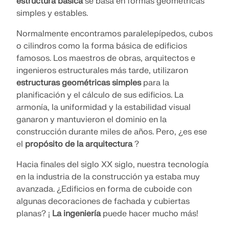
estructura básica
se basa en formas geométricas
ingeniería. Experimenta la innovación, el crecimiento
simples y estables.
Complementos
VER NUESTROS CLIENTES
y desafíos emocionantes.
API de Dlubal
Normalmente encontramos paralelepípedos, cubos
INICIAR SESIÓN
Análisis adicionales para RSTAB 9
o cilindros como la forma básica de edificios
TUS OPORTUNIDADES DE CARRERA
El nuevo servicio API de Dlubal (gRPC) te
Análisis dinámico
famosos. Los maestros de obras, arquitectos e
proporciona una interfaz flexible para el software de
CREAR CUENTA
ingenieros estructurales más tarde, utilizaron
Soluciones especiales
análisis estructural basado en Python y C#, con
acceso directo a toda la gama de productos de
estructuras geométricas simples
para la
Cálculo
Desbloquea el poder de la innovación
Dlubal.
planificación y el cálculo de sus edificios. La
Encuentra respuestas rápidamente
armonía, la uniformidad y la estabilidad visual
Descubre herramientas de vanguardia y mejoras
Encuentra respuestas rápidas a preguntas comunes
diseñadas para impulsar tu flujo de trabajo de
ganaron y mantuvieron el dominio en la
COMENZAR CON API
sobre Dlubal Software. Busca o filtra cientos de
ingeniería.
construcción durante miles de años. Pero, ¿es ese
Español
preguntas frecuentes para resolver problemas en
RSECTION 1
el
propósito de la arquitectura
?
poco tiempo.
Espacio libre de Dlubal
Software de análisis de estructuras
EXPLORAR NUEVAS FUNCIONES
Hacia finales del siglo XX siglo, nuestra tecnología
gratuita para estudiantes
Obtén ayuda experta siempre que la necesites.
Propiedades de secciones transversales definidas por
VER FAQ
en la industria de la construcción ya estaba muy
Disfruta de asistencia gratuita de IA, soporte por
Conozca a los expertos
el usuario
Miles de estudiantes en todo el mundo ya se
avanzada. ¿Edificios en forma de cuboide con
correo electrónico, webinars en vivo y servicios
benefician del software de Dlubal. Disfruta de
algunas decoraciones de fachada y cubiertas
Nuestros ingenieros dedicados están aquí para
premium para usuarios del Contrato de Servicio Pro.
acceso gratuito, formación y soporte experto
Más información
ayudarte con la modelación, el diseño y los desafíos
Encuentra el trabajo de tus sueños
planas? ¡
La ingeniería
puede hacer mucho más!
durante tus estudios.
técnicos, en cualquier momento y lugar.