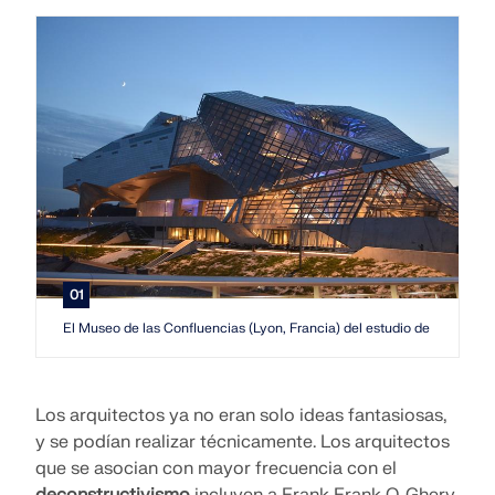
Únete a un líder mundial en software de ingeniería y
OBTENER SOPORTE
lleva tu carrera a nuevos niveles.
OBTENER LICENCIA GRATUITA
CONECTAR CON EL SOPORTE TÉCNICO
RWIND 3
EXPLORE LAS VACANTES DISPONIBLES
Software de CFD para túneles de viento digital
Más información
01
Dlubal API
El Museo de las Confluencias (Lyon, Francia) del estudio de arquitect
Su puerta al modelado paramétrico y la automatización
Los arquitectos ya no eran solo ideas fantasiosas,
y se podían realizar técnicamente. Los arquitectos
Explorar API
que se asocian con mayor frecuencia con el
deconstructivismo
incluyen a Frank Frank O. Ghery,