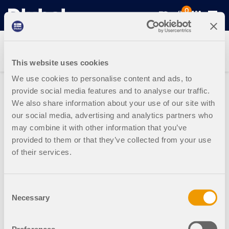
0
This website uses cookies
Soluciones
We use cookies to personalise content and ads, to
provide social media features and to analyse our traffic.
We also share information about your use of our site with
Productos
Sectores
our social media, advertising and analytics partners who
may combine it with other information that you’ve
Soporte
Áreas de aplicación
provided to them or that they’ve collected from your use
RFEM 6
of their services.
Novedades
Normas
Soporte
El único software de análisis por elementos finitos que
necesita para sus proyectos
Consent
Recursos
Servicios en línea
Formación
Novedades
Necessary
Selection
Más información
Formación
Servicio
Formación
Descargar versión completa