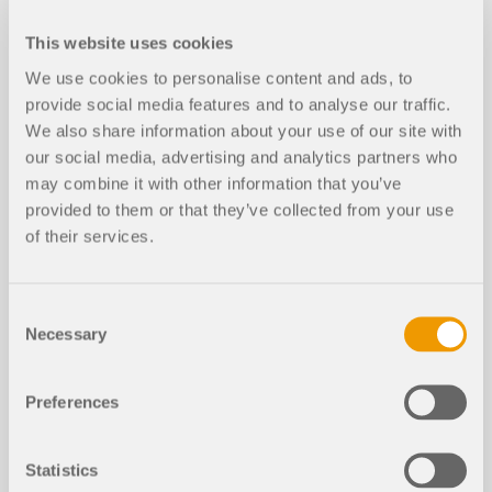
This website uses cookies
We use cookies to personalise content and ads, to
CARACTERÍSTICA DEL PRODUCTO
provide social media features and to analyse our traffic.
Tráiler: RFEM 6 | Software de análisis de
We also share information about your use of our site with
estructuras por elementos finitos
our social media, advertising and analytics partners who
may combine it with other information that you’ve
provided to them or that they’ve collected from your use
Duración:
00:01:19 min
of their services.
Consent
Necessary
Selection
Modelos para descargar
Preferences
2296x
75x
Statistics