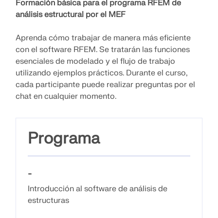
Únete a un líder mundial en software de ingeniería y
Formación básica para el programa RFEM de
OBTENER SOPORTE
lleva tu carrera a nuevos niveles.
OBTENER LICENCIA GRATUITA
análisis estructural por el MEF
CONECTAR CON EL SOPORTE TÉCNICO
RWIND 3
Aprenda cómo trabajar de manera más eficiente
EXPLORE LAS VACANTES DISPONIBLES
con el software RFEM. Se tratarán las funciones
esenciales de modelado y el flujo de trabajo
Software de CFD para túneles de viento digital
utilizando ejemplos prácticos. Durante el curso,
cada participante puede realizar preguntas por el
Más información
chat en cualquier momento.
Programa
Dlubal API
Su puerta al modelado paramétrico y la automatización
-
Introducción al software de análisis de
Explorar API
estructuras