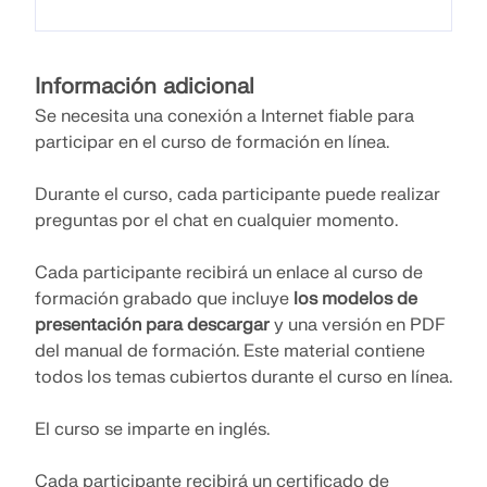
SABER MÁS
Información adicional
Se necesita una conexión a Internet fiable para
participar en el curso de formación en línea.
Durante el curso, cada participante puede realizar
preguntas por el chat en cualquier momento.
Cada participante recibirá un enlace al curso de
formación grabado que incluye
los modelos de
presentación para descargar
y una versión en PDF
del manual de formación. Este material contiene
Herramienta de Zona Geográfica
todos los temas cubiertos durante el curso en línea.
El servicio en línea de Dlubal proporciona mapas de
El curso se imparte en inglés.
zonas para la determinación rápida de cargas de
nieve, velocidades del viento y datos sísmicos.
Cada participante recibirá un certificado de