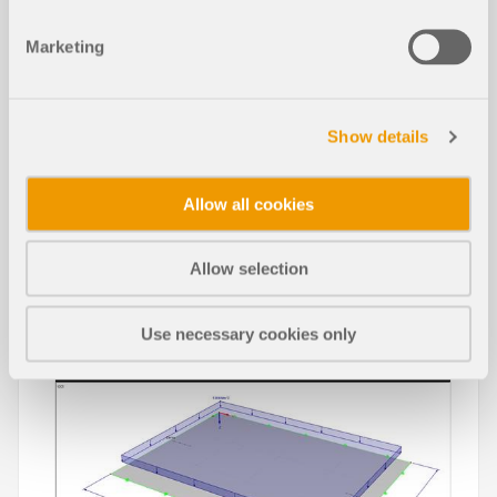
Conexión de tubo paramétrica
Marketing
Show details
Allow all cookies
Artículos de la base de datos de con
ocimientos
Allow selection
Suavizado de esfuerzos internos en
Use necessary cookies only
superficies en RFEM