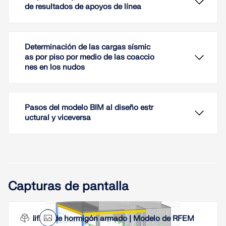
de resultados de apoyos de línea
Determinación de las cargas sísmic
as por piso por medio de las coaccio
nes en los nudos
Pasos del modelo BIM al diseño estr
uctural y viceversa
Al evaluar las fuerzas en los apoyos en línea, a
veces aparecen diagramas inverosímiles a primera
vista. En especial, para cargas variables en las
ubicaciones que también tienen un apoyo en nudo,
Capturas de pantalla
en los puntos de división y en las ubicaciones de
los bordes de las líneas de apoyo, a veces los
resultados muestran reacciones en los apoyos
Al introducir y transferir cargas horizontales como
Edificio de hormigón armado | Modelo de RFEM
inesperadas. El uso de la función de la distribución
cargas de viento o sísmicas, surgen dificultades