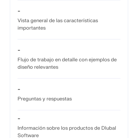
Documentación de API
-
Índice
Vista general de las características
importantes
Primeros pasos
Aplicaciones
Objetos del modelo
-
Suscripciones y precios
Flujo de trabajo en detalle con ejemplos de
diseño relevantes
Ejemplos
-
AEF para conexiones de acero
Preguntas y respuestas
Diseñe y analice las conexiones de acero utilizando
CBFEM, conforme a EN 1993‑1‑8 y AISC 360,
-
totalmente integrado en RFEM 6 para flujos de
trabajo estructurales más rápidos y precisos.
Información sobre los productos de Dlubal
Software