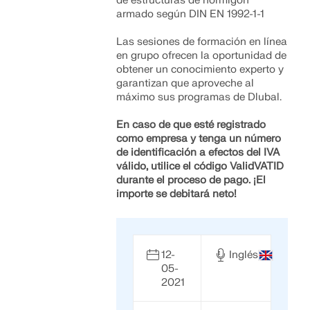
de estructuras de hormigón
Únete a un líder mundial en software de ingeniería y
OBTENER SOPORTE
armado según DIN EN 1992-1-1
lleva tu carrera a nuevos niveles.
OBTENER LICENCIA GRATUITA
CONECTAR CON EL SOPORTE TÉCNICO
Las sesiones de formación en línea
RWIND 3
EXPLORE LAS VACANTES DISPONIBLES
en grupo ofrecen la oportunidad de
obtener un conocimiento experto y
garantizan que aproveche al
Software de CFD para túneles de viento digital
máximo sus programas de Dlubal.
En caso de que esté registrado
Más información
como empresa y tenga un número
de identificación a
efectos del
IVA
válido, utilice el código ValidVATID
durante el proceso de pago. ¡El
importe se debitará neto!
Dlubal API
Su puerta al modelado paramétrico y la automatización
12-
Inglés
05-
Explorar API
2021