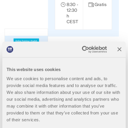
8:30 -
Gratis
Documentación de API
12:30
h
Índice
CEST
Primeros pasos
Aplicaciones
Objetos del modelo
Suscripciones y precios
Celebrados
Grabados
Ejemplos
This website uses cookies
Eurocódigo 2 |
We use cookies to personalise content and ads, to
Estructuras de
provide social media features and to analyse our traffic.
AEF para conexiones de acero
hormigón según DIN
We also share information about your use of our site with
EN 1992-1-1
our social media, advertising and analytics partners who
Diseñe y analice las conexiones de acero utilizando
CBFEM, conforme a EN 1993‑1‑8 y AISC 360,
may combine it with other information that you’ve
Formación en línea sobre el
totalmente integrado en RFEM 6 para flujos de
provided to them or that they’ve collected from your use
dimensionamiento de estructuras
trabajo estructurales más rápidos y precisos.
of their services.
de hormigón armado según DIN
EN 1992-1-1