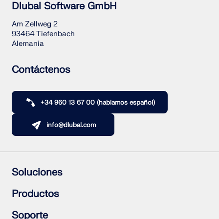
Dlubal Software GmbH
Am Zellweg 2
93464 Tiefenbach
Alemania
Contáctenos
+34 960 13 67 00 (hablamos español)
info@dlubal.com
Soluciones
Estructuras de hormigón armado
Productos
Estructuras de acero
Estructuras de madera
RFEM 6
Soporte
Uniones de acero