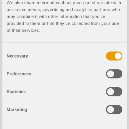
We also share information about your use of our site with
our social media, advertising and analytics partners who
may combine it with other information that you’ve
provided to them or that they’ve collected from your use
of their services.
Consent
Necessary
Selection
En este artículo técnico, aprenderá cómo funciona
la optimización de secciones dentro de los
Preferences
complementos de cálculo para el estado límite de
servicio en RFEM 6 y RSTAB 9.
Statistics
Leer más
Marketing
Apoyo de cálculo para el cálculo de
madera – Estado límite de servicio, c
NUEVO