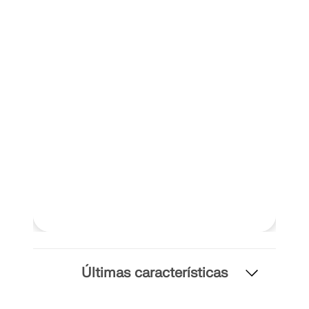
Documentación de API
Índice
Primeros pasos
Aplicaciones
Objetos del modelo
Suscripciones y precios
Ejemplos
AEF para conexiones de acero
Diseñe y analice las conexiones de acero utilizando
CBFEM, conforme a EN 1993‑1‑8 y AISC 360,
totalmente integrado en RFEM 6 para flujos de
Últimas características
trabajo estructurales más rápidos y precisos.