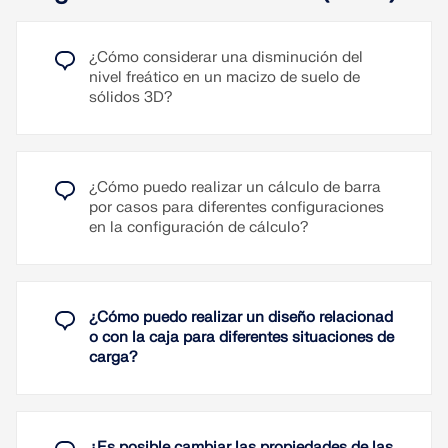
utilizando un diagrama de flujo.
Leer más
¿Cómo considerar una disminución del
En el complemento Análisis de fases de
nivel freático en un macizo de suelo de
construcción, puede usar secciones armadas por
sólidos 3D?
medio de las llamadas secciones de fase. Esto le
permite activar y desactivar las partes del tipo de
sección "Paramétrica - Maciza II" a lo largo de las
fases de construcción.
¿Cómo puedo realizar un cálculo de barra
Leer más
por casos para diferentes configuraciones
en la configuración de cálculo?
Definición sencilla de las fases de construcción
en la estructura de RFEM, incluyendo la
visualización
¿Cómo puedo realizar un diseño relacionad
Agregar, quitar, modificar y reactivar elementos
o con la caja para diferentes situaciones de
de barras, superficies y sólidos, así como sus
carga?
propiedades (por ejemplo, articulaciones en
barras y lineales, grados de libertad para
apoyos, etc.)
Combinatoria automática y manual con
¿Es posible cambiar las propiedades de las