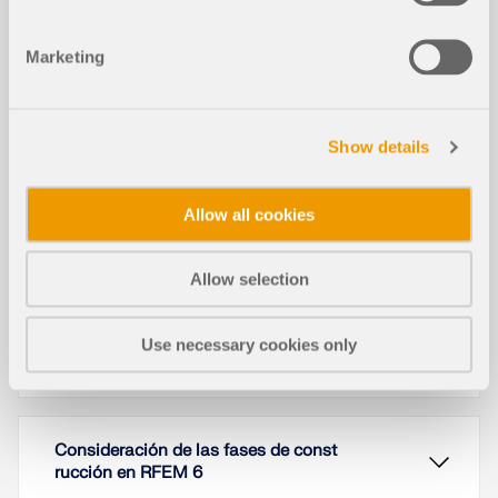
datos a menudo no es complicada pero requiere
mucho tiempo. Ahorre su valioso tiempo con la
automatización de la entrada de datos. La tarea
Marketing
descrita en el presente artículo es considerar las
plantas de una casa como etapas de construcción
individuales. Los datos se introducen utilizando un
programa C# para que el usuario no tenga que
Show details
introducir los elementos de las plantas
individuales manualmente.
Allow all cookies
Leer más
Allow selection
Definición de fases de construcción
Use necessary cookies only
en términos de modelado
Consideración de las fases de const
rucción en RFEM 6