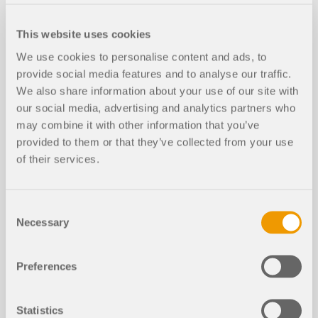
This website uses cookies
We use cookies to personalise content and ads, to
Artículos de la base de datos de con
provide social media features and to analyse our traffic.
ocimientos
We also share information about your use of our site with
our social media, advertising and analytics partners who
Servicio web y API para análisis de f
may combine it with other information that you’ve
ases de construcción
provided to them or that they’ve collected from your use
of their services.
Consent
Necessary
Selection
Preferences
Al calcular estructuras regulares, la entrada de
Statistics