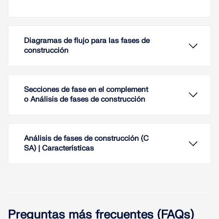
Diagramas de flujo para las fases de
construcción
Secciones de fase en el complement
o Análisis de fases de construcción
Análisis de fases de construcción (C
SA) | Características
En la definición de la fase de construcción y la
carga, puede mostrar las relaciones gráficamente,
Preguntas más frecuentes (FAQs)