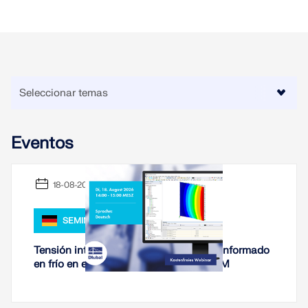
SABER MÁS
Eventos
18-08-2026
SEMINARIO WEB
Herramienta de Zona Geográfica
Tensión interna en la fachada: vidrio conformado
El servicio en línea de Dlubal proporciona mapas de
en frío en el proceso de cálculo de RFEM
zonas para la determinación rápida de cargas de
nieve, velocidades del viento y datos sísmicos.