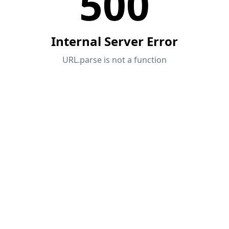
Únete a un líder mundial en software de ingeniería y
OBTENER SOPORTE
lleva tu carrera a nuevos niveles.
OBTENER LICENCIA GRATUITA
CONECTAR CON EL SOPORTE TÉCNICO
RWIND 3
EXPLORE LAS VACANTES DISPONIBLES
Software de CFD para túneles de viento digital
Más información
Dlubal API
Su puerta al modelado paramétrico y la automatización
Explorar API