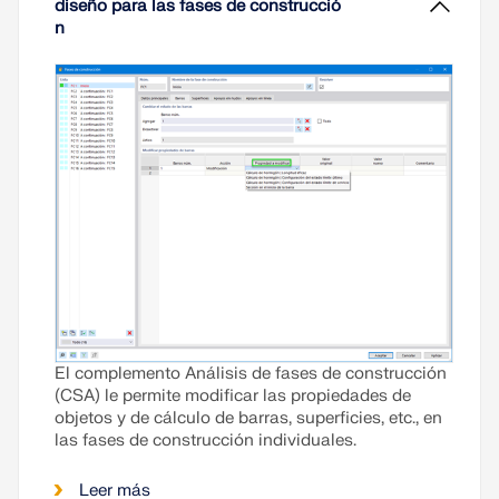
Leer más
diseño para las fases de construcció
influencia del proceso de construcción. En RFEM
n
6, esto es posible utilizando el complemento
Análisis de fases de construcción (CSA).
Leer más
El complemento Análisis de fases de construcción
(CSA) le permite modificar las propiedades de
objetos y de cálculo de barras, superficies, etc., en
las fases de construcción individuales.
Leer más