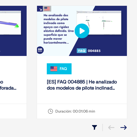
FAQ
mo
[ES] FAQ 004885 | He analizado
rforada
dos modelos de pilote inclinado
como apoyo con ...
Duración:
00:01:06 min