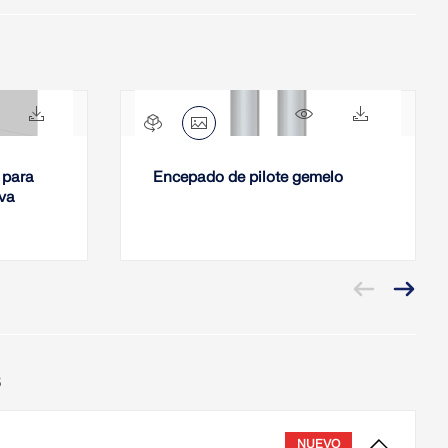
673x
171x
1092x
130x
 para
Encepado de pilote gemelo
rva
s
NUEVO