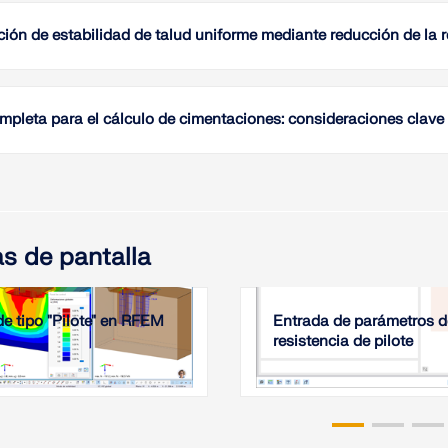
con una
las carg
ación de estabilidad de talud uniforme mediante reducción de la r
realiza
de suel
En este 
inclina
segurida
mediant
reducci
mpleta para el cálculo de cimentaciones: consideraciones clave 
suposic
como ej
combina
y se com
Este art
Hrubešo
cimenta
princip
Leer
importan
resiste
moderna
2021;45
estructu
s de pantalla
Leer
Leer
de tipo "Pilote" en RFEM
Entrada de parámetros d
resistencia de pilote