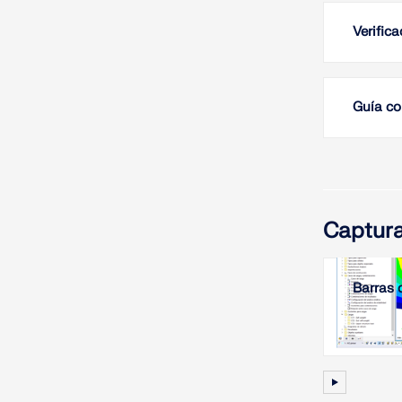
Verific
Guía co
Captura
Barras 