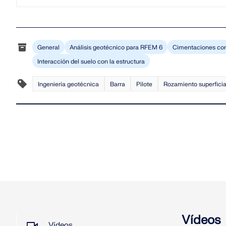
General
Análisis geotécnico para RFEM 6
Cimentaciones con 
Interacción del suelo con la estructura
Ingeniería geotécnica
Barra
Pilote
Rozamiento superficia
Vídeos
Vídeos