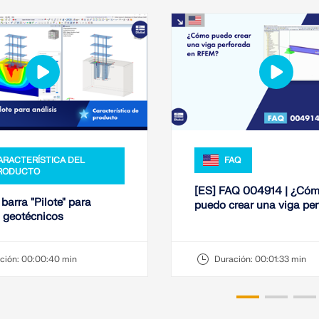
ARACTERÍSTICA DEL
FAQ
RODUCTO
[ES] FAQ 004914 | ¿Có
barra "Pilote" para
puedo crear una viga pe
s geotécnicos
en RFEM?
ción:
00:00:40 min
Duración:
00:01:33 min