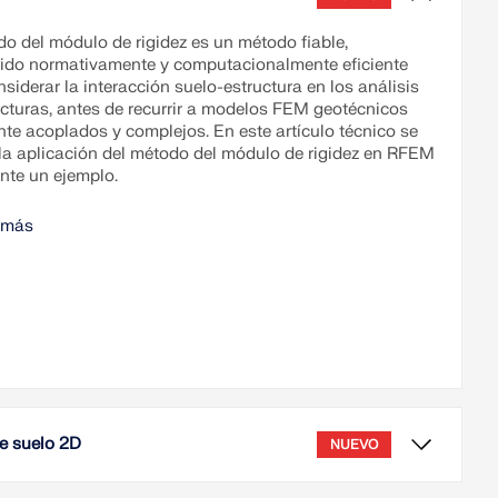
do del módulo de rigidez es un método fiable,
ido normativamente y computacionalmente eficiente
siderar la interacción suelo-estructura en los análisis
ucturas, antes de recurrir a modelos FEM geotécnicos
nte acoplados y complejos. En este artículo técnico se
 la aplicación del método del módulo de rigidez en RFEM
nte un ejemplo.
 más
de suelo 2D
NUEVO
tículo técnico describe la modelación de un rascacielos