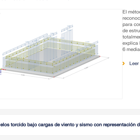
El méto
reconoc
para con
de estr
totalme
explica
6 media
Leer
elos torcido bajo cargas de viento y sismo con representación 
Este ar