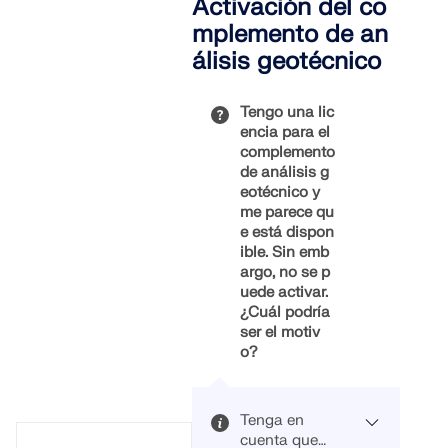
sentido
Activación del co
"Conjunto de
generar el
analizar el
sólidos de
macizo a
mplemento de an
suelo con los
suelo" en el
partir de
álisis geotécnico
modelos de
cuadro de
muestras de
material de
diálogo de
suelo para
suelo
entrada.
aprovechar
Tengo una lic
específicos
la ventaja de
encia para el
sometidos a
los sólidos
complemento
las cargas o
del suelo
de análisis g
casos de
generados
eotécnico y
carga
con los
me parece qu
individuales
materiales
e está dispon
si no se tiene
del suelo y
ible. Sin emb
en cuenta al
las interfaces
argo, no se p
menos el
de capas
uede activar.
peso propio
resultantes
¿Cuál podría
del suelo
de los datos
ser el motiv
siempre
de las
o?
predominant
investigacion
e.
es del suelo
contenidos
Tenga en
en las
cuenta que
Mostrar más
muestras de