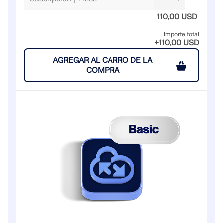
Únete a un líder mundial en software de ingeniería y
OBTENER SOPORTE
lleva tu carrera a nuevos niveles.
OBTENER LICENCIA GRATUITA
110,00 USD
CONECTAR CON EL SOPORTE TÉCNICO
RWIND 3
Importe total
EXPLORE LAS VACANTES DISPONIBLES
+110,00 USD
AGREGAR AL CARRO DE LA
Software de CFD para túneles de viento digital
COMPRA
Más información
Dlubal API
Su puerta al modelado paramétrico y la automatización
Explorar API