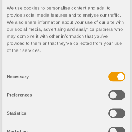
110,00 USD
ZONAS DE CARGA
We use cookies to personalise content and ads, to
provide social media features and to analyse our traffic.
Importe total
+110,00 USD
We also share information about your use of our site with
our social media, advertising and analytics partners who
AGREGAR AL CARRO DE LA
COMPRA
may combine it with other information that you’ve
provided to them or that they’ve collected from your use
of their services.
Consent
Necessary
Selection
Productos anteriores
Preferences
Statistics
Marketing