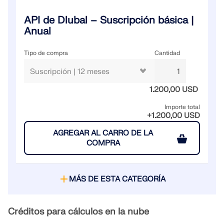
Documentación de API
API de Dlubal – Suscripción básica |
Índice
Anual
Primeros pasos
Tipo de compra
Cantidad
Aplicaciones
Objetos del modelo
1.200,00 USD
Suscripciones y precios
Importe total
Ejemplos
+1.200,00 USD
AGREGAR AL CARRO DE LA
COMPRA
AEF para conexiones de acero
Diseñe y analice las conexiones de acero utilizando
MÁS DE ESTA CATEGORÍA
CBFEM, conforme a EN 1993‑1‑8 y AISC 360,
totalmente integrado en RFEM 6 para flujos de
trabajo estructurales más rápidos y precisos.
Créditos para cálculos en la nube