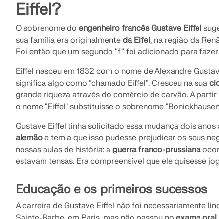
Eiffel?
O sobrenome do
engenheiro francês Gustave Eiffel
suge
sua família era originalmente
da Eifel
, na região da Renâ
Foi então que um segundo “f” foi adicionado para fazer
Eiffel nasceu em 1832 com o nome de Alexandre Gusta
significa algo como “chamado Eiffel”. Cresceu na sua
ci
grande riqueza através do comércio de carvão. A partir
o nome "Eiffel" substituísse o sobrenome "Bonickhausen 
Gustave Eiffel tinha solicitado essa mudança dois anos
alemão
e temia que isso pudesse prejudicar os seus n
nossas aulas de história: a
guerra franco-prussiana
ocor
estavam tensas. Era compreensível que ele quisesse jog
Educação e os primeiros sucessos
A carreira de Gustave Eiffel não foi necessariamente lin
Sainte-Barbe, em Paris, mas não passou no
exame oral