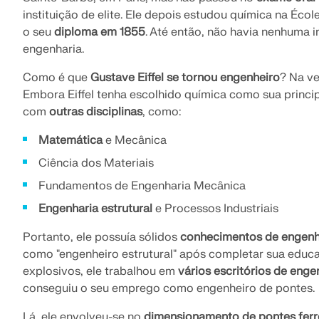
instituição de elite. Ele depois estudou química na Éco
o seu
diploma em 1855
. Até então, não havia nenhuma i
engenharia.
Como é que
Gustave Eiffel se tornou engenheiro
? Na ve
Embora Eiffel tenha escolhido química como sua princi
com
outras disciplinas
, como:
Matemática
e Mecânica
Ciência dos Materiais
Fundamentos de Engenharia Mecânica
Engenharia estrutural
e Processos Industriais
Portanto, ele possuía sólidos
conhecimentos de engenh
como "engenheiro estrutural" após completar sua educ
explosivos, ele trabalhou em
vários escritórios de enge
conseguiu o seu emprego como engenheiro de pontes.
Lá, ele envolveu-se no
dimensionamento de pontes ferr