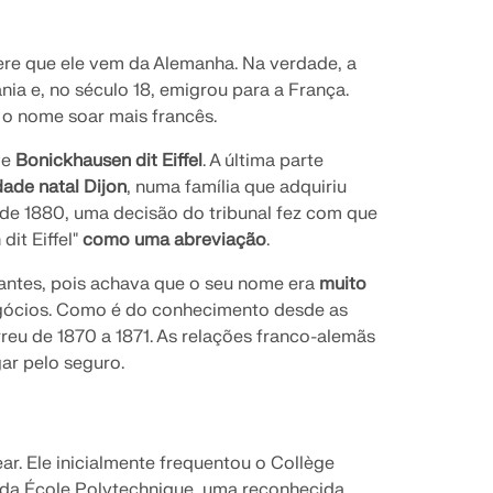
re que ele vem da Alemanha. Na verdade, a
nia e, no século 18, emigrou para a França.
 o nome soar mais francês.
ve
Bonickhausen dit Eiffel
. A última parte
dade natal Dijon
, numa família que adquiriu
 de 1880, uma decisão do tribunal fez com que
dit Eiffel"
como uma abreviação
.
 antes, pois achava que o seu nome era
muito
egócios. Como é do conhecimento desde as
reu de 1870 a 1871. As relações franco-alemãs
ar pelo seguro.
ear. Ele inicialmente frequentou o Collège
da École Polytechnique, uma reconhecida