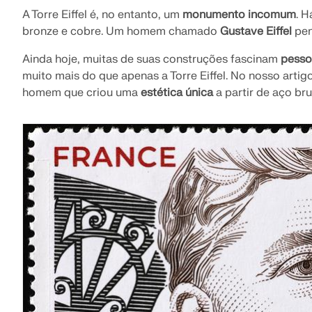
A Torre Eiffel é, no entanto, um
monumento incomum
. 
bronze e cobre. Um homem chamado
Gustave Eiffel
pen
SABER MAIS
Ainda hoje, muitas de suas construções fascinam
pesso
muito mais do que apenas a Torre Eiffel. No nosso arti
homem que criou uma
estética única
a partir de aço bru
Produtos desatualizados