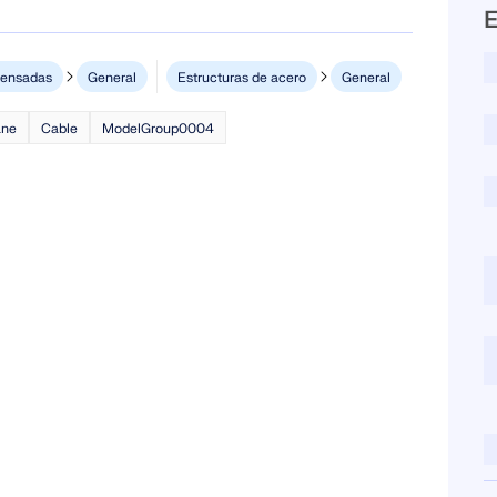
E
ZONAS DE CARGA
tensadas
General
Estructuras de acero
General
ne
Cable
ModelGroup0004