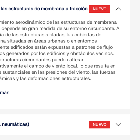
 las estructuras de membrana a tracción
NUEVO
imiento aerodinámico de las estructuras de membrana
 depende en gran medida de su entorno circundante. A
ia de las estructuras aisladas, las cubiertas de
a situadas en áreas urbanas o en entornos
nte edificados están expuestas a patrones de flujo
os generados por los edificios y obstáculos vecinos.
structuras circundantes pueden alterar
ativamente el campo de viento local, lo que resulta en
sustanciales en las presiones del viento, las fuerzas
ámicas y las deformaciones estructurales.
 más
s neumáticas)
NUEVO
lización y simulación de estructuras inflables, como