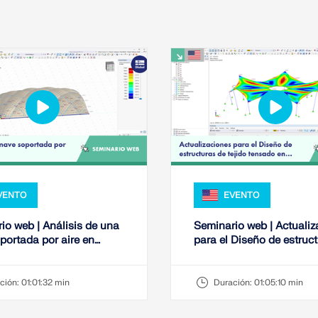
VENTO
EVENTO
io web | Análisis de una
Seminario web | Actualiz
portada por aire en
para el Diseño de estruc
6
tejido tensado en RFEM 
ción:
01:01:32 min
Duración:
01:05:10 min