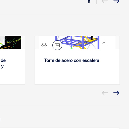
2481x
101x
3922x
271x
 de
Torre de acero con escalera
 y
s