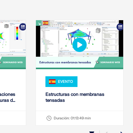
EVENTO
aciones
Estructuras con membranas
turas de
tensadas
6
Duración:
01:13:49 min