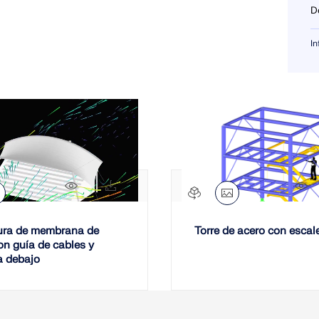
D
Aq
In
pa
of
de
2481x
101x
3
ura de membrana de
Torre de acero con escal
on guía de cables y
a debajo