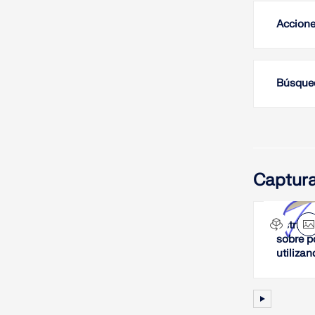
Accione
Búsqued
Captura
Estruct
sobre p
utiliza
comple
forma 