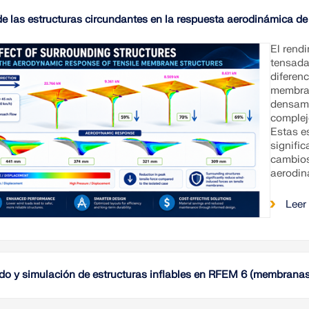
de las estructuras circundantes en la respuesta aerodinámica de
El rend
tensada
diferenc
membran
densame
complej
Estas e
signific
cambios 
aerodin
Leer
o y simulación de estructuras inflables en RFEM 6 (membrana
La mode