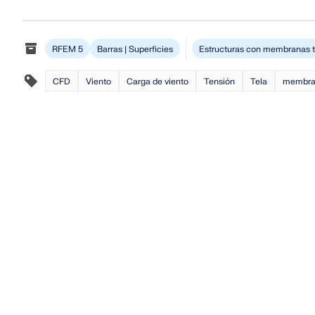
SABER MÁS
RFEM 5
Barras | Superficies
Estructuras con membranas 
CFD
Viento
Carga de viento
Tensión
Tela
membra
Productos anteriores