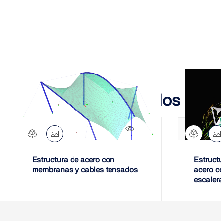
Modelos relacionados
2326x
Estructura de acero con
Estruct
membranas y cables tensados
acero c
escaler