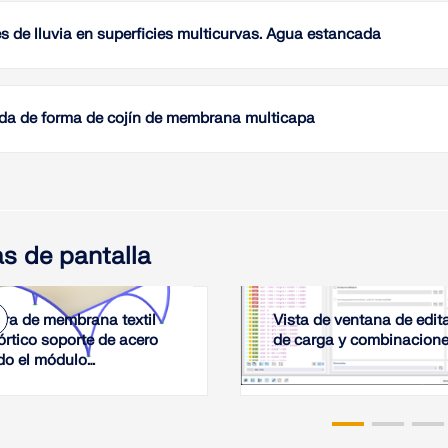
cojines
del com
s de lluvia en superficies multicurvas. Agua estancada
pretensi
presión
Para su
la cual
membran
encontr
carga d
a de forma de cojín de membrana multicapa
deforma
en comp
materia
agua co
La búsq
element
tanto, 
en RFEM
análisis
el agua
con el 
planifi
curvatu
de equi
neumáti
las cond
s de pantalla
la presi
Leer
Leer
Leer
ura de membrana textil
Vista de ventana de edit
órtico soporte de acero
de carga y combinacion
ndo el módulo
mentario Búsqueda de
en RFEM 6