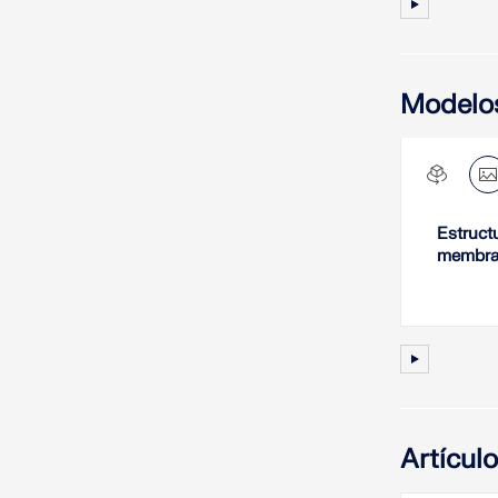
Modelo
Estruct
membra
Artícul