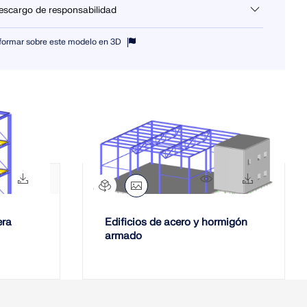
escargo de responsabilidad
uí puede descargar varios modelos de estructuras que puede usar
formar sobre este modelo en 3D
ra fines de formación o para sus proyectos. Sin embargo, no
recemos ninguna garantía u obligación por la precisión o integridad
 los modelos.
922x
271x
5804x
169x
era
Edificios de acero y hormigón
armado