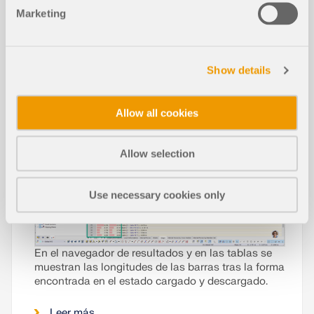
la pre-tensión y la carga debida a la presión
Marketing
interna.
Leer más
Longitud de barra cargada y descar
gada
Leer más
Show details
Allow all cookies
Allow selection
Use necessary cookies only
En el navegador de resultados y en las tablas se
muestran las longitudes de las barras tras la forma
encontrada en el estado cargado y descargado.
Leer más