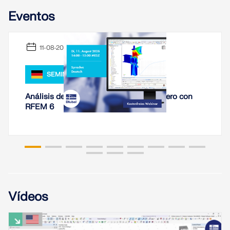
Documentación de API
Eventos
Índice
Primeros pasos
11-08-2026
Aplicaciones
SEMINARIO WEB
Objetos del modelo
Suscripciones y precios
Análisis de rigidez de conexiones de acero con
RFEM 6
Ejemplos
AEF para conexiones de acero
Diseñe y analice las conexiones de acero utilizando
CBFEM, conforme a EN 1993‑1‑8 y AISC 360,
Vídeos
totalmente integrado en RFEM 6 para flujos de
trabajo estructurales más rápidos y precisos.