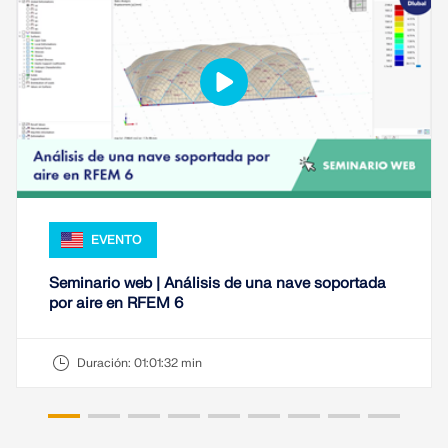
SABER MÁS
EVENTO
Seminario web | Análisis de una nave soportada
por aire en RFEM 6
Herramienta de Zona Geográfica
Duración:
01:01:32 min
El servicio en línea de Dlubal proporciona mapas de
zonas para la determinación rápida de cargas de
nieve, velocidades del viento y datos sísmicos.