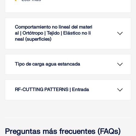
Comportamiento no lineal del materi
al | Ortótropo | Tejido | Elástico no li
neal (superficies)
Tipo de carga agua estancada
RF-CUTTING PATTERNS | Entrada
Preguntas más frecuentes (FAQs)
El modelo de material "Ortótropo | Tejido | Elástico