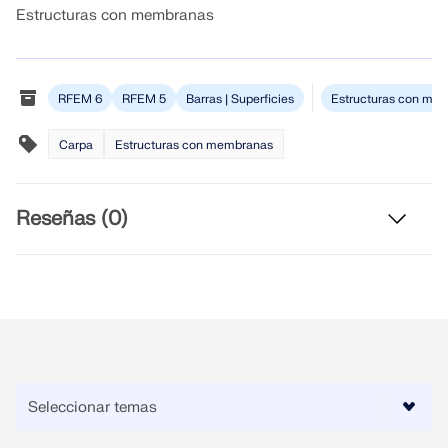
Únete a un líder mundial en software de ingeniería y
OBTENER SOPORTE
Estructuras con membranas
lleva tu carrera a nuevos niveles.
OBTENER LICENCIA GRATUITA
CONECTAR CON EL SOPORTE TÉCNICO
RWIND 3
EXPLORE LAS VACANTES DISPONIBLES
RFEM 6
RFEM 5
Barras | Superficies
Estructuras con me
Software de CFD para túneles de viento digital
Carpa
Estructuras con membranas
Más información
Reseñas (0)
Dlubal API
Su puerta al modelado paramétrico y la automatización
Explorar API