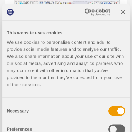
This website uses cookies
We use cookies to personalise content and ads, to
provide social media features and to analyse our traffic.
We also share information about your use of our site with
our social media, advertising and analytics partners who
may combine it with other information that you’ve
provided to them or that they’ve collected from your use
La clase de sección se puede mostrar como un
of their services.
valor de resultado gráfico.
Esta característica está disponible para todas las
normas de diseño de los complementos Cálculo de
acero y Cálculo de aluminio.
Consent
La clasificación de secciones se realiza en el
Necessary
Selection
contexto del cálculo de acero o aluminio en cada
punto x y, por lo tanto, puede variar a lo largo de la
longitud de la barra. Además, la clase de sección
Preferences