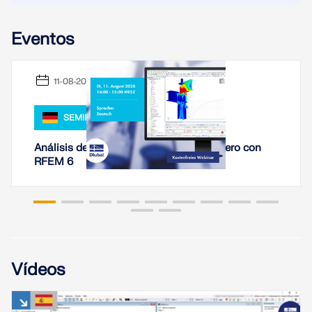
Únete a un líder mundial en software de ingeniería y
OBTENER SOPORTE
lleva tu carrera a nuevos niveles.
OBTENER LICENCIA GRATUITA
CONECTAR CON EL SOPORTE TÉCNICO
Eventos
RWIND 3
EXPLORE LAS VACANTES DISPONIBLES
11-08-2026
Software de CFD para túneles de viento digital
SEMINARIO WEB
Más información
Análisis de rigidez de conexiones de acero con
RFEM 6
Dlubal API
Su puerta al modelado paramétrico y la automatización
Vídeos
Explorar API