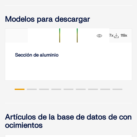
SABER MÁS
Modelos para descargar
1297x
119x
Sección de aluminio
Herramienta de Zona Geográfica
El servicio en línea de Dlubal proporciona mapas de
Artículos de la base de datos de con
zonas para la determinación rápida de cargas de
ocimientos
nieve, velocidades del viento y datos sísmicos.