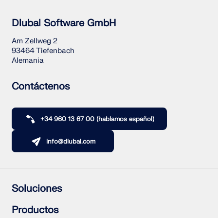
Dlubal Software GmbH
Am Zellweg 2
93464 Tiefenbach
Alemania
Contáctenos
+34 960 13 67 00 (hablamos español)
info@dlubal.com
Soluciones
Estructuras de hormigón armado
Productos
Estructuras de acero