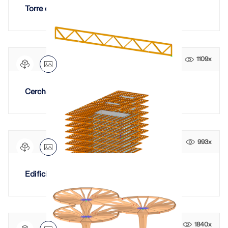
Torre de observación en Avondale Forest
1109x
Cercha de madera
993x
Edificio "Crocodile" en Lokstadt, Winterthur
1840x