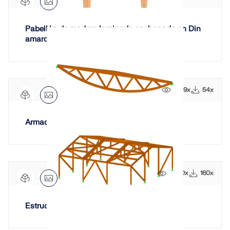
Pabellón de madera laminada enchapada en Din
amarca
1309x
54x
Armadura de celosía de madera
2040x
160x
Estructura de nave de madera