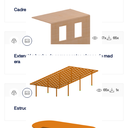
Cadre ouvrant de fenêtre
417x
65x
Extensión hecha de componentes planos de mad
era
65x
1x
Estructura de Pérgola de Madera