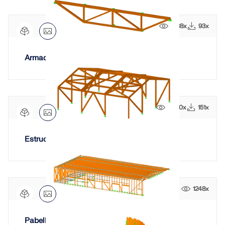
1788x
93x
Armadura de celosía de madera
2500x
151x
Estructura de nave de madera
1248x
Pabellón de madera en voladizo