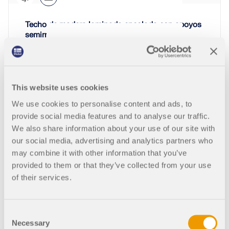
Techo de madera laminada encolada con apoyos
semirrígidos
591x
32x
This website uses cookies
We use cookies to personalise content and ads, to
provide social media features and to analyse our traffic.
Techo resistente con vigas de madera
We also share information about your use of our site with
our social media, advertising and analytics partners who
may combine it with other information that you’ve
provided to them or that they’ve collected from your use
2119x
123x
of their services.
Estructura reticular de madera | Diseño curvo
Consent
Necessary
Selection