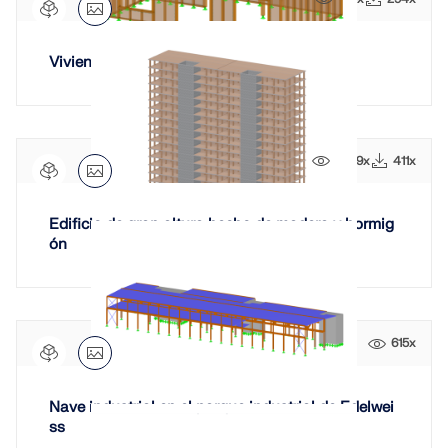
Vivienda unifamiliar aislada de madera
3999x
411x
Edificio de gran altura hecho de madera y hormig
ón
615x
Nave industrial en el parque industrial de Edelwei
ss