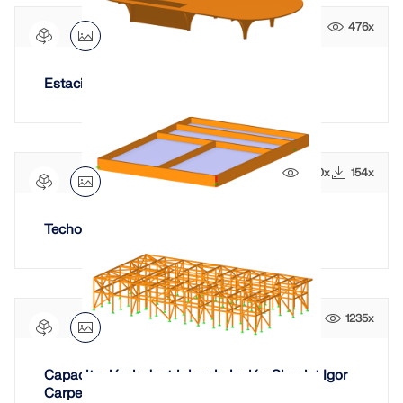
476x
Estación de carga Better Energy, Dinamarca
800x
154x
Techo con liberaciones de línea
1235x
Capacitación industrial en la legión Siegrist Igor
Carpenteria