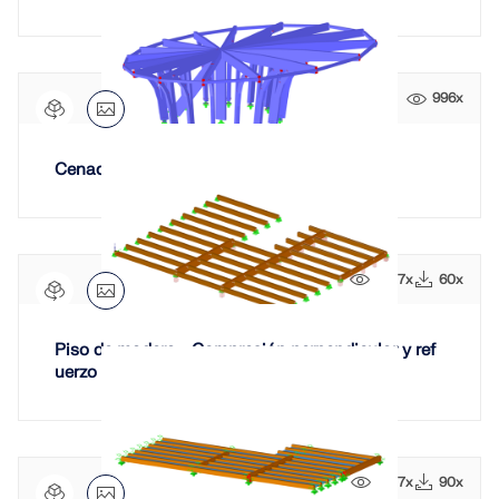
996x
Cenador en Berna, Suiza
1047x
60x
Piso de madera - Compresión perpendicular y ref
uerzo con tirafondos
1077x
90x