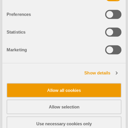
1609x
92x
Preferences
Estructura de rejilla de madera
Statistics
Marketing
1298x
57x
Show details
Estructura de rejilla de madera | Rejilla hexagonal
Allow all cookies
975x
50x
Allow selection
Estructura de enrejado de madera | Rejilla triangul
Use necessary cookies only