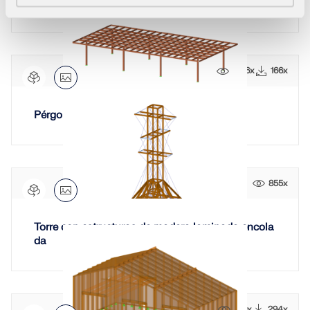
ar
1286x
166x
Pérgola de madera
855x
Torre con estructuras de madera laminada encola
da
1119x
294x