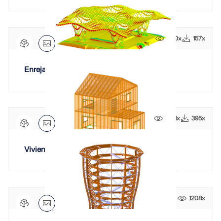
3110x
157x
Enrejado de madera
1501x
395x
Vivienda unifamiliar de entramado ligero
1208x