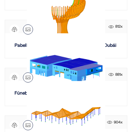
812x
Pabellón de madera laminada encolada en Dubái
881x
Fúnebre de CLT
904x