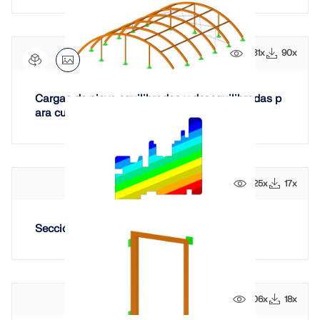
ZONAS DE CARGA
481x
90x
Cargas de nieve equilibradas y desequilibradas p
ara cubiertas curvas | ASCE 7-22
125x
17x
Sección de la unión de madera
Productos anteriores
106x
18x