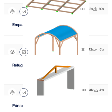
SABER MÁS
573x
89x
Emparrillado de vigas
342x
51x
Refugio de madera
Herramienta de Zona Geográfica
331x
41x
El servicio en línea de Dlubal proporciona mapas de
zonas para la determinación rápida de cargas de
nieve, velocidades del viento y datos sísmicos.
Pórtico de hormigón armado