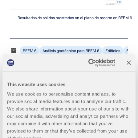
OBTENER SOPORTE
EXPLORE LAS VACANTES DISPONIBLES
OBTENER LICENCIA GRATUITA
CONECTAR CON EL SOPORTE TÉCNICO
Resultados de sólidos mostrados en el plano de recorte en RFEM 6
RWIND 3
Software de CFD para túneles de viento digital
RFEM 6
Análisis geotécnico para RFEM 6
Edificios
Estruc
Más información
This website uses cookies
Dlubal API
We use cookies to personalise content and ads, to
provide social media features and to analyse our traffic.
Su puerta al modelado paramétrico y la automatización
We also share information about your use of our site with
Mia: asistente de IA
our social media, advertising and analytics partners who
Explorar API
may combine it with other information that you’ve
provided to them or that they’ve collected from your use