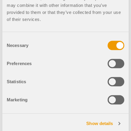
Documentation API
may combine it with other information that you’ve
Index
provided to them or that they’ve collected from your use
of their services.
Premiers pas
Applications
Consent
Objets de modèle
Necessary
Selection
Abonnements & prix
Exemples
Preferences
Statistics
Analyse aux éléments finis pour les
assemblages en acier
Marketing
Concevez et analysez des connexions en acier en
utilisant le CBFEM, conforme aux normes EN
1993‑1‑8 et AISC 360, entièrement intégré dans
RFEM 6 pour des flux de travail structurels plus
Show details
rapides et plus précis.