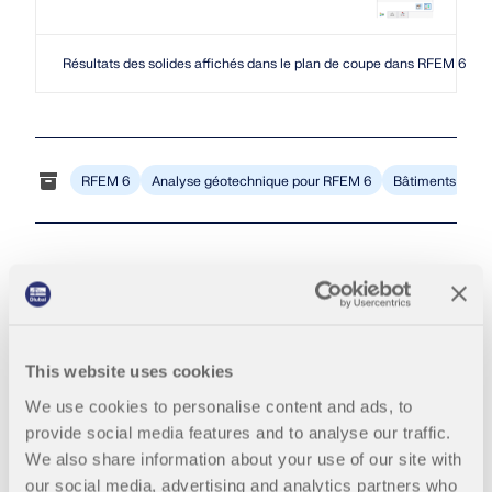
Rejoignez un leader mondial des logiciels
d'ingénierie et faites passer votre carrière à un
RWIND 3
CONTACTER LE SUPPORT
niveau supérieur.
OBTENIR DE L’ASSISTANCE
OBTENIR UNE VERSION GRATUITE
Résultats des solides affichés dans le plan de coupe dans RFEM 6
Logiciel CFD pour souffleries numériques
DÉCOUVRIR LES OFFRES D’EMPLOI
En savoir plus
RFEM 6
Analyse géotechnique pour RFEM 6
Bâtiments
St
API Dlubal
Votre porte vers la modélisation paramétrique et
l’automatisation
This website uses cookies
We use cookies to personalise content and ads, to
Mia : Assistante IA
Découvrir l’API
provide social media features and to analyse our traffic.
We also share information about your use of our site with
our social media, advertising and analytics partners who