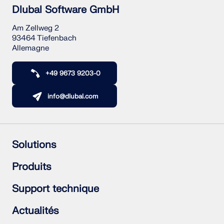
Dlubal Software GmbH
Am Zellweg 2
93464 Tiefenbach
Allemagne
+49 9673 9203-0
info@dlubal.com
Solutions
Structures en béton armé
Produits
Structures acier
Structures en bois
RFEM 6
Support technique
Assemblages acier
RSTAB 9
RSECTION 1
Foire aux Questions (FAQ)
Actualités
RWIND 3
Poser une question