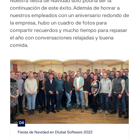
Nuestra fiesta de Navidad solo podría ser la
ZONAS DE CARGA
continuación de este éxito. Además de honrar a
nuestros empleados con un aniversario redondo de
la empresa, hubo un cuadro de fotos para
compartir recuerdos y mucho tiempo para repasar
el año con conversaciones relajadas y buena
comida.
Productos anteriores
04
Fiesta de Navidad en Dlubal Software 2022