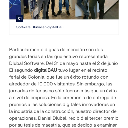
Únete a un líder mundial en software de ingeniería y
OBTENER SOPORTE
lleva tu carrera a nuevos niveles.
OBTENER LICENCIA GRATUITA
CONECTAR CON EL SOPORTE TÉCNICO
01
RWIND 3
EXPLORE LAS VACANTES DISPONIBLES
Software Dlubal en digitalBau
Software de CFD para túneles de viento digital
Particularmente dignas de mención son dos
Más información
grandes ferias en las que estuvo representada
Dlubal Software. Del 31 de mayo hasta el 2 de junio
El segundo
digitalBAU
tuvo lugar en el recinto
ferial de Colonia, que fue un éxito rotundo con
Dlubal API
alrededor de 10.000 visitantes. Sin embargo, las
jornadas de ferias no sólo fueron más que un éxito
a nivel de empresa. En la ceremonia de entrega de
Su puerta al modelado paramétrico y la automatización
premios a las soluciones digitales innovadoras en
la industria de la construcción, nuestro director de
Explorar API
operaciones, Daniel Dlubal, recibió el tercer premio
por su tesis de maestría, que se dedicó a examinar