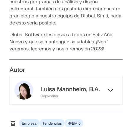
nuestros programas de análisis y diseño
estructural. También nos gustaría expresar nuestro
gran elogio a nuestro equipo de Dlubal. Sin ti, nada
de esto sería posible.
Dlubal Software les desea a todos un Feliz Año
Nuevo y que se mantengan saludables. ¡Nos '
veremos, leeremos y nos oiremos en 2023!
Autor
Luisa Mannheim, B.A.
Copywriter
Luisa trabaja como redactora y se
encarga del blog de Dlubal. En este
contexto, crea contenidos
Empresa
Tendencias
RFEM 5
editoriales, textos y titulares, y
garantiza una redacción coherente