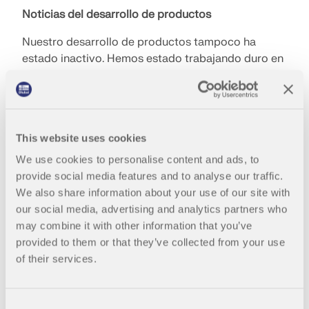
Noticias del desarrollo de productos
Nuestro desarrollo de productos tampoco ha
estado inactivo. Hemos estado trabajando duro en
nuestros nuevos programas RFEM 6, RSTAB 9,
RSECTION 1 y RWIND 2. Numerosas
funciones
nuevas
aseguran que los usuarios puedan trabajar
de forma aún más eficaz con nuestras herramientas
This website uses cookies
de software. En particular, nos gustaría destacar
los siguientes logros en el desarrollo de productos:
We use cookies to personalise content and ads, to
provide social media features and to analyse our traffic.
Integración de RFEM 5 y RSTAB 8 en Autodesk
We also share information about your use of our site with
Revit
our social media, advertising and analytics partners who
Conexión de secciones huecas rectangulares en
may combine it with other information that you’ve
el complemento Uniones de acero
provided to them or that they’ve collected from your use
of their services.
Cálculo de madera contralaminada según EC 5
Cálculo de secciones para barras de acero
conformadas en frío según EN 1993-1-3
Consent