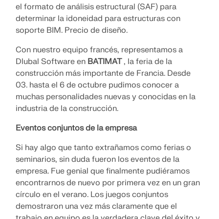
el formato de análisis estructural (SAF) para
Documentación de API
determinar la idoneidad para estructuras con
Índice
soporte BIM. Precio de diseño.
Primeros pasos
Con nuestro equipo francés, representamos a
Aplicaciones
Dlubal Software en
BATIMAT
, la feria de la
construcción más importante de Francia. Desde
Objetos del modelo
03. hasta el 6 de octubre pudimos conocer a
Suscripciones y precios
muchas personalidades nuevas y conocidas en la
Ejemplos
industria de la construcción.
Eventos conjuntos de la empresa
Si hay algo que tanto extrañamos como ferias o
AEF para conexiones de acero
seminarios, sin duda fueron los eventos de la
empresa. Fue genial que finalmente pudiéramos
Diseñe y analice las conexiones de acero utilizando
CBFEM, conforme a EN 1993‑1‑8 y AISC 360,
encontrarnos de nuevo por primera vez en un gran
totalmente integrado en RFEM 6 para flujos de
círculo en el verano. Los juegos conjuntos
trabajo estructurales más rápidos y precisos.
demostraron una vez más claramente que el
trabajo en equipo es la verdadera clave del éxito y