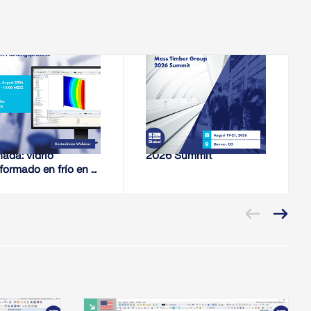
18-08-2026
19-08-2026 - 21-08-2026
SEMINARIO WEB
CONFERENCIA
sión interna en la
Mass Timber Group
hada: vidrio
2026 Summit
formado en frío en el
ceso de cálculo de
EM