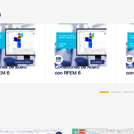
s
8-2026
13-08-2026
EMINARIO WEB
SEMINARIO WEB
 de rigidez de
Análisis de rigidez de
Ten
nes de acero
Conexiones de Acero
fac
EM 6
con RFEM 6
con
pro
RF