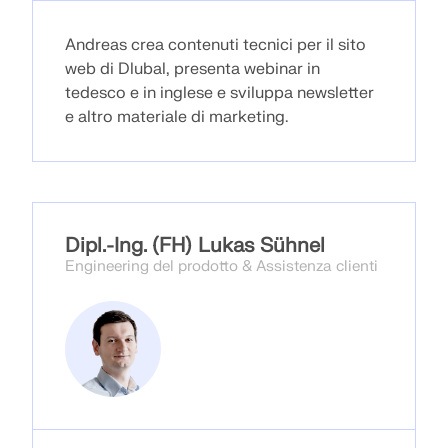
SCOPRI DI PIÙ
Andreas crea contenuti tecnici per il sito
web di Dlubal, presenta webinar in
tedesco e in inglese e sviluppa newsletter
e altro materiale di marketing.
Dipl.-Ing. (FH) Lukas Sühnel
Engineering del prodotto & Assistenza clienti
Geo-Zone Tool
Il servizio online Dlubal fornisce mappe delle zone
per la rapida determinazione dei carichi da neve,
delle velocità del vento e dei dati sismici.