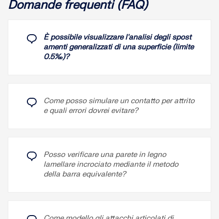
Domande frequenti (FAQ)
È possibile visualizzare l'analisi degli spost
amenti generalizzati di una superficie (limite
Sulle isolinee possono essere visualizzati i valori
0.5‰)?
risultanti per spostamenti generalizzati, forze
interne, tensioni, ecc.
I risultati delle tensioni del solido possono essere
Leggi di più
Come posso simulare un contatto per attrito
visualizzati come punti colorati negli elementi finiti.
e quali errori dovrei evitare?
Leggi di più
Oltre all
Infittimento della mesh' e alla 'Direzione
specifica' per i solidi, è possibile attivare l'opzione
'Griglia per risultati', che consente di organizzare i
Posso verificare una parete in legno
punti della griglia nello spazio solido. Tra le altre
lamellare incrociato mediante il metodo
cose, il centro di gravità può essere impostato
della barra equivalente?
come origine. C'è anche la possibilità di attivare la
visibilità della griglia per i risultati numerici nel
'Navigatore - Visualizza' sotto Oggetti base.
Come modello gli attacchi articolati di