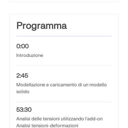
Unisciti a un leader globale nel software di
RICEVI ASSISTENZA
ingegneria e porta la tua carriera a nuovi livelli.
COLLEGARSI CON L'ASSISTENZA
OTTIENI LICENZA GRATUITA
RWIND 3
SCOPRI LE POSIZIONI APERTE
Programma
Software CFD per la galleria del vento digitale
0:00
Per maggiori informazioni
Introduzione
2:45
API Dlubal
Modellazione e caricamento di un modello
solido
La vostra porta verso la modellazione parametrica e
l'automazione
53:30
Scopri l'API
Analisi delle tensioni utilizzando l'add-on
Analisi tensioni-deformazioni