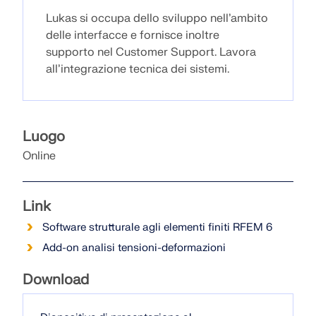
VERIFICA DELLE ZONE DI CARICO
Lukas si occupa dello sviluppo nell’ambito
delle interfacce e fornisce inoltre
supporto nel Customer Support. Lavora
all’integrazione tecnica dei sistemi.
Luogo
Online
Link
Prodotti obsoleti
Software strutturale agli elementi finiti RFEM 6
Add-on analisi tensioni-deformazioni
Download