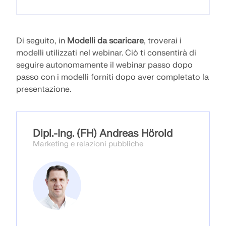
API Documentation
Indice
Di seguito, in
Modelli da scaricare
, troverai i
Introduzione
modelli utilizzati nel webinar. Ciò ti consentirà di
Applicazioni
seguire autonomamente il webinar passo dopo
passo con i modelli forniti dopo aver completato la
Oggetti del modello
presentazione.
Abbonamenti e prezzi
Esempi
Dipl.-Ing. (FH) Andreas Hörold
Marketing e relazioni pubbliche
FEM per collegamenti in acciaio
Progetta e analizza giunti in acciaio utilizzando
CBFEM, conforme a EN 1993‑1‑8 e AISC 360,
completamente integrato in RFEM 6 per flussi di
lavoro strutturali più veloci e precisi.