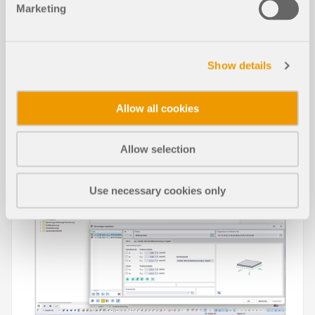
Marketing
Articoli tecnici della Knowledge Base
Show details
Serbatoio a doppia camera interrato
soggetto a forza di galleggiamento
Allow all cookies
Allow selection
Use necessary cookies only