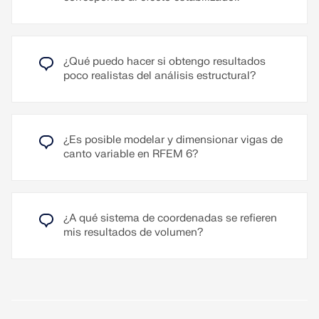
utiliza siempre de forma predeterminada. Si la
longitud de referencia se desvía de la longitud del
segmento (por ejemplo, en el caso de barras
curvas), se puede ajustar.
¿Qué puedo hacer si obtengo resultados
poco realistas del análisis estructural?
Leer más
¿Es posible modelar y dimensionar vigas de
canto variable en RFEM 6?
¿A qué sistema de coordenadas se refieren
mis resultados de volumen?