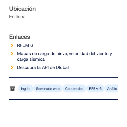
Ubicación
En línea
Enlaces
RFEM 6
Mapas de carga de nieve, velocidad del viento y
carga sísmica
Descubra la API de Dlubal
Inglés
Seminario web
Celebrados
RFEM 6
Análisis y d