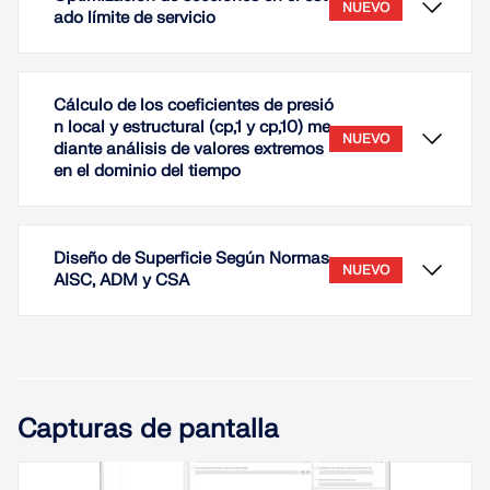
NUEVO
ado límite de servicio
Cálculo de los coeficientes de presió
n local y estructural (cp,1 y cp,10) me
NUEVO
diante análisis de valores extremos
en el dominio del tiempo
Diseño de Superficie Según Normas
NUEVO
AISC, ADM y CSA
En este artículo técnico, aprenderá cómo funciona
la optimización de secciones dentro de los
complementos de cálculo para el estado límite de
Capturas de pantalla
servicio en RFEM 6 y RSTAB 9.
Los coeficientes de presión inducidos por el viento
son parámetros fundamentales en el diseño de
Leer más
envolventes de edificios, sistemas de revestimiento