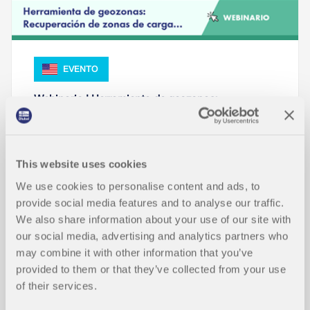
EVENTO
Webinario | Herramienta de geozonas:
Recuperación de zonas de carga mediante
Python
Duración:
00:50:57 min
This website uses cookies
We use cookies to personalise content and ads, to
provide social media features and to analyse our traffic.
We also share information about your use of our site with
our social media, advertising and analytics partners who
Modelos para descargar
may combine it with other information that you’ve
provided to them or that they’ve collected from your use
of their services.
24x
2x