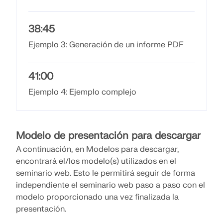
SABER MÁS
38:45
Ejemplo 3: Generación de un informe PDF
41:00
Ejemplo 4: Ejemplo complejo
Modelo de presentación para descargar
A continuación, en Modelos para descargar,
encontrará el/los modelo(s) utilizados en el
Herramienta de Zona Geográfica
seminario web. Esto le permitirá seguir de forma
independiente el seminario web paso a paso con el
El servicio en línea de Dlubal proporciona mapas de
zonas para la determinación rápida de cargas de
modelo proporcionado una vez finalizada la
nieve, velocidades del viento y datos sísmicos.
presentación.