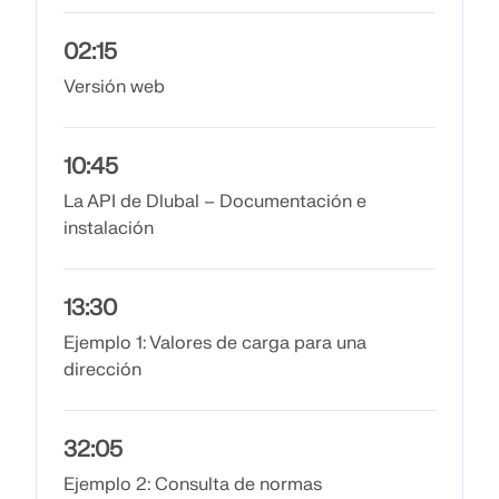
Documentación de API
02:15
Índice
Versión web
Primeros pasos
Aplicaciones
10:45
Objetos del modelo
La API de Dlubal – Documentación e
Suscripciones y precios
instalación
Ejemplos
13:30
Ejemplo 1: Valores de carga para una
AEF para conexiones de acero
dirección
Diseñe y analice las conexiones de acero utilizando
CBFEM, conforme a EN 1993‑1‑8 y AISC 360,
totalmente integrado en RFEM 6 para flujos de
32:05
trabajo estructurales más rápidos y precisos.
Ejemplo 2: Consulta de normas