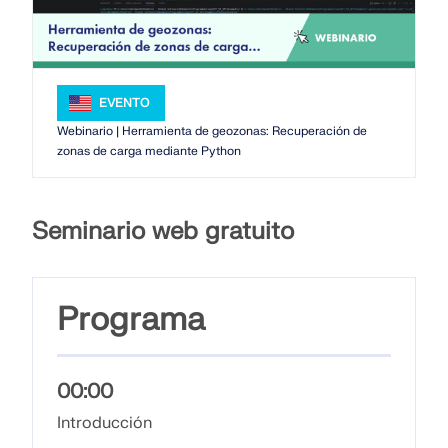
Únete a un líder mundial en software de ingeniería y
OBTENER SOPORTE
lleva tu carrera a nuevos niveles.
OBTENER LICENCIA GRATUITA
CONECTAR CON EL SOPORTE TÉCNICO
RWIND 3
EXPLORE LAS VACANTES DISPONIBLES
EVENTO
Software de CFD para túneles de viento digital
Webinario | Herramienta de geozonas: Recuperación de
zonas de carga mediante Python
Más información
Seminario web gratuito
Dlubal API
Programa
Su puerta al modelado paramétrico y la automatización
00:00
Explorar API
Introducción