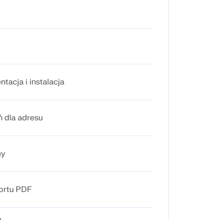
tacja i instalacja
ń dla adresu
my
ortu PDF