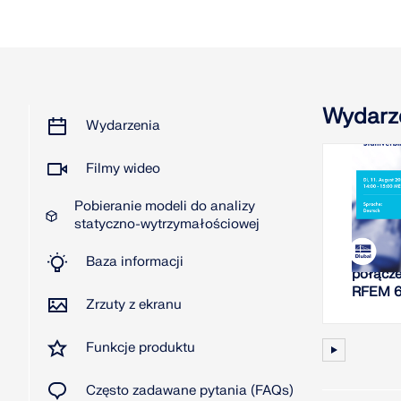
Wydarz
Wydarzenia
Filmy wideo
2026
Pobieranie modeli do analizy
W
statyczno-wytrzymałościowej
Analiza
Baza informacji
połącze
RFEM 
Zrzuty z ekranu
Funkcje produktu
Często zadawane pytania (FAQs)