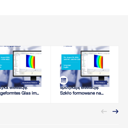
2026-08-18
2026-08-20
WEBINARIUM
WEBINARIUM
rężenie własne
Naprężenia szczątkowe
tyka elewację:
spotykają elewację:
tgeformtes Glas im
Szkło formowane na
M-Proces
zimno w procesie
nowania
planowania w RFEM