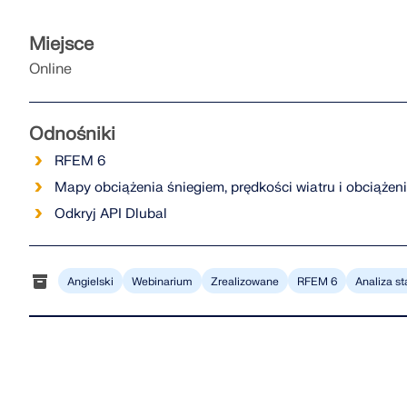
Miejsce
Online
Odnośniki
RFEM 6
Mapy obciążenia śniegiem, prędkości wiatru i obciążen
Odkryj API Dlubal
Angielski
Webinarium
Zrealizowane
RFEM 6
Analiza s