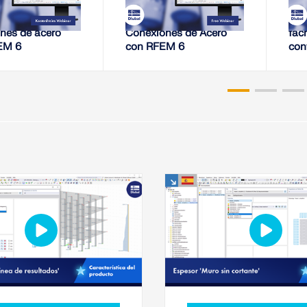
 de rigidez de
Análisis de rigidez de
Ten
nes de acero
Conexiones de Acero
fac
EM 6
con RFEM 6
con
pro
RF