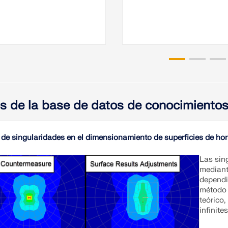
os de la base de datos de conocimiento
de singularidades en el dimensionamiento de superficies de h
Las sin
mediant
dependi
método 
teórico,
infinit