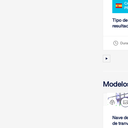
C
P
Tipo de
resulta
Dura
Modelo
Nave de
de tran