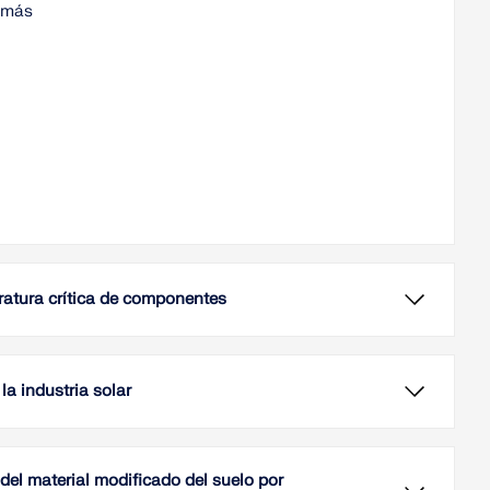
 más
ratura crítica de componentes
recubrimiento de superficies de acero, se pueden aplicar
s de protección contra incendios reactivos. Para
nar el espesor de capa necesario, es esencial conocer la
la industria solar
tura crítica del componente.
ículo destaca los siete principales desafíos de diseño y
de estructuras que afrontan los ingenieros en la
 más
del material modificado del suelo por
ia solar. También explora cómo las soluciones de