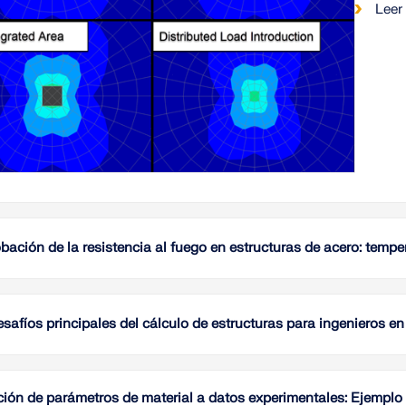
Leer
ación de la resistencia al fuego en estructuras de acero: tempe
Para el 
sistema
determi
safíos principales del cálculo de estructuras para ingenieros en 
tempera
Este art
cálculo 
Leer
ión de parámetros de material a datos experimentales: Ejemplo 
industr