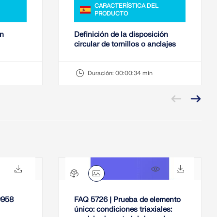
CARACTERÍSTICA DEL
PRODUCTO
in
Definición de la disposición
circular de tornillos o anclajes
Duración:
00:00:34 min
188x
27x
248x
7x
9958
FAQ 5726 | Prueba de elemento
único: condiciones triaxiales: