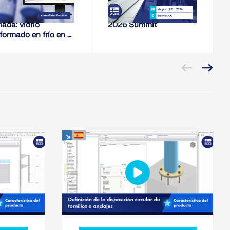
sión interna en la
Mass Timber Group
hada: vidrio
2026 Summit
formado en frío en el
ceso de cálculo de
EM