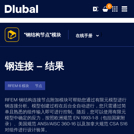
0
}
“钢结构节点”模块
在线手册
解决方案
产品
钢连接 – 结果
行业
支持
应用领域
RFEM 6
RFEM 6 模块
节点
新闻
规范
支持
RFEM 钢结构连接节点附加模块可帮助您通过有限元模型进行
满足您所有项目需求的有限元分析软件
钢连接分析。模型创建过程在后台全自动进行，您只需通过简
单且熟悉的组件输入即可进行控制。随后，您可以使用有限元
资源
在线服务
培训
最新消息
模型中确定的应力，按照欧洲规范 EN 1993‑1‑8（包括国家附
更多信息
录）、美国规范 ANSI/AISC 360‑16 以及加拿大规范 CSA S16
教育
对组件进行设计验算。
服务
培训
完整版下载