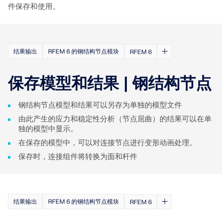
应用
件保存和使用。
模型对象
订阅与价格
示例
结果输出
RFEM 6 的钢结构节点模块
RFEM 6
保存模型和结果 | 钢结构节点
钢节点有限元分析
钢结构节点模型和结果可以另存为单独的模型文件
使用CBFEM设计和分析钢连接，符合EN 1993‑1‑8和
由此产生的应力和稳定性分析（节点屈曲）的结果可以在单
AISC 360标准，完全集成在RFEM 6中，以加快和提高
独的模型中显示。
结构工作的准确性。
在保存的模型中，可以对连接节点进行变形动画处理。
保存时，连接组件将转换为面和杆件
了解更多
结果输出
RFEM 6 的钢结构节点模块
RFEM 6