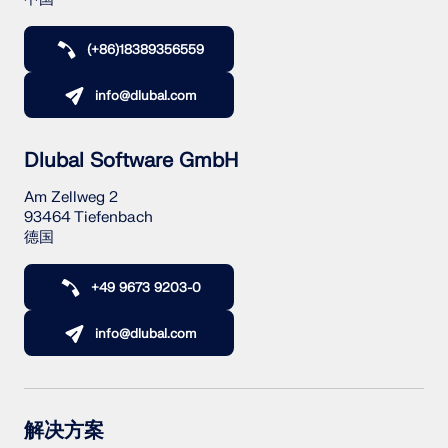
(+86)18389356559
info@dlubal.com
Dlubal Software GmbH
Am Zellweg 2
93464 Tiefenbach
德国
+49 9673 9203-0
info@dlubal.com
解决方案