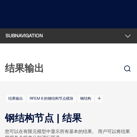
Dlubal API
查看客户项目
和激动人心的挑战。
附加分析
Dlubal 的新 API 服务 (gRPC) 为您提供了一个基于
登录
Python 和 C# 的结构分析软件灵活接口，可以直接访问
动力分析
您的职业机会
整个 Dlubal 产品系列。
特殊解决方案
创建账户
释放创新力量
SUBNAVIGATION
设计
使用 API 开始
探索旨在提升您的工程工作流程的尖端工具和增强功
快速找到答案
能。
概览
找到有关Dlubal软件的常见问题的快速答案。搜索或筛
结果输出
CBFEM
探索新功能
选数百个常见问题以快速解决问题。
RSECTION 1
中文(简体)
产品特性
用户自定义截面计算
查看常见问题
Dlubal 自由区
结果输出
面向学生的免费结构分析软件
更多信息
随时获得专家帮助。享受免费的 AI 协助、电子邮件支
结果输出
RFEM 6 的钢结构节点模块
钢结构
规范
持、在线研讨会，以及针对服务合同专业用户的高级服
全球已有数千名学生受益于Dlubal软件。在整个学习过
认识专家
务。
程中，享受免费访问、培训和专家支持。
示例
我们的专职工程师随时随地为您提供建模、设计和技术
钢结构节点 | 结果
挑战方面的帮助。
寻找理想工作
获取支持
免费获取许可证书
RWIND 3
您可以在有限元模型中显示所有基本的结果。 用户可以将结果
加入工程软件的全球领导者，将您的职业生涯提升到新