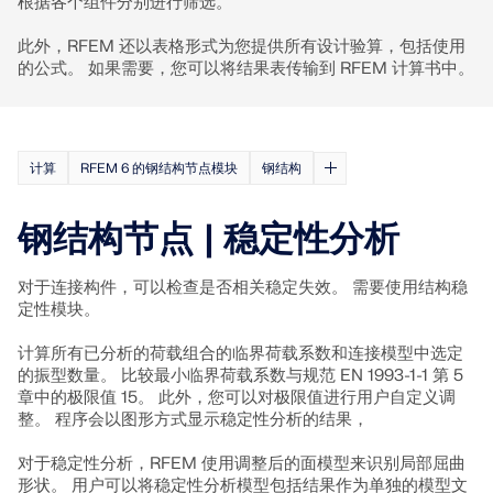
联系支持
根据各个组件分别进行筛选。
的高度。
数值风洞 CFD 软件
此外，RFEM 还以表格形式为您提供所有设计验算，包括使用
查看职位空缺
更多信息
的公式。 如果需要，您可以将结果表传输到 RFEM 计算书中。
计算
RFEM 6 的钢结构节点模块
钢结构
Dlubal 应用程序编程接口
钢结构节点 | 稳定性分析
您通往参数化建模和自动化的大门
对于连接构件，可以检查是否相关稳定失效。 需要使用结构稳
定性模块。
了解 API
计算所有已分析的荷载组合的临界荷载系数和连接模型中选定
的振型数量。 比较最小临界荷载系数与规范 EN 1993-1-1 第 5
API 文档
章中的极限值 15。 此外，您可以对极限值进行用户自定义调
整。 程序会以图形方式显示稳定性分析的结果，
索引
对于稳定性分析，RFEM 使用调整后的面模型来识别局部屈曲
开始使用
形状。 用户可以将稳定性分析模型包括结果作为单独的模型文